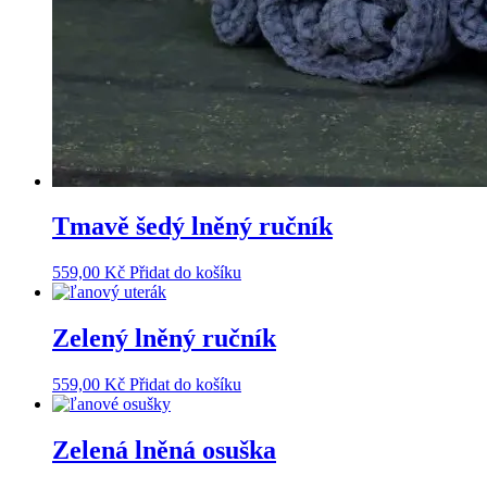
Tmavě šedý lněný ručník
559,00
Kč
Přidat do košíku
Zelený lněný ručník
559,00
Kč
Přidat do košíku
Zelená lněná osuška