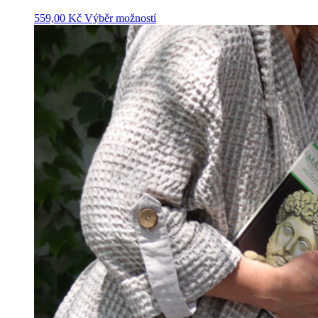
Tento
559,00
Kč
Výběr možností
produkt
má
více
variant.
Možnosti
lze
vybrat
na
stránce
produktu