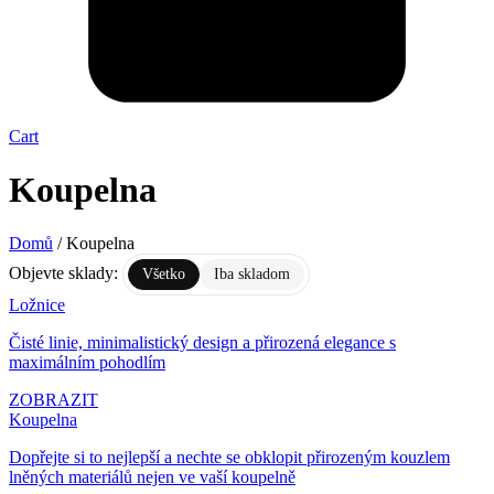
Cart
Koupelna
Domů
/ Koupelna
Objevte sklady:
Všetko
Iba skladom
Ložnice
Čisté linie, minimalistický design a přirozená elegance s
maximálním pohodlím
ZOBRAZIT
Koupelna
Dopřejte si to nejlepší a nechte se obklopit přirozeným kouzlem
lněných materiálů nejen ve vaší koupelně