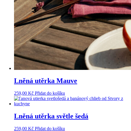
Lněná utěrka Mauve
259,00
Kč
Přidat do košíku
Lněná utěrka světle šedá
259,00
Kč
Přidat do košíku