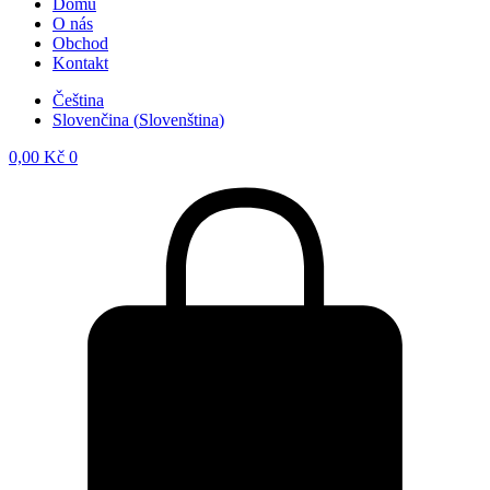
Domů
O nás
Obchod
Kontakt
Čeština
Slovenčina
(
Slovenština
)
0,00
Kč
0