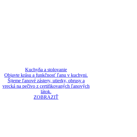
Kuchyňa a stolovanie
Objavte krásu a funkčnosť ľanu v kuchyni.
Šijeme ľanové zástery, utierky, obrusy a
vrecká na pečivo z certifikovaných ľanových
látok.
ZOBRAZIŤ