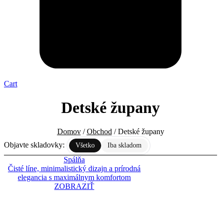
Cart
Detské župany
Domov
/
Obchod
/ Detské župany
Objavte skladovky:
Všetko
Iba skladom
Spálňa
Čisté líne, minimalistický dizajn a prírodná
elegancia s maximálnym komfortom
ZOBRAZIŤ