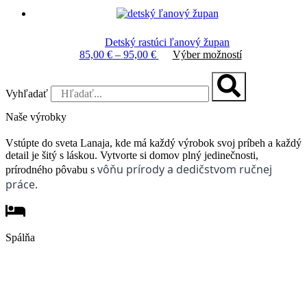
Detský rastúci ľanový župan
Price
Tento
85,00
€
–
95,00
€
Výber možností
range:
produkt
85,00 €
má
through
viacero
Vyhľadať
95,00 €
variantov.
Možnosti
Naše výrobky
si
môžete
Vstúpte do sveta Lanaja, kde má každý výrobok svoj príbeh a každý
vybrať
detail je šitý s láskou. Vytvorte si domov plný jedinečnosti,
na
vôňu prírody a dedičstvom ručnej
prírodného pôvabu s
stránke
práce.
produktu.
Spálňa