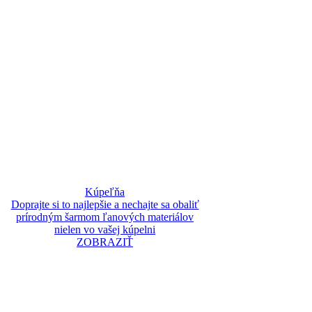
Kúpeľňa
Doprajte si to najlepšie a nechajte sa obaliť
prírodným šarmom ľanových materiálov
nielen vo vašej kúpelni
ZOBRAZIŤ