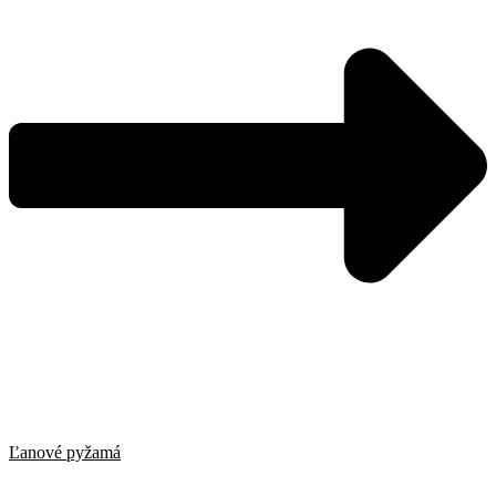
Ľanové pyžamá