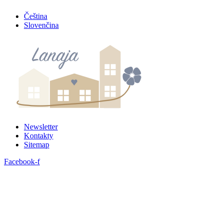
Preskočiť
Čeština
na
Slovenčina
obsah
Newsletter
Kontakty
Sitemap
Facebook-f