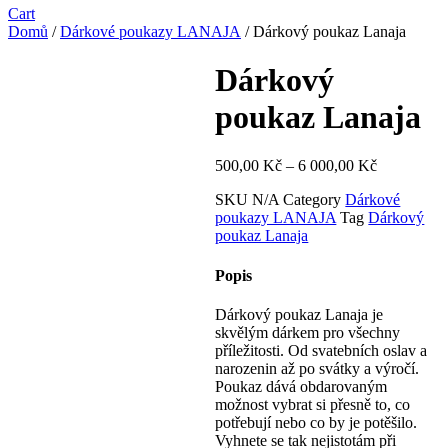
Cart
Domů
/
Dárkové poukazy LANAJA
/ Dárkový poukaz Lanaja
Dárkový
poukaz Lanaja
Rozpětí
500,00
Kč
–
6 000,00
Kč
cen:
SKU
N/A
Category
Dárkové
500,00 Kč
poukazy LANAJA
Tag
Dárkový
až
poukaz Lanaja
6
000,00 Kč
Popis
Dárkový poukaz Lanaja je
skvělým dárkem pro všechny
příležitosti. Od svatebních oslav a
narozenin až po svátky a výročí.
Poukaz dává obdarovaným
možnost vybrat si přesně to, co
potřebují nebo co by je potěšilo.
Vyhnete se tak nejistotám při