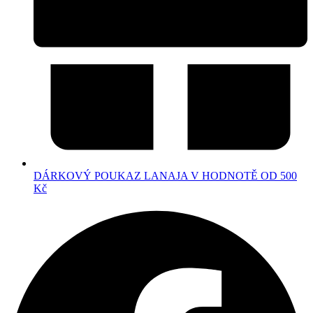
DÁRKOVÝ POUKAZ LANAJA V HODNOTĚ OD 500
Kč