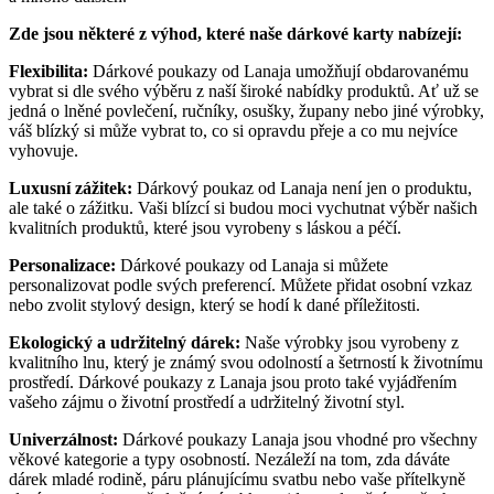
Zde jsou některé z výhod, které naše dárkové karty nabízejí:
Flexibilita:
Dárkové poukazy od Lanaja umožňují obdarovanému
vybrat si dle svého výběru z naší široké nabídky produktů. Ať už se
jedná o lněné povlečení, ručníky, osušky, župany nebo jiné výrobky,
váš blízký si může vybrat to, co si opravdu přeje a co mu nejvíce
vyhovuje.
Luxusní zážitek:
Dárkový poukaz od Lanaja není jen o produktu,
ale také o zážitku. Vaši blízcí si budou moci vychutnat výběr našich
kvalitních produktů, které jsou vyrobeny s láskou a péčí.
Personalizace:
Dárkové poukazy od Lanaja si můžete
personalizovat podle svých preferencí. Můžete přidat osobní vzkaz
nebo zvolit stylový design, který se hodí k dané příležitosti.
Ekologický a udržitelný dárek:
Naše výrobky jsou vyrobeny z
kvalitního lnu, který je známý svou odolností a šetrností k životnímu
prostředí. Dárkové poukazy z Lanaja jsou proto také vyjádřením
vašeho zájmu o životní prostředí a udržitelný životní styl.
Univerzálnost:
Dárkové poukazy Lanaja jsou vhodné pro všechny
věkové kategorie a typy osobností. Nezáleží na tom, zda dáváte
dárek mladé rodině, páru plánujícímu svatbu nebo vaše přítelkyně