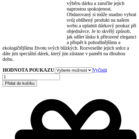
výběru dárku a zaručíte jejich
naprostou spokojenost.
Obdarovaný si může snadno vybrat
svůj oblíbený produkt na našem
webu a uplatnit dárkový poukaz při
objednávce. Je to skvělý způsob,
jak sdílet lásku k přirozené eleganci
a přispět k pohodlnějšímu a
ekologičtějšímu životu svých blízkých. Rozveselíte jejich srdce a
dáte jim speciální dárek, který jim zůstane v paměti na dlouhou
dobu.
HODNOTA POUKAZU
Vyčistit
Dárkový
poukaz
Přidat do košíku
Lanaja
množství