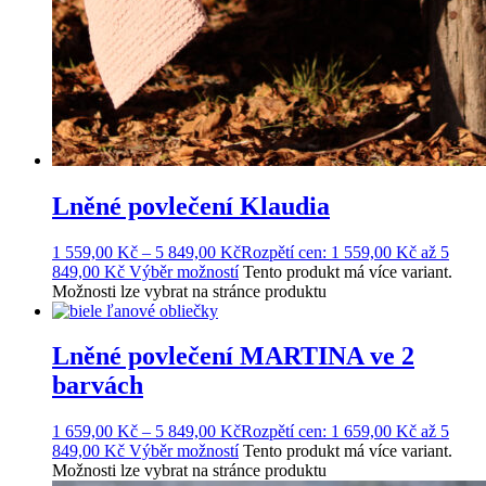
Lněné povlečení Klaudia
1 559,00
Kč
–
5 849,00
Kč
Rozpětí cen: 1 559,00 Kč až 5
849,00 Kč
Výběr možností
Tento produkt má více variant.
Možnosti lze vybrat na stránce produktu
Lněné povlečení MARTINA ve 2
barvách
1 659,00
Kč
–
5 849,00
Kč
Rozpětí cen: 1 659,00 Kč až 5
849,00 Kč
Výběr možností
Tento produkt má více variant.
Možnosti lze vybrat na stránce produktu