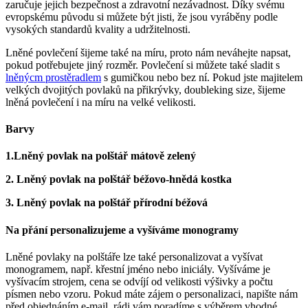
zaručuje jejich bezpečnost a zdravotní nezávadnost. Díky svému
evropskému původu si můžete být jisti, že jsou vyráběny podle
vysokých standardů kvality a udržitelnosti.
Lněné povlečení šijeme také na míru, proto nám neváhejte napsat,
pokud potřebujete jiný rozměr. Povlečení si můžete také sladit s
lněnýcm prostěradlem
s gumičkou nebo bez ní. Pokud jste majitelem
velkých dvojitých povlaků na přikrývky, doubleking size, šijeme
lněná povlečení i na míru na velké velikosti.
Barvy
1.Lněný povlak na polštář mátově zelený
2. Lněný povlak na polštář béžovo-hnědá kostka
3. Lněný povlak na polštář přírodní béžová
Na přání personalizujeme a vyšíváme monogramy
Lněné povlaky na polštáře lze také personalizovat a vyšívat
monogramem, např. křestní jméno nebo iniciály. Vyšíváme je
vyšívacím strojem, cena se odvíjí od velikosti výšivky a počtu
písmen nebo vzoru. Pokud máte zájem o personalizaci, napište nám
před objednáním e-mail, rádi vám poradíme s výběrem vhodné