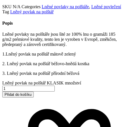
SKU
N/A
Categories
Lněné povlaky na polštáře
,
Lněné povlečení
Tag
Lněný povlak na polštář
Popis
Lněné povlaky na polštáře jsou šité ze 100% lnu o gramáži 185
g/m2 prémiové kvality, tento len je vyroben v Evropě, změkčen,
předepraný a zároveň certifikovaný.
1.Lněný povlak na polštář mátově zelený
2. Lněný povlak na polštář béžovo-hnědá kostka
3. Lněný povlak na polštář přírodní béžová
Lněný povlak na polštář KLASIK množství
Přidat do košíku