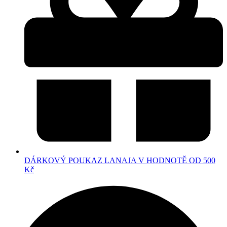
DÁRKOVÝ POUKAZ LANAJA V HODNOTĚ OD 500
Kč