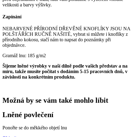
velikosti a barvy výšivky.
Zapínání
NEBARVENÉ PŘÍRODNÍ DŘEVĚNÉ KNOFLÍKY JSOU NA
POLŠTÁŘÍCH RUČNĚ NAŠITÉ, vybrat si můžete i knoflíky z
přírodního kokosu, stačí nám to napsat do poznámky při
objednávce.
Gramáž lnu: 185 g/m2
Šijeme lněné výrobky v naší dílně podle vašich představ a na
míru, takže musíte počítat s dodáním 5-15 pracovních dnů, v
závislosti na konkrétním produktu.
Možná by se vám také mohlo líbit
Lněné povlečení
Ponořte se do měkkého objetí lnu