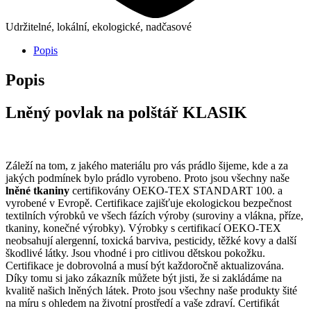
Udržitelné, lokální, ekologické, nadčasové
Popis
Popis
Lněný povlak na polštář KLASIK
Záleží na tom, z jakého materiálu pro vás prádlo šijeme, kde a za
jakých podmínek bylo prádlo vyrobeno. Proto jsou všechny naše
lněné tkaniny
certifikovány OEKO-TEX STANDART 100. a
vyrobené v Evropě. Certifikace zajišťuje ekologickou bezpečnost
textilních výrobků ve všech fázích výroby (suroviny a vlákna, příze,
tkaniny, konečné výrobky). Výrobky s certifikací OEKO-TEX
neobsahují alergenní, toxická barviva, pesticidy, těžké kovy a další
škodlivé látky. Jsou vhodné i pro citlivou dětskou pokožku.
Certifikace je dobrovolná a musí být každoročně aktualizována.
Díky tomu si jako zákazník můžete být jisti, že si zakládáme na
kvalitě našich lněných látek. Proto jsou všechny naše produkty šité
na míru s ohledem na životní prostředí a vaše zdraví. Certifikát