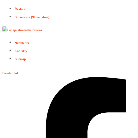
Přejít
Čeština
k
Slovenčina
(
Slovenština
)
obsahu
Newsletter
Kontakty
Sitemap
Facebook-f