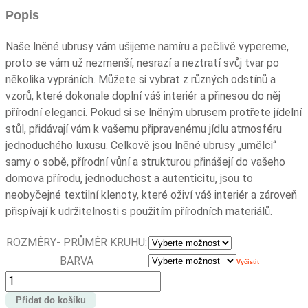
409,00 Kč
Popis
až
2
Naše lněné ubrusy vám ušijeme namíru a pečlivě vypereme,
319,00 Kč
proto se vám už nezmenší, nesrazí a neztratí svůj tvar po
několika vypráních. Můžete si vybrat z různých odstínů a
vzorů, které dokonale doplní váš interiér a přinesou do něj
přírodní eleganci. Pokud si se lněným ubrusem protřete jídelní
stůl, přidávají vám k vašemu připravenému jídlu atmosféru
jednoduchého luxusu. Celkově jsou lněné ubrusy „umělci“
samy o sobě, přírodní vůní a strukturou přinášejí do vašeho
domova přírodu, jednoduchost a autenticitu, jsou to
neobyčejné textilní klenoty, které oživí váš interiér a zároveň
přispívají k udržitelnosti s použitím přírodních materiálů.
ROZMĚRY- PRŮMĚR KRUHU:
BARVA
Vyčistit
Kulatý
lněný
Přidat do košíku