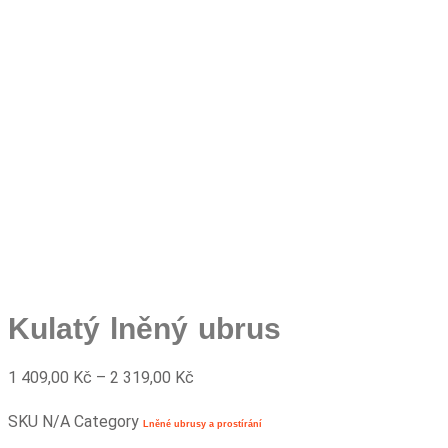
Kulatý lněný ubrus
Rozpětí
1 409,00
Kč
–
2 319,00
Kč
cen:
SKU
N/A
Category
1
Lněné ubrusy a prostírání