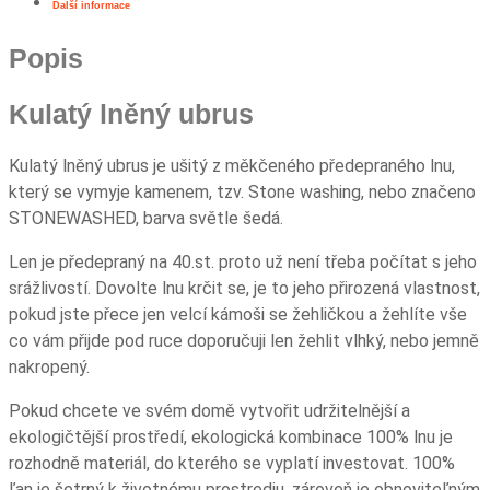
Další informace
Popis
Kulatý lněný ubrus
Kulatý lněný ubrus je ušitý z měkčeného předepraného lnu,
který se vymyje kamenem, tzv. Stone washing, nebo značeno
STONEWASHED, barva světle šedá.
Len je předepraný na 40.st. proto už není třeba počítat s jeho
srážlivostí. Dovolte lnu krčit se, je to jeho přirozená vlastnost,
pokud jste přece jen velcí kámoši se žehličkou a žehlíte vše
co vám přijde pod ruce doporučuji len žehlit vlhký, nebo jemně
nakropený.
Pokud chcete ve svém domě vytvořit udržitelnější a
ekologičtější prostředí, ekologická kombinace 100% lnu je
rozhodně materiál, do kterého se vyplatí investovat. 100%
ľan je šetrný k životnému prostrediu, zároveň je obnoviteľným