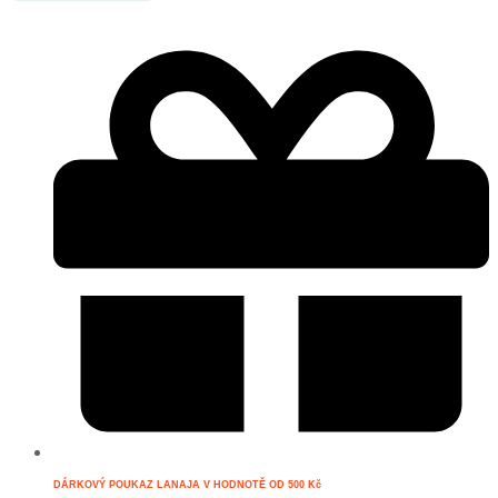
ubrus
množství
DÁRKOVÝ POUKAZ LANAJA V HODNOTĚ OD 500 Kč