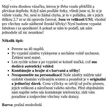
Mají extra dlouhou vázačku, kterou je třeba vzadu překřížit a
převázat dopředu. Když nám posíláte fotky, všimli jsme si, že si je
vážete vzadu. Ne, není to žádná chyba, je to v pořádku, ale s jejich
délkou 2,7 m se dá opravdu čarovat.
Jsou ve velikosti UNI
, vhodné
pro všechny naše nádherné ženské křivky! Nyní budeme vypadat
fabulous i za sporákem! A pokud se nám to podaří, tak nám
jednoduše už nic neunikne!
Několik tipů:
Pereme na 40 stupňů.
Po vyprání zástěru vyklepeme a necháme volně uschnout.
Žehlení není nutné.
Len rychle schne a po vyprání se krásně mačká, což
mu
dodává autentický vzhled
.
Kombinujte a hrajte si s barvami a střihy!
Nezapomeňte na personalizaci!
Naše zástěry můžete také
ozdobit vlastním vyšívaným textem a proměnit je v
originální
a jedinečný dárek
. Cena výšivky se odvíjí od počtu písmen,
jejich velikosti a náročnosti vašeho návrhu. Před objednáním
nám napište nebo nás kontaktujte telefonicky, rádi vám
poradíme a zodpovíme všechny vaše dotazy.
Barva:
prašná modrošedá