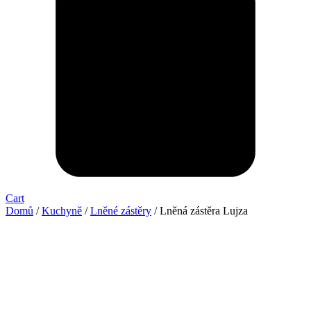
Cart
Domů
/
Kuchyně
/
Lněné zástěry
/ Lněná zástěra Lujza