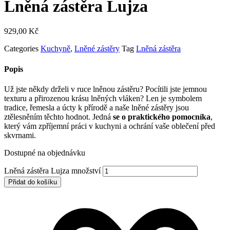
Lněná zástěra Lujza
929,00
Kč
Categories
Kuchyně
,
Lněné zástěry
Tag
Lněná zástěra
Popis
Už jste někdy drželi v ruce lněnou zástěru? Pocítili jste jemnou
texturu a přirozenou krásu lněných vláken? Len je symbolem
tradice, řemesla a úcty k přírodě a naše lněné zástěry jsou
ztělesněním těchto hodnot. Jedná
se o praktického pomocníka
,
který vám zpříjemní práci v kuchyni a ochrání vaše oblečení před
skvrnami.
Dostupné na objednávku
Lněná zástěra Lujza množství
Přidat do košíku