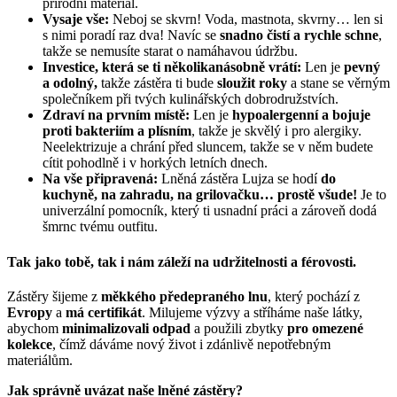
přírodní materiál.
Vysaje vše:
Neboj se skvrn! Voda, mastnota, skvrny… len si
s nimi poradí raz dva! Navíc se
snadno čistí a rychle schne
,
takže se nemusíte starat o namáhavou údržbu.
Investice, která se ti několikanásobně vrátí:
Len je
pevný
a odolný,
takže zástěra ti bude
sloužit roky
a stane se věrným
společníkem při tvých kulinářských dobrodružstvích.
Zdraví na prvním místě:
Len je
hypoalergenní a bojuje
proti bakteriím a plísním
, takže je skvělý i pro alergiky.
Neelektrizuje a chrání před sluncem, takže se v něm budete
cítit pohodlně i v horkých letních dnech.
Na vše připravená:
Lněná zástěra Lujza se hodí
do
kuchyně, na zahradu, na grilovačku… prostě všude!
Je to
univerzální pomocník, který ti usnadní práci a zároveň dodá
šmrnc tvému outfitu.
Tak jako tobě, tak i nám záleží na udržitelnosti a férovosti.
Zástěry šijeme z
měkkého předepraného lnu
, který pochází z
Evropy
a
má certifikát
. Milujeme výzvy a stříháme naše látky,
abychom
minimalizovali odpad
a použili zbytky
pro omezené
kolekce
, čímž dáváme nový život i zdánlivě nepotřebným
materiálům.
Jak správně uvázat naše lněné zástěry?