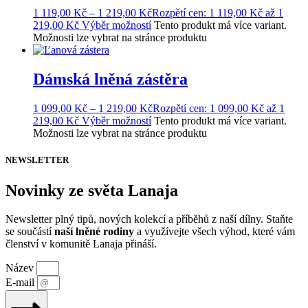
1 119,00
Kč
–
1 219,00
Kč
Rozpětí cen: 1 119,00 Kč až 1
219,00 Kč
Výběr možností
Tento produkt má více variant.
Možnosti lze vybrat na stránce produktu
Dámská lněná zástěra
1 099,00
Kč
–
1 219,00
Kč
Rozpětí cen: 1 099,00 Kč až 1
219,00 Kč
Výběr možností
Tento produkt má více variant.
Možnosti lze vybrat na stránce produktu
NEWSLETTER
Novinky ze světa Lanaja
Newsletter plný tipů, nových kolekcí a příběhů z naší dílny. Staňte
se součástí
naší lněné rodiny
a využívejte všech výhod, které vám
členství v komunitě Lanaja přináší.
Název
E-mail