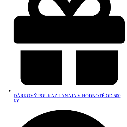
DÁRKOVÝ POUKAZ LANAJA V HODNOTĚ OD 500
Kč