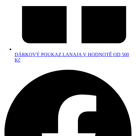
DÁRKOVÝ POUKAZ LANAJA V HODNOTĚ OD 500
Kč