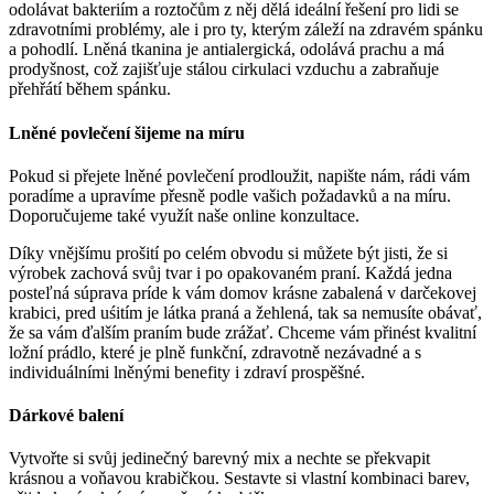
odolávat bakteriím a roztočům z něj dělá ideální řešení pro lidi se
zdravotními problémy, ale i pro ty, kterým záleží na zdravém spánku
a pohodlí. Lněná tkanina je antialergická, odolává prachu a má
prodyšnost, což zajišťuje stálou cirkulaci vzduchu a zabraňuje
přehřátí během spánku.
Lněné povlečení šijeme na míru
Pokud si přejete lněné povlečení prodloužit, napište nám, rádi vám
poradíme a upravíme přesně podle vašich požadavků a na míru.
Doporučujeme také využít naše online konzultace.
Díky vnějšímu prošití po celém obvodu si můžete být jisti, že si
výrobek zachová svůj tvar i po opakovaném praní. Každá jedna
posteľná súprava príde k vám domov krásne zabalená v darčekovej
krabici, pred uśitím je látka praná a žehlená, tak sa nemusíte obávať,
že sa vám ďalším praním bude zrážať. Chceme vám přinést kvalitní
ložní prádlo, které je plně funkční, zdravotně nezávadné a s
individuálními lněnými benefity i zdraví prospěšné.
Dárkové balení
Vytvořte si svůj jedinečný barevný mix a nechte se překvapit
krásnou a voňavou krabičkou. Sestavte si vlastní kombinaci barev,