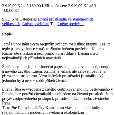
2 919,00
Kč
–
3 169,00
Kč
Rozpětí cen: 2 919,00 Kč až 3
169,00 Kč
SKU
N/A
Categories
Lněná prostěradla ve standardních
velikostech
,
Lněné povlečení
Tag
Lněné povlečení
Popis
Jarní slunce nám svým hřejivým světlem rozjasňuje krajinu. Zažijte
teplé paprsky slunce v našem žlutém lněném povlečení Katarína.
Ručně šité s láskou a péčí přímo v naší dílně v Lanaja z těch
nejkvalitnějších přírodních materiálů.
Žlutá barva lnu je jako sluneční paprsek, je to barva radosti, energie
a nového začátku. Lněná tkanina je jemná, ale zároveň pevná, s
přirozenou strukturou. Vzor lněných prostěradel je minilistický,
jednoduchý a nese v sobě příběh života.
Lněná látka je vyrobena z čistého certifikovaného lnu pěstovaného v
Pobaltí, bez použití chemikálií a s ohledem na životní prostředí. Je to
prejav zodpovedného prístupu k prírode a udržateľného životného
štýlu.
Tieto žlté ľanové obliečky Katarína sú viac ako len kus látky,
spájajú tradíciu s moderným svetom a ekologickou