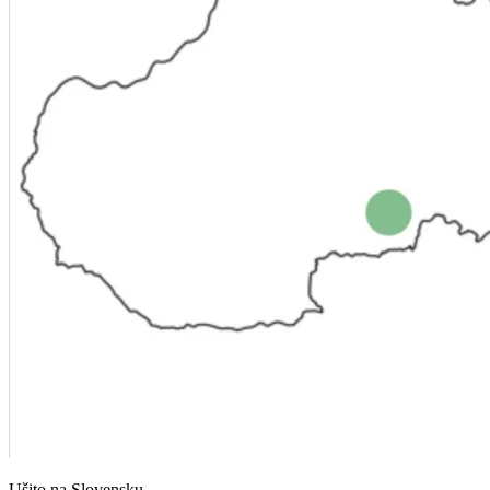
Ušito na Slovensku