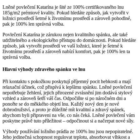
Lněné povlečení Katarína je šité ze 100% certifikovaného lnu
185g/m2 prémiové kvality. Pokud hledáte způsob, jak vytvořit v
ložnici prostředí šetrné k životnímu prostředí a zároveň pohodlné,
pak je 100% len správná volba.
Povlečení Katarína je zárukou nejen kvalitního spánku, ale také
udržitelného a ekologického přístupu do domácnosti. Pokud hledáte
způsob, jak vytvořit prostředí ve vaší ložnici, které je šetrné k
životnímu prostředí a zároveň nabízí komfort, pak je 100% len ta
správná volba.
Hlavní výhody zdravého spánku ve lnu
Při kontaktu s pokožkou poskytují příjemný pocit hebkosti a mají
relaxační účinek, což přispívá k lepšímu spánku. Lněné povlečení
nepotřebuje žehlení, jejich přirozené zvrásnění jim dodává stylový
vzhled a zároveň šetří váš čas. Odpočiňte si po náročném dni a
ponořte se do měkkého objetí lnu. Každý nový den je nové
dobrodružství, a proto je důležité mít kvalitní a zdravý spánek,
abychom byli připraveni na vše, co nás čeká. Lněné povlečení vám
poskytne právě tuto příležitost – odpočinout si a načerpat nové síly.
Výhody používání ložního prádla ze 100% lnu jsou nepopiratelné.
Jeho jedinečná schopnost regulovat teplotu, absorbovat vlhkost a