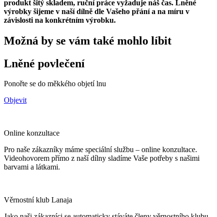
produkt šitý skladem, ruční práce vyžaduje náš čas. Lněné
výrobky šijeme v naší dílně dle Vašeho přání a na míru v
závislosti na konkrétním výrobku.
Možná by se vám také mohlo líbit
Lněné povlečení
Ponořte se do měkkého objetí lnu
Objevit
Online konzultace
Pro naše zákazníky máme speciální službu – online konzultace.
Videohovorem přímo z naší dílny sladíme Vaše potřeby s našimi
barvami a látkami.
Věrnostní klub Lanaja
Jako naši zákazníci se automaticky stáváte členy věrnostního klubu