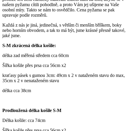
našem pyžamu cítili pohodlně, a proto Vám jej ušijeme na Vaše
osobní míry. Takto se nám to osvědčilo. Cena pyžama se pak
upravuje podle rozměrů.
Každá z nás je jiná, jedinečná, s větším či menším bříškem, boky
nebo horním obvodem, a tak to má být, jsme krásné přesně takové,
jaké jsme.
S-M zkrácená délka košile:
délka zad měřená středem cca 60cm
Šířka košile přes prsa cca 56cm x2
kraťasy pásek s gumou 3cm: 49cm x 2 v nataženém stavu do max,
35cm x 2 v nenataženém stavu
délka cca 38cm
Prodloužená délka košile S-M
Délka košile: cca 74cm
Šířka košile přes prsa cca 56cm x2