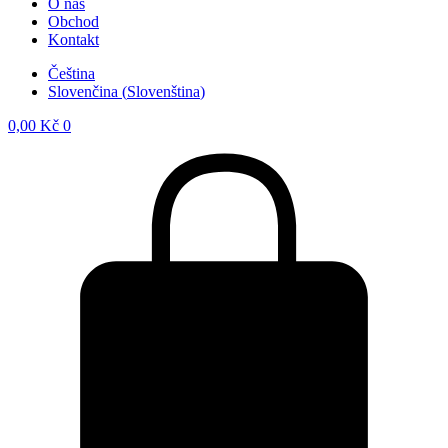
O nás
Obchod
Kontakt
Čeština
Slovenčina
(
Slovenština
)
0,00
Kč
0