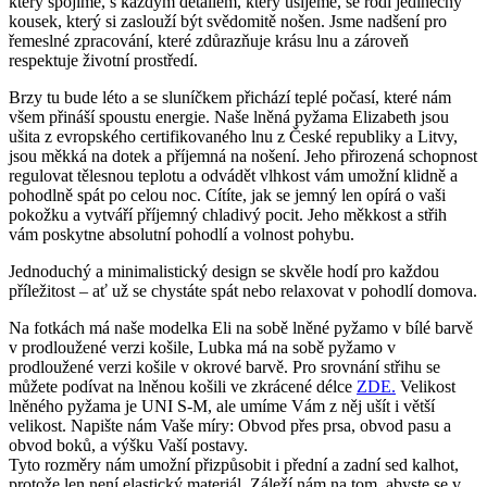
který spojíme, s každým detailem, který ušijeme, se rodí jedinečný
kousek, který si zaslouží být svědomitě nošen. Jsme nadšení pro
řemeslné zpracování, které zdůrazňuje krásu lnu a zároveň
respektuje životní prostředí.
Brzy tu bude léto a se sluníčkem přichází teplé počasí, které nám
všem přináší spoustu energie. Naše lněná pyžama Elizabeth jsou
ušita z evropského certifikovaného lnu z České republiky a Litvy,
jsou měkká na dotek a příjemná na nošení. Jeho přirozená schopnost
regulovat tělesnou teplotu a odvádět vlhkost vám umožní klidně a
pohodlně spát po celou noc. Cítíte, jak se jemný len opírá o vaši
pokožku a vytváří příjemný chladivý pocit. Jeho měkkost a střih
vám poskytne absolutní pohodlí a volnost pohybu.
Jednoduchý a minimalistický design se skvěle hodí pro každou
příležitost – ať už se chystáte spát nebo relaxovat v pohodlí domova.
Na fotkách má naše modelka Eli na sobě lněné pyžamo v bílé barvě
v prodloužené verzi košile, Lubka má na sobě pyžamo v
prodloužené verzi košile v okrové barvě. Pro srovnání střihu se
můžete podívat na lněnou košili ve zkrácené délce
ZDE.
Velikost
lněného pyžama je UNI S-M, ale umíme Vám z něj ušít i větší
velikost. Napište nám Vaše míry: Obvod přes prsa, obvod pasu a
obvod boků, a výšku Vaší postavy.
Tyto rozměry nám umožní přizpůsobit i přední a zadní sed kalhot,
protože len není elastický materiál. Záleží nám na tom, abyste se v