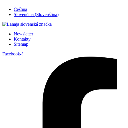
Přejít
Čeština
k
Slovenčina
(
Slovenština
)
obsahu
Newsletter
Kontakty
Sitemap
Facebook-f