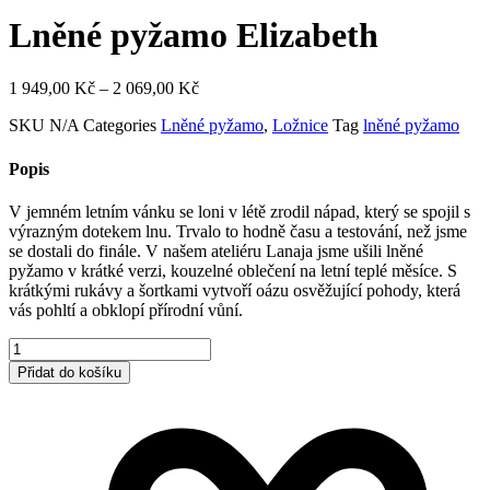
Lněné pyžamo Elizabeth
Rozpětí
1 949,00
Kč
–
2 069,00
Kč
cen:
SKU
N/A
Categories
Lněné pyžamo
,
Ložnice
Tag
lněné pyžamo
1
949,00 Kč
až
Popis
2
069,00 Kč
V jemném letním vánku se loni v létě zrodil nápad, který se spojil s
výrazným dotekem lnu. Trvalo to hodně času a testování, než jsme
se dostali do finále. V našem ateliéru Lanaja jsme ušili lněné
pyžamo v krátké verzi, kouzelné oblečení na letní teplé měsíce. S
krátkými rukávy a šortkami vytvoří oázu osvěžující pohody, která
vás pohltí a obklopí přírodní vůní.
Lněné
pyžamo
Přidat do košíku
Elizabeth
množství