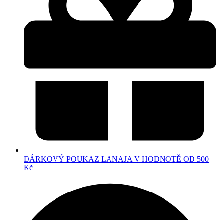
DÁRKOVÝ POUKAZ LANAJA V HODNOTĚ OD 500
Kč