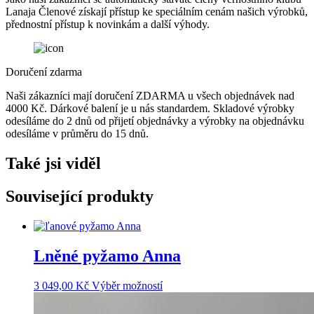
Lanaja Členové získají přístup ke speciálním cenám našich výrobků,
přednostní přístup k novinkám a další výhody.
Doručení zdarma
Naši zákazníci mají doručení ZDARMA u všech objednávek nad
4000 Kč. Dárkové balení je u nás standardem. Skladové výrobky
odesíláme do 2 dnů od přijetí objednávky a výrobky na objednávku
odesíláme v průměru do 15 dnů.
Také jsi viděl
Související produkty
Lněné pyžamo Anna
Tento
3 049,00
Kč
Výběr možností
produkt
má