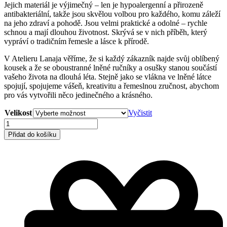
Jejich materiál je výjimečný – len je hypoalergenní a přirozeně
antibakteriální, takže jsou skvělou volbou pro každého, komu záleží
na jeho zdraví a pohodě. Jsou velmi praktické a odolné – rychle
schnou a mají dlouhou životnost. Skrývá se v nich příběh, který
vypráví o tradičním řemesle a lásce k přírodě.
V Atelieru Lanaja věříme, že si každý zákazník najde svůj oblíbený
kousek a že se oboustranné lněné ručníky a osušky stanou součástí
vašeho života na dlouhá léta. Stejně jako se vlákna ve lněné látce
spojují, spojujeme vášeň, kreativitu a řemeslnou zručnost, abychom
pro vás vytvořili něco jedinečného a krásného.
Velikost
Vyčistit
Oboustranný
lněný
Přidat do košíku
ručník
množství