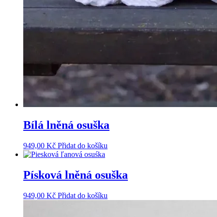
Bílá lněná osuška
949,00
Kč
Přidat do košíku
Písková lněná osuška
949,00
Kč
Přidat do košíku