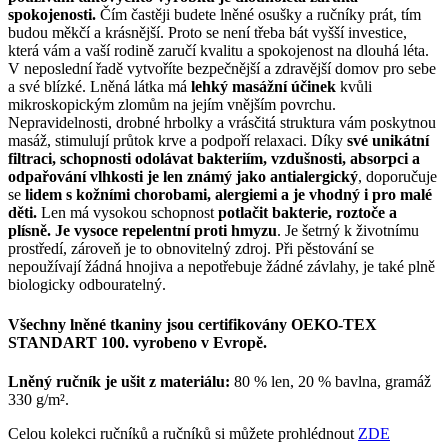
spokojenosti.
Čím častěji budete lněné osušky a ručníky prát, tím
budou měkčí a krásnější. Proto se není třeba bát vyšší investice,
která vám a vaší rodině zaručí kvalitu a spokojenost na dlouhá léta.
V neposlední řadě vytvoříte bezpečnější a zdravější domov pro sebe
a své blízké. Lněná látka má
lehký masážní účinek
kvůli
mikroskopickým zlomům na jejím vnějším povrchu.
Nepravidelnosti, drobné hrbolky a vrásčitá struktura vám poskytnou
masáž, stimulují průtok krve a podpoří relaxaci. Díky
své unikátní
filtraci, schopnosti odolávat bakteriím, vzdušnosti, absorpci a
odpařování vlhkosti je len známý jako antialergický
, doporučuje
se
lidem s kožními chorobami, alergiemi a je vhodný i pro malé
děti.
Len má vysokou schopnost
potlačit bakterie, roztoče a
plísně. Je vysoce repelentní proti hmyzu
. Je šetrný k životnímu
prostředí, zároveň je to obnovitelný zdroj. Při pěstování se
nepoužívají žádná hnojiva a nepotřebuje žádné závlahy, je také plně
biologicky odbouratelný.
Všechny lněné tkaniny jsou certifikovány
OEKO-TEX
STANDART 100. vyrobeno v Evropě.
Lněný ručník je ušit z materiálu:
80 % len, 20 % bavlna, gramáž
330 g/m².
Celou kolekci ručníků a ručníků si můžete prohlédnout
ZDE