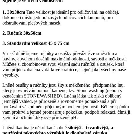
Šijeme je ve třech velikostech:
1.
30x30cm
Tato velikost je ideální pro odličování, na obličej,
dokonce i místo jednorázových odličovacích tamponů, pro
odstraňování pleťových masek.
2. Ručník 30x50cm
3. Standardní velikost 45 x 75 cm
V naší dílně šijeme ručníky a osušky převážně ze směsi lnu a
bavlny, abychom dosáhli maximální odolnosti, savosti a měkkosti.
Můžete si zkombinovat svou vlastní sadu ručníků a osušek, která
vám přijde zabalena v dárkové krabičce, stejně jako všechny naše
výrobky.
Lněné osušky a ručníky jsou šity z měkčeného, předpraného lnu,
který je vymýván pomocí kamene, tzv. Stone washing (neboli s
označením STONEWASHED). Lněná látka tak získá oblíbený
jemnější vzhled, je přirozeně a rovnoměrně pomačkaná a při
používání vás odmění příjemným pocitem jemnosti. Během spánku
vám prokrví a jemně promasíruje pokožku, podpoří relaxaci, čímž ji
zjemní a ochrání díky své přirozené pH.
Lněná tkanina je několikanásobně
silnější
a
trvanlivější, a
používání takovýchto výrobků je dlouholetá záruka