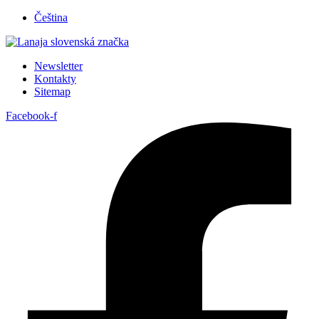
Přejít
Čeština
k
obsahu
Newsletter
Kontakty
Sitemap
Facebook-f