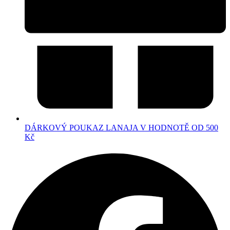
DÁRKOVÝ POUKAZ LANAJA V HODNOTĚ OD 500
Kč