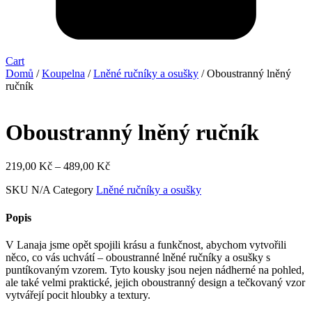
Cart
Domů
/
Koupelna
/
Lněné ručníky a osušky
/ Oboustranný lněný
ručník
Oboustranný lněný ručník
Rozpětí
219,00
Kč
–
489,00
Kč
cen:
SKU
N/A
Category
Lněné ručníky a osušky
219,00 Kč
až
489,00 Kč
Popis
V Lanaja jsme opět spojili krásu a funkčnost, abychom vytvořili
něco, co vás uchvátí – oboustranné lněné ručníky a osušky s
puntíkovaným vzorem. Tyto kousky jsou nejen nádherné na pohled,
ale také velmi praktické, jejich oboustranný design a tečkovaný vzor
vytvářejí pocit hloubky a textury.