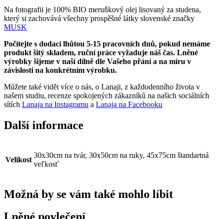
Na fotografii je 100% BIO meruňkový olej lisovaný za studena,
který si zachovává všechny prospěšné látky slovenské značky
MUSK
Počítejte s dodací lhůtou 5-15 pracovních dnů, pokud nemáme
produkt šitý skladem, ruční práce vyžaduje náš čas. Lněné
výrobky šijeme v naší dílně dle Vašeho přání a na míru v
závislosti na konkrétním výrobku.
Můžete také vidět více o nás, o Lanaji, z každodenního života v
našem studiu, recenze spokojených zákazníků na našich sociálních
sítích
Lanaja na Instagramu
a
Lanaja na Facebooku
Další informace
30x30cm na tvár, 30x50cm na ruky, 45x75cm štandartná
Velikost
veľkosť
Možná by se vám také mohlo líbit
Lněné povlečení