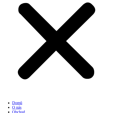
Domů
O nás
Obchod