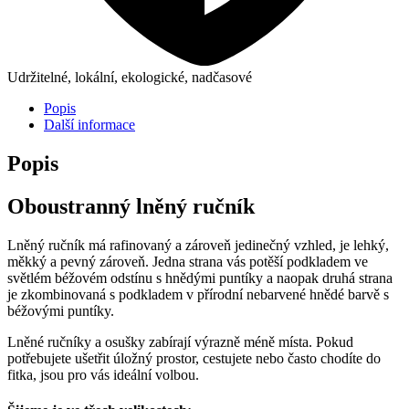
Udržitelné, lokální, ekologické, nadčasové
Popis
Další informace
Popis
Oboustranný lněný ručník
Lněný ručník má rafinovaný a zároveň jedinečný vzhled, je lehký,
měkký a pevný zároveň. Jedna strana vás potěší podkladem ve
světlém béžovém odstínu s hnědými puntíky a naopak druhá strana
je zkombinovaná s podkladem v přírodní nebarvené hnědé barvě s
béžovými puntíky.
Lněné ručníky a osušky zabírají výrazně méně místa. Pokud
potřebujete ušetřit úložný prostor, cestujete nebo často chodíte do
fitka, jsou pro vás ideální volbou.