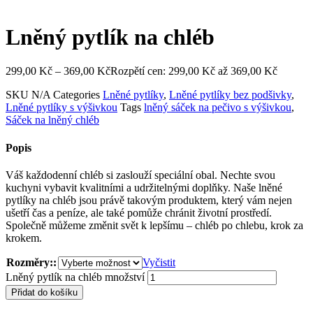
Lněný pytlík na chléb
299,00
Kč
–
369,00
Kč
Rozpětí cen: 299,00 Kč až 369,00 Kč
SKU
N/A
Categories
Lněné pytlíky
,
Lněné pytlíky bez podšivky
,
Lněné pytlíky s výšivkou
Tags
lněný sáček na pečivo s výšivkou
,
Sáček na lněný chléb
Popis
Váš každodenní chléb si zaslouží speciální obal. Nechte svou
kuchyni vybavit kvalitními a udržitelnými doplňky. Naše lněné
pytlíky na chléb jsou právě takovým produktem, který vám nejen
ušetří čas a peníze, ale také pomůže chránit životní prostředí.
Společně můžeme změnit svět k lepšímu – chléb po chlebu, krok za
krokem.
Rozměry::
Vyčistit
Lněný pytlík na chléb množství
Přidat do košíku