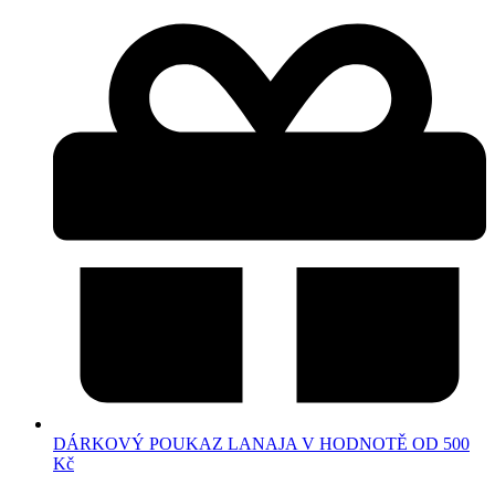
DÁRKOVÝ POUKAZ LANAJA V HODNOTĚ OD 500
Kč