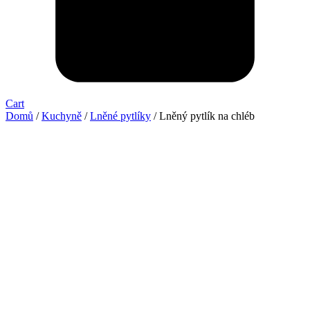
Cart
Domů
/
Kuchyně
/
Lněné pytlíky
/ Lněný pytlík na chléb