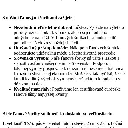
S našimi ľanovými šortkami zažijete:
Nezabudnuteľné letné dobrodružstvá:
Vyrazte na výlet do
prírody, užite si piknik v parku, alebo si jednoducho
oddýchnite na pláži. V ľanových šortkách sa budete cítiť
pohodlne a štýlovo v každej situácii.
Udržateľný prístup k móde:
Nákupom ľanových šortiek
podporujete udržateľnú módu a šetríte životné prostredie.
Slovenská výroba:
Naše ľanové šortky sú ušité s láskou a
starostlivosťou v našej dielni na Slovensku. Podporou
lokálnej výroby prispievate k udržaniu remeselných tradícií a
k rozvoju slovenskej ekonomiky. Môžete si tak byť istí, že ste
kúpili kvalitný výrobok vyrobený s rešpektom k tradícii a s
dôrazom na detail.
Kvalitné materiály:
Používame len certifikované európske
ľanové látky najvyššej kvality.
Biele ľanové šortky sú ihneď k odoslaniu vo veľkostiach:
1. veľkosť XS/S:
pás v nenatiahnutom stave 32 cm x 2 cm, bočná