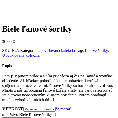
Biele ľanové šortky
30,00
€
SKU
N/A
Kategória
Upcyklovaná kolekcia
Tags
ľanové šortky
,
Upcyklovaná kolekcia
Popis
Leto je v plnom prúde a s ním prichádza aj čas na ľahké a vzdušné
oblečenie. Ak hľadáte pohodlné krátke nohavice, ktoré vám
spríjemnia horúce letné dni, ľanové šortky sú tou ideálnou voľbou.
Mnohí z nás už poznajú ľanové košele a šaty, ale ľanové šortky sú
stále trochu nedoceneným kúskom oblečenia. Pritom ponúkajú
mnoho výhod v horúcich dňoch.
VEĽKOSŤ
Vymazať
množstvo Biele ľanové šortky