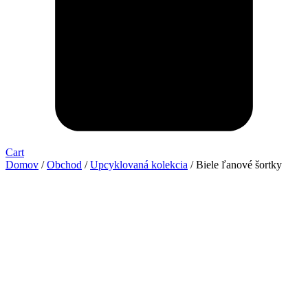
Cart
Domov
/
Obchod
/
Upcyklovaná kolekcia
/ Biele ľanové šortky