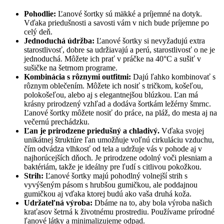
Pohodlie:
Ľanové šortky sú mäkké a príjemné na dotyk.
Vďaka priedušnosti a savosti vám v nich bude príjemne po
celý deň.
Jednoduchá údržba:
Ľanové šortky si nevyžadujú extra
starostlivosť, dobre sa udržiavajú a perú, starostlivosť o ne je
jednoduchá. Môžete ich prať v práčke na 40°C a sušiť v
sušičke na šetrnom programe.
Kombinácia s rôznymi outfitmi:
Dajú ľahko kombinovať s
rôznym oblečením. Môžete ich nosiť s tričkom, košeľou,
polokošeľou, alebo aj s elegantnejšou blúzkou. Ľan má
krásny prirodzený vzhľad a dodáva šortkám ležérny šmrnc.
Ľanové šortky môžete nosiť do práce, na pláž, do mesta aj na
večernú prechádzku.
Ľan je prirodzene priedušný a chladivý.
Vďaka svojej
unikátnej štruktúre ľan umožňuje voľnú cirkuláciu vzduchu,
čím odvádza vlhkosť od tela a udržuje vás v pohode aj v
najhorúcejších dňoch. Je prirodzene odolný voči plesniam a
baktériám, takže je ideálny pre ľudí s citlivou pokožkou.
Strih:
Ľanové šortky majú pohodlný volnejší strih s
vyvýšeným pásom s hrubšou gumičkou, ale poddajnou
gumičkou aj vďaka ktorej budú ako vaša druhá koža.
Udržateľná výroba:
Dbáme na to, aby bola výroba našich
kraťasov šetrná k životnému prostrediu. Používame prírodné
ľanové látky a minimalizujeme odpad.