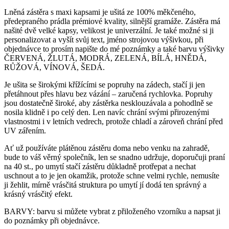
Lněná zástěra s maxi kapsami je ušitá ze 100% měkčeného,
předepraného prádla prémiové kvality, silnější gramáže. Zástěra má
našité dvě velké kapsy, velikost je univerzální. Je také možné si ji
personalizovat a vyšít svůj text, jméno strojovou výšivkou, při
objednávce to prosím napište do mé poznámky a také barvu výšivky
ČERVENÁ, ŽLUTÁ, MODRÁ, ZELENÁ, BÍLÁ, HNĚDÁ,
RŮŽOVÁ, VÍNOVÁ, ŠEDÁ.
Je ušita se širokými křížícími se popruhy na zádech, stačí ji jen
přetáhnout přes hlavu bez vázání – zaručená rychlovka. Popruhy
jsou dostatečně široké, aby zástěrka nesklouzávala a pohodlně se
nosila klidně i po celý den. Len navíc chrání svými přirozenými
vlastnostmi i v letních vedrech, protože chladí a zároveň chrání před
UV zářením.
Ať už používáte plátěnou zástěru doma nebo venku na zahradě,
bude to váš věrný společník, len se snadno udržuje, doporučuji praní
na 40 st., po umytí stačí zástěru důkladně protřepat a nechat
uschnout a to je jen okamžik, protože schne velmi rychle, nemusíte
ji žehlit, mírně vrásčitá struktura po umytí jí dodá ten správný a
krásný vrásčitý efekt.
BARVY: barvu si můžete vybrat z přiloženého vzorníku a napsat ji
do poznámky při objednávce.