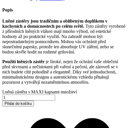
Popis
Lněné zástěry jsou tradičním a oblíbeným doplňkem v
kuchyních a domácnostech po celém světě.
Tyto zástěry vyrobené
z přírodních lněných vláken mají mnoho výhod, od estetické
hodnoty až po praktické využití. Na zahradě mohou být
nepostradatelným pomocníkem. Mohou vás ochránit před
slunečními paprsky, protože len absorbuje UV záření, nebo se
budou skvěle hodit na rodinné grilování.
Použití lněných zástěr
je široké, nejen že ochrání vaše oblečení
před skvrnami a nečistotami při vaření a pečení, ale zároveň se v
nich budete cítit pohodlně a elegantně. Díky své jednoduchosti,
minimalistickému designu a autentickému vzhledu přitahují
pozornost a vytvářejí nezaměnitelnou atmosféru.
Lněná zástěra s MAXI kapsami množství
Přidat do košíku