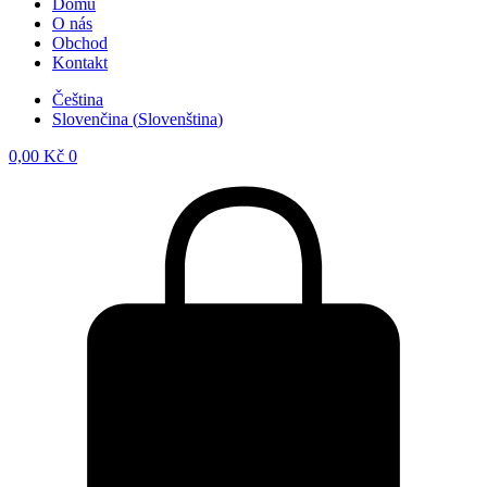
Domů
O nás
Obchod
Kontakt
Čeština
Slovenčina
(
Slovenština
)
0,00
Kč
0