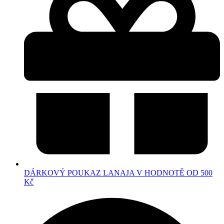
DÁRKOVÝ POUKAZ LANAJA V HODNOTĚ OD 500
Kč