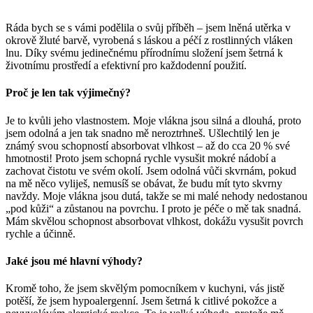
Ráda bych se s vámi podělila o svůj příběh – jsem lněná utěrka v
okrově žluté barvě, vyrobená s láskou a péčí z rostlinných vláken
lnu. Díky svému jedinečnému přírodnímu složení jsem šetrná k
životnímu prostředí a efektivní pro každodenní použití.
Proč je len tak výjimečný?
Je to kvůli jeho vlastnostem. Moje vlákna jsou silná a dlouhá, proto
jsem odolná a jen tak snadno mě neroztrhneš. Ušlechtilý len je
známý svou schopností absorbovat vlhkost – až do cca 20 % své
hmotnosti! Proto jsem schopná rychle vysušit mokré nádobí a
zachovat čistotu ve svém okolí. Jsem odolná vůči skvrnám, pokud
na mě něco vyliješ, nemusíš se obávat, že budu mít tyto skvrny
navždy. Moje vlákna jsou dutá, takže se mi malé nehody nedostanou
„pod kůži“ a zůstanou na povrchu. I proto je péče o mě tak snadná.
Mám skvělou schopnost absorbovat vlhkost, dokážu vysušit povrch
rychle a účinně.
Jaké jsou mé hlavní výhody?
Kromě toho, že jsem skvělým pomocníkem v kuchyni, vás jistě
potěší, že jsem hypoalergenní. Jsem šetrná k citlivé pokožce a