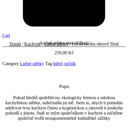
Cart
Lněná utěrka okrově žlutá
Domů
/
Kuchyně
/
Lněné utěrky
/ Lněná utěrka okrově žlutá
259,00
Kč
Category
Lněné utěrky
Tag
lněný ručník
Popis
Pokud hledáš spolehlivou, ekologicky šetrnou a odolnou
kuchyňskou utěrku, našel/našla jsi mě. Jsem tu, abych ti pomohla
udržovat tvou kuchyni čistou a hygienickou a zároveň ti poskytla
pohodlí a jistotu. Staň se mým společníkem v kuchyni a začněme
společně tvořit nezapomenutelné kulinářské zážitky