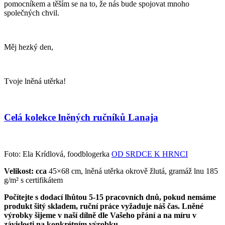
pomocníkem a těším se na to, že nás bude spojovat mnoho
společných chvil.
Měj hezký den,
Tvoje lněná utěrka!
Celá kolekce lněných ručníků Lanaja
Foto: Ela Krídlová, foodblogerka
OD SRDCE K HRNCI
Velikost: cca
45×68 cm, lněná utěrka okrově žlutá, gramáž lnu 185
g/m² s certifikátem
Počítejte s dodací lhůtou 5-15 pracovních dnů, pokud nemáme
produkt šitý skladem, ruční práce vyžaduje náš čas. Lněné
výrobky šijeme v naší dílně dle Vašeho přání a na míru v
závislosti na konkrétním výrobku.