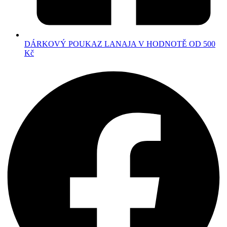
DÁRKOVÝ POUKAZ LANAJA V HODNOTĚ OD 500
Kč