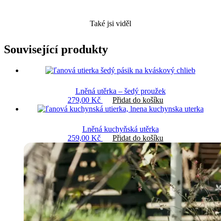
Také jsi viděl
Související produkty
Lněná utěrka – šedý proužek
279,00
Kč
Přidat do košíku
Lněná kuchyňská utěrka
259,00
Kč
Přidat do košíku