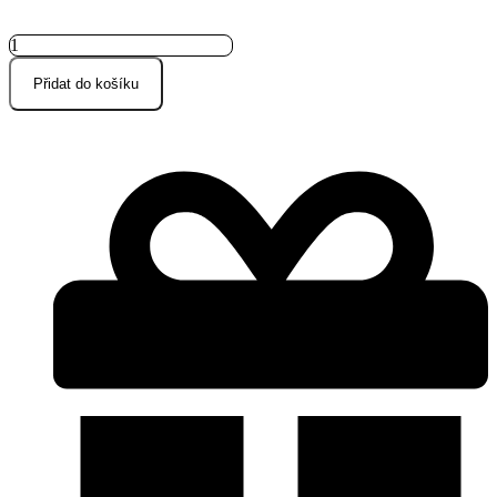
Lněná
utěrka
okrově
Přidat do košíku
žlutá
množství