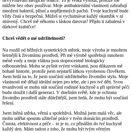
nevyvolávám alergické reakce. To je velká výhoda, protože mě
můžete bez obav používat. Moje antibakteriální vlastnosti zabraňují
množení bakterií, plísní a nepříjemných pachů. Tvoje kuchyně bude
vždy čistá a bezpečná. Můžeš si vychutnávat každý okamžik v ní
strávený. Chceš mě někomu s láskou darovat? Přijdu ti zabalená v
dárkové krabičce!
Chceš vědět o mé udržitelnosti?
Na rozdíl od běžných syntetických utěrek, moje výroba je mnohem
šetrnější k životnímu prostředí. Při mé výrobě spotřebuji mnohem
méně vody a moje vlákna jsou stoprocentně biologicky
odbouratelná. Mohu se pyšnit svými vráskami, jsou důkazem mé
bohaté historie, protože jsem nejstarší látkou vyrobenou člověkem.
Jsem hrdá na to, že jsem součástí udržitelného životního stylu. Moje
vlastnosti mě dělají ideální nejen pro tebe, ale i pro tvé děti. Svou
trvanlivostí se mohu stát součástí rodinné kuchyně a při správné péči
budu sloužit i další generaci. V dnešním světě, kde je ochrana
životního prostředí stále důležitější, jsem hrdá, že mohu být součástí
řešení.
Jsem lněná utěrka, věrná a spolehlivá. Možná jsem malá věc, ale
mohu udělat spoustu užitečné práce v tvém domácím prostředí.
Čistota, efektivnost a péče – to je to, co přináším do tvé kuchyně
každý den. Mám radost z toho, že mohu být tvým věrným