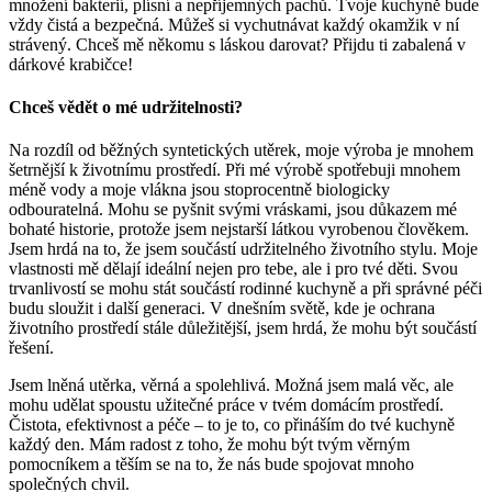
množení bakterií, plísní a nepříjemných pachů. Tvoje kuchyně bude
vždy čistá a bezpečná. Můžeš si vychutnávat každý okamžik v ní
strávený. Chceš mě někomu s láskou darovat? Přijdu ti zabalená v
dárkové krabičce!
Chceš vědět o mé udržitelnosti?
Na rozdíl od běžných syntetických utěrek, moje výroba je mnohem
šetrnější k životnímu prostředí. Při mé výrobě spotřebuji mnohem
méně vody a moje vlákna jsou stoprocentně biologicky
odbouratelná. Mohu se pyšnit svými vráskami, jsou důkazem mé
bohaté historie, protože jsem nejstarší látkou vyrobenou člověkem.
Jsem hrdá na to, že jsem součástí udržitelného životního stylu. Moje
vlastnosti mě dělají ideální nejen pro tebe, ale i pro tvé děti. Svou
trvanlivostí se mohu stát součástí rodinné kuchyně a při správné péči
budu sloužit i další generaci. V dnešním světě, kde je ochrana
životního prostředí stále důležitější, jsem hrdá, že mohu být součástí
řešení.
Jsem lněná utěrka, věrná a spolehlivá. Možná jsem malá věc, ale
mohu udělat spoustu užitečné práce v tvém domácím prostředí.
Čistota, efektivnost a péče – to je to, co přináším do tvé kuchyně
každý den. Mám radost z toho, že mohu být tvým věrným
pomocníkem a těším se na to, že nás bude spojovat mnoho
společných chvil.