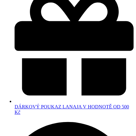
DÁRKOVÝ POUKAZ LANAJA V HODNOTĚ OD 500
Kč