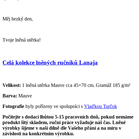
Měj hezký den,
Tvoje lněná utěrka!
Celá kolekce lněných ručníků Lanaja
Velikost:
1 lněná utěrka Mauve cca 45×70 cm. Gramáž 185 g/m²
Barva:
Mauve
Fotografie
byly pořízeny ve spolupráci s
Vlaďkou Turčok
Počítejte s dodací lhůtou 5-15 pracovních dnů, pokud nemáme
produkt šitý skladem, ruční práce vyžaduje náš čas. Lněné
výrobky šijeme v naší dílně dle Vašeho přání a na míru v
závislosti na konkrétním výrobku.