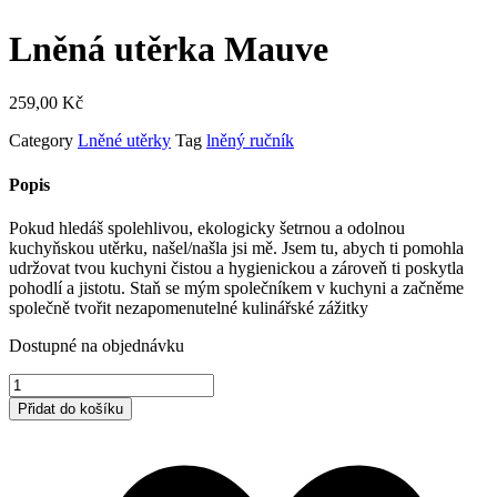
Lněná utěrka Mauve
259,00
Kč
Category
Lněné utěrky
Tag
lněný ručník
Popis
Pokud hledáš spolehlivou, ekologicky šetrnou a odolnou
kuchyňskou utěrku, našel/našla jsi mě. Jsem tu, abych ti pomohla
udržovat tvou kuchyni čistou a hygienickou a zároveň ti poskytla
pohodlí a jistotu. Staň se mým společníkem v kuchyni a začněme
společně tvořit nezapomenutelné kulinářské zážitky
Dostupné na objednávku
Lněná
utěrka
Přidat do košíku
Mauve
množství