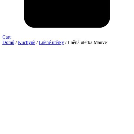
Cart
Domů
/
Kuchyně
/
Lněné utěrky
/ Lněná utěrka Mauve