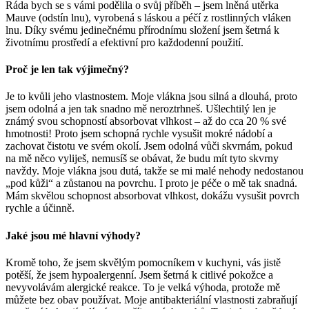
Ráda bych se s vámi podělila o svůj příběh – jsem lněná utěrka
Mauve (odstín lnu), vyrobená s láskou a péčí z rostlinných vláken
lnu. Díky svému jedinečnému přírodnímu složení jsem šetrná k
životnímu prostředí a efektivní pro každodenní použití.
Proč je len tak výjimečný?
Je to kvůli jeho vlastnostem. Moje vlákna jsou silná a dlouhá, proto
jsem odolná a jen tak snadno mě neroztrhneš. Ušlechtilý len je
známý svou schopností absorbovat vlhkost – až do cca 20 % své
hmotnosti! Proto jsem schopná rychle vysušit mokré nádobí a
zachovat čistotu ve svém okolí. Jsem odolná vůči skvrnám, pokud
na mě něco vyliješ, nemusíš se obávat, že budu mít tyto skvrny
navždy. Moje vlákna jsou dutá, takže se mi malé nehody nedostanou
„pod kůži“ a zůstanou na povrchu. I proto je péče o mě tak snadná.
Mám skvělou schopnost absorbovat vlhkost, dokážu vysušit povrch
rychle a účinně.
Jaké jsou mé hlavní výhody?
Kromě toho, že jsem skvělým pomocníkem v kuchyni, vás jistě
potěší, že jsem hypoalergenní. Jsem šetrná k citlivé pokožce a
nevyvolávám alergické reakce. To je velká výhoda, protože mě
můžete bez obav používat. Moje antibakteriální vlastnosti zabraňují