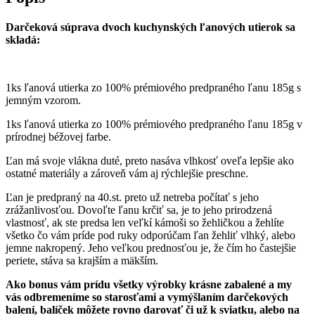
Darčeková súprava dvoch kuchynských ľanových utierok sa
skladá:
1ks ľanová utierka zo 100% prémiového predpraného ľanu 185g s
jemným vzorom.
1ks ľanová utierka zo 100% prémiového predpraného ľanu 185g v
prírodnej béžovej farbe.
Ľan má svoje vlákna duté, preto nasáva vlhkosť oveľa lepšie ako
ostatné materiály a zároveň vám aj rýchlejšie preschne.
Ľan je predpraný na 40.st. preto už netreba počítať s jeho
zrážanlivosťou. Dovoľte ľanu krčiť sa, je to jeho prirodzená
vlastnosť, ak ste predsa len veľkí kámoši so žehličkou a žehlíte
všetko čo vám príde pod ruky odporúčam ľan žehliť vlhký, alebo
jemne nakropený. Jeho veľkou prednosťou je, že čím ho častejšie
periete, stáva sa krajším a mäkším.
Ako bonus vám prídu všetky výrobky krásne zabalené a my
vás odbremeníme so starosťami a vymýšlaním darčekových
balení, balíček môžete rovno darovať či už k sviatku, alebo na