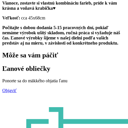
Vianoce, zostavte si vlastnú kombináciu farieb, príde k vám
krásna a voňavá krabička♥
Veľkosť:
cca 45x68cm
Počítajte s dobou dodania 5-15 pracovných dní, pokiaľ
nemáme výrobok ušitý skladom, ručná práca si vyžaduje náš
čas. Ľanové výrobky šijeme v našej dielni podľa vašich
predstáv aj na mieru, v závislosti od konkrétneho produktu.
Môže sa vám páčiť
Ľanové obliečky
Ponorte sa do mäkkého objatia ľanu
Objaviť