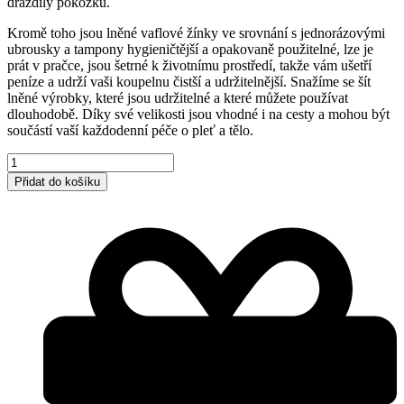
dráždily pokožku.
Kromě toho jsou lněné vaflové žínky ve srovnání s jednorázovými
ubrousky a tampony hygieničtější a opakovaně použitelné, lze je
prát v pračce, jsou šetrné k životnímu prostředí, takže vám ušetří
peníze a udrží vaši koupelnu čistší a udržitelnější. Snažíme se šít
lněné výrobky, které jsou udržitelné a které můžete používat
dlouhodobě. Díky své velikosti jsou vhodné i na cesty a mohou být
součástí vaší každodenní péče o pleť a tělo.
Lněné
žínky
Přidat do košíku
3ks
množství