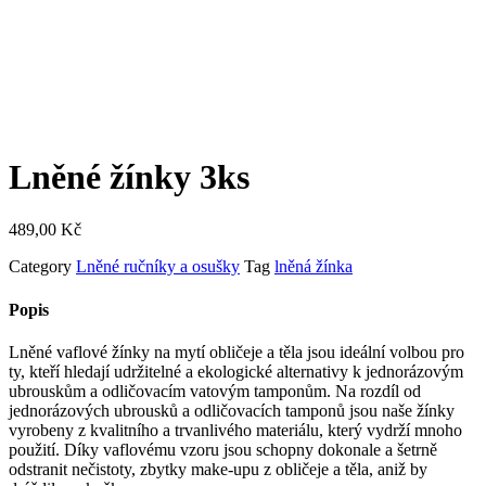
Lněné žínky 3ks
489,00
Kč
Category
Lněné ručníky a osušky
Tag
lněná žínka
Popis
Lněné vaflové žínky na mytí obličeje a těla jsou ideální volbou pro
ty, kteří hledají udržitelné a ekologické alternativy k jednorázovým
ubrouskům a odličovacím vatovým tamponům. Na rozdíl od
jednorázových ubrousků a odličovacích tamponů jsou naše žínky
vyrobeny z kvalitního a trvanlivého materiálu, který vydrží mnoho
použití. Díky vaflovému vzoru jsou schopny dokonale a šetrně
odstranit nečistoty, zbytky make-upu z obličeje a těla, aniž by