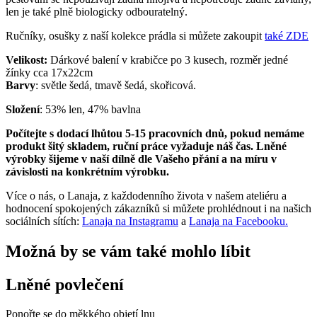
len je také plně biologicky odbouratelný.
Ručníky, osušky z naší kolekce prádla si můžete zakoupit
také ZDE
Velikost:
Dárkové balení v krabičce po 3 kusech, rozměr jedné
žínky cca 17x22cm
Barvy
: světle šedá, tmavě šedá, skořicová.
Složení
: 53% len, 47% bavlna
Počítejte s dodací lhůtou 5-15 pracovních dnů, pokud nemáme
produkt šitý skladem, ruční práce vyžaduje náš čas. Lněné
výrobky šijeme v naší dílně dle Vašeho přání a na míru v
závislosti na konkrétním výrobku.
Více o nás, o Lanaja, z každodenního života v našem ateliéru a
hodnocení spokojených zákazníků si můžete prohlédnout i na našich
sociálních sítích:
Lanaja na Instagramu
a
Lanaja na Facebooku.
Možná by se vám také mohlo líbit
Lněné povlečení
Ponořte se do měkkého objetí lnu