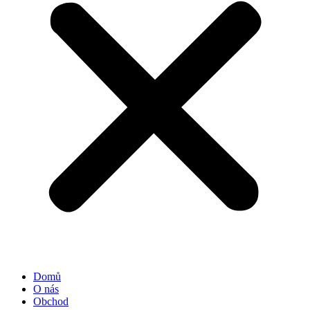
Domů
O nás
Obchod