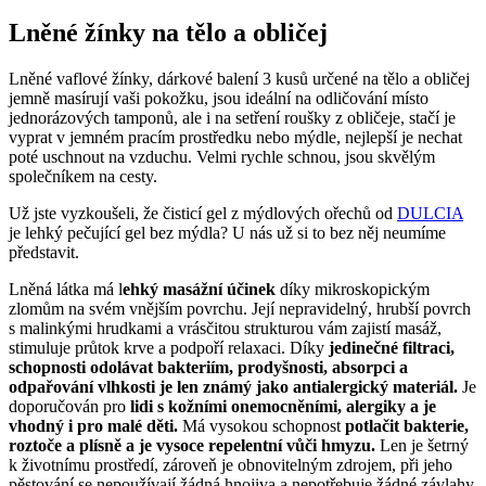
Lněné žínky na tělo a obličej
Lněné vaflové žínky, dárkové balení 3 kusů určené na tělo a obličej
jemně masírují vaši pokožku, jsou ideální na odličování místo
jednorázových tamponů, ale i na setření roušky z obličeje, stačí je
vyprat v jemném pracím prostředku nebo mýdle, nejlepší je nechat
poté uschnout na vzduchu. Velmi rychle schnou, jsou skvělým
společníkem na cesty.
Už jste vyzkoušeli, že čisticí gel z mýdlových ořechů od
DULCIA
je lehký pečující gel bez mýdla? U nás už si to bez něj neumíme
představit.
Lněná látka má l
ehký masážní účinek
díky mikroskopickým
zlomům na svém vnějším povrchu. Její nepravidelný, hrubší povrch
s malinkými hrudkami a vrásčitou strukturou vám zajistí masáž,
stimuluje průtok krve a podpoří relaxaci. Díky
jedinečné filtraci,
schopnosti odolávat bakteriím, prodyšnosti, absorpci a
odpařování vlhkosti je len známý jako antialergický materiál.
Je
doporučován pro
lidi s kožními onemocněními, alergiky a je
vhodný i pro malé děti.
Má vysokou schopnost
potlačit bakterie,
roztoče a plísně a je vysoce repelentní vůči hmyzu.
Len je šetrný
k životnímu prostředí, zároveň je obnovitelným zdrojem, při jeho
pěstování se nepoužívají žádná hnojiva a nepotřebuje žádné závlahy,