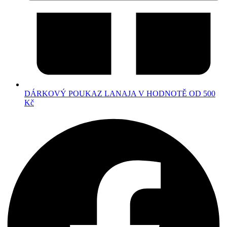
DÁRKOVÝ POUKAZ LANAJA V HODNOTĚ OD 500
Kč