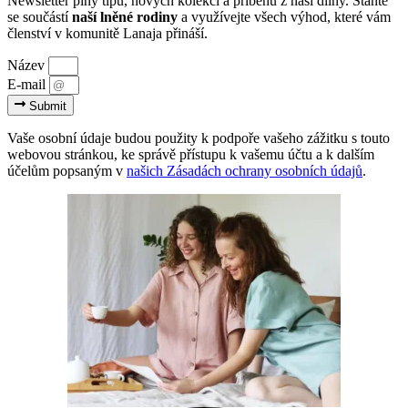
vybrat
Newsletter plný tipů, nových kolekcí a příběhů z naší dílny. Staňte
na
se součástí
naší lněné rodiny
a využívejte všech výhod, které vám
stránce
členství v komunitě Lanaja přináší.
produktu
Název
E-mail
Submit
Vaše osobní údaje budou použity k podpoře vašeho zážitku s touto
webovou stránkou, ke správě přístupu k vašemu účtu a k dalším
účelům popsaným v
našich Zásadách ochrany osobních údajů
.