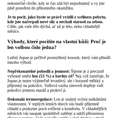
nekonečné chvíle, kdy se čas zdá být nepodstatný a vy jste
plně ponořeni do přítomného okamžiku.
Je to pocit, jako byste se právě vrátili z wellness pobytu,
kde jste načerpali nové síly a nechali starosti za sebou.
Cítíte, jak vaše tělo dýchá, ať už je léto, nebo chladnější
měsíce.
Výhody, které pocítíte na vlastní kůži: Proč je
len volbou číslo jedna?
Lněný župan je pečlivě promyšlený kousek, který vám přináší
mnoho výhod:
Nepřekonatelné pohodlí a jemnost:
Šijeme je z precizně
vybrané směsi
lnu (53 %) a bavlny (47 %)
, což zaručuje, že
župan je nejen výjimečně trvanlivý, ale i luxusně měkký a
příjemný na pokožce. Vaflová vazba zároveň dopřeje vaší
pokožce jemnou masáž a prokrví ji.
Dokonalá termoregulace:
Len je známý svými unikátními
vlastnostmi. V teplých letních dnech vás bude příjemně
chladit a poskytne pocit svěžesti a komfortu. V chladnějších
měsících vás naopak spolehlivě zahřeje a udrží přirozenou