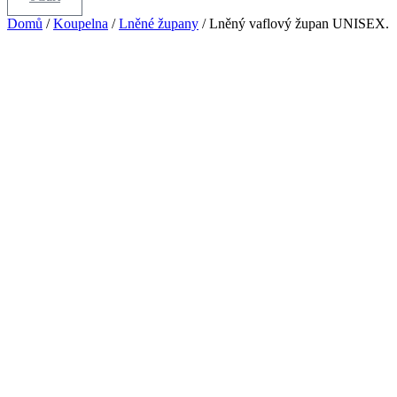
Domů
/
Koupelna
/
Lněné župany
/ Lněný vaflový župan UNISEX.