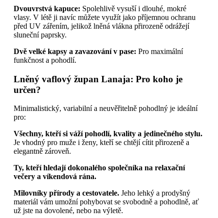
Dvouvrstvá kapuce:
Spolehlivě vysuší i dlouhé, mokré
vlasy. V létě ji navíc můžete využít jako příjemnou ochranu
před UV zářením, jelikož lněná vlákna přirozeně odrážejí
sluneční paprsky.
Dvě velké kapsy a zavazování v pase:
Pro maximální
funkčnost a pohodlí.
Lněný vaflový župan Lanaja: Pro koho je
určen?
Minimalistický, variabilní a neuvěřitelně pohodlný je ideální
pro:
Všechny, kteří si váží pohodlí, kvality a jedinečného stylu.
Je vhodný pro muže i ženy, kteří se chtějí cítit přirozeně a
elegantně zároveň.
Ty, kteří hledají dokonalého společníka na relaxační
večery a víkendová rána.
Milovníky přírody a cestovatele.
Jeho lehký a prodyšný
materiál vám umožní pohybovat se svobodně a pohodlně, ať
už jste na dovolené, nebo na výletě.