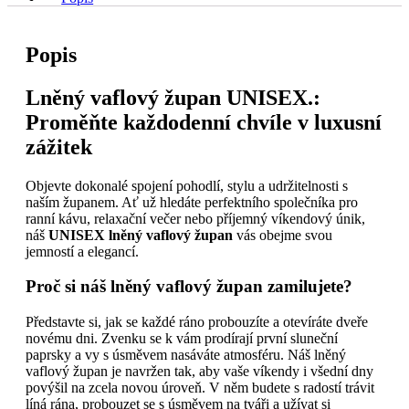
Popis
Lněný vaflový župan UNISEX.:
Proměňte každodenní chvíle v luxusní
zážitek
Objevte dokonalé spojení pohodlí, stylu a udržitelnosti s
naším županem. Ať už hledáte perfektního společníka pro
ranní kávu, relaxační večer nebo příjemný víkendový únik,
náš
UNISEX lněný vaflový župan
vás obejme svou
jemností a elegancí.
Proč si náš lněný vaflový župan zamilujete?
Představte si, jak se každé ráno probouzíte a otevíráte dveře
novému dni. Zvenku se k vám prodírají první sluneční
paprsky a vy s úsměvem nasáváte atmosféru. Náš lněný
vaflový župan je navržen tak, aby vaše víkendy i všední dny
povýšil na zcela novou úroveň. V něm budete s radostí trávit
líná rána, probouzet se s úsměvem na tváři a užívat si