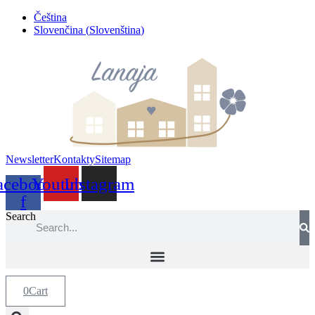
Přejít
Čeština
k
Slovenčina
(
Slovenština
)
obsahu
Newsletter
Kontakty
Sitemap
acebook-
Youtube
Instagram
f
Search
0
Cart