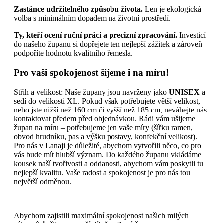
Zastánce udržitelného způsobu života.
Len je ekologická
volba s minimálním dopadem na životní prostředí.
Ty, kteří ocení ruční práci a precizní zpracování.
Investicí
do našeho županu si dopřejete ten nejlepší zážitek a zároveň
podpoříte hodnotu kvalitního řemesla.
Pro vaši spokojenost šijeme i na míru!
Střih a velikost: Naše župany jsou navrženy jako
UNISEX
a
sedí do velikosti XL. Pokud však potřebujete větší velikost,
nebo jste nižší než 160 cm či vyšší než 185 cm, neváhejte nás
kontaktovat předem před objednávkou. Rádi vám ušijeme
župan na míru – potřebujeme jen vaše míry (šířku ramen,
obvod hrudníku, pas a výšku postavy, konfekční velikost).
Pro nás v Lanaji je důležité, abychom vytvořili něco, co pro
vás bude mít hlubší význam. Do každého županu vkládáme
kousek naší tvořivosti a oddanosti, abychom vám poskytli tu
nejlepší kvalitu. Vaše radost a spokojenost je pro nás tou
největší odměnou.
Abychom zajistili maximální spokojenost našich milých