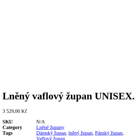
Lněný vaflový župan UNISEX.
3 529,00
Kč
SKU
N/A
Category
Lněné župany
Tags
Dámský župan
,
lněný župan
,
Pánský župan
,
Vaflový župan