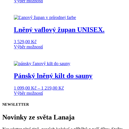
Tento
Výběr možností
produkt
má
více
variant.
Možnosti
Lněný vaflový župan UNISEX.
lze
vybrat
3 529,00
Kč
na
Tento
Výběr možností
stránce
produkt
produktu
má
více
variant.
Možnosti
Pánský lněný kilt do sauny
lze
vybrat
Rozpětí
1 099,00
Kč
–
1 219,00
Kč
na
Tento
cen:
Výběr možností
stránce
produkt
1
produktu
má
099,00 Kč
NEWSLETTER
více
až
variant.
1
Novinky ze světa Lanaja
Možnosti
219,00 Kč
lze