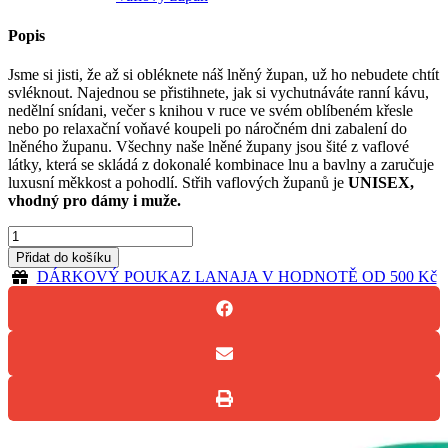
Popis
Jsme si jisti, že až si obléknete náš lněný župan, už ho nebudete chtít
svléknout. Najednou se přistihnete, jak si vychutnáváte ranní kávu,
nedělní snídani, večer s knihou v ruce ve svém oblíbeném křesle
nebo po relaxační voňavé koupeli po náročném dni zabalení do
lněného županu. Všechny naše lněné župany jsou šité z vaflové
látky, která se skládá z dokonalé kombinace lnu a bavlny a zaručuje
luxusní měkkost a pohodlí. Střih vaflových županů je
UNISEX,
vhodný pro dámy i muže.
Lněný
vaflový
Přidat do košíku
župan
DÁRKOVÝ POUKAZ LANAJA V HODNOTĚ OD 500 Kč
UNISEX.
množství