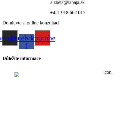
alzbeta@lanaja.sk
+421 918 662 017
Domluvte si online konzultaci
nstagram
Facebook-
Youtube
f
Důležité informace