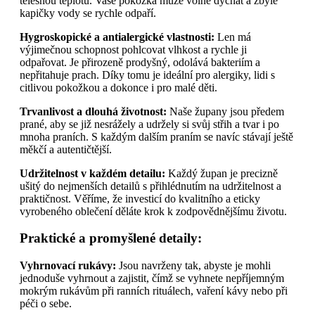
tělesnou teplotu. Vaše pokožka může volně dýchat a zbylé
kapičky vody se rychle odpaří.
Hygroskopické a antialergické vlastnosti:
Len má
výjimečnou schopnost pohlcovat vlhkost a rychle ji
odpařovat. Je přirozeně prodyšný, odolává bakteriím a
nepřitahuje prach. Díky tomu je ideální pro alergiky, lidi s
citlivou pokožkou a dokonce i pro malé děti.
Trvanlivost a dlouhá životnost:
Naše župany jsou předem
prané, aby se již nesrážely a udržely si svůj střih a tvar i po
mnoha praních. S každým dalším praním se navíc stávají ještě
měkčí a autentičtější.
Udržitelnost v každém detailu:
Každý župan je precizně
ušitý do nejmenších detailů s přihlédnutím na udržitelnost a
praktičnost. Věříme, že investicí do kvalitního a eticky
vyrobeného oblečení děláte krok k zodpovědnějšímu životu.
Praktické a promyšlené detaily:
Vyhrnovací rukávy:
Jsou navrženy tak, abyste je mohli
jednoduše vyhrnout a zajistit, čímž se vyhnete nepříjemným
mokrým rukávům při ranních rituálech, vaření kávy nebo při
péči o sebe.