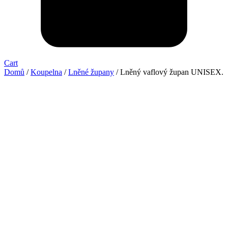
Cart
Domů
/
Koupelna
/
Lněné župany
/ Lněný vaflový župan UNISEX.