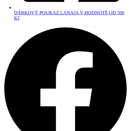
DÁRKOVÝ POUKAZ LANAJA V HODNOTĚ OD 500
Kč