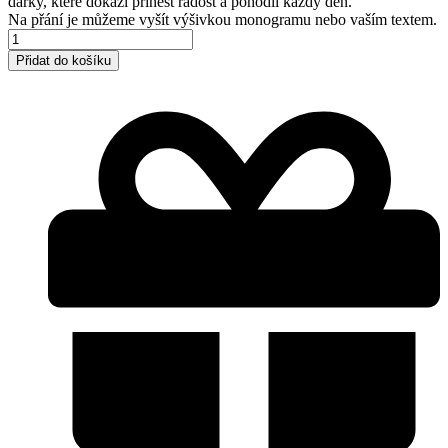
dárky, které dokáží přinést radost a pohodlí každý den.
Na přání je můžeme vyšít výšivkou monogramu nebo vaším textem.
Ocelově
modrá
Přidat do košíku
lněná
osuška
množství