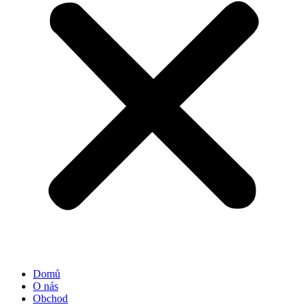
Domů
O nás
Obchod