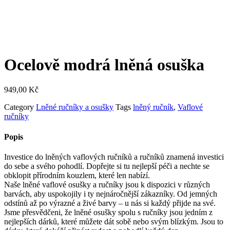
Ocelově modrá lněná osuška
949,00
Kč
Category
Lněné ručníky a osušky
Tags
lněný ručník
,
Vaflové
ručníky
Popis
Investice do lněných vaflových ručníků a ručníků znamená investici
do sebe a svého pohodlí. Dopřejte si tu nejlepší péči a nechte se
obklopit přírodním kouzlem, které len nabízí.
Naše lněné vaflové osušky a ručníky jsou k dispozici v různých
barvách, aby uspokojily i ty nejnáročnější zákazníky. Od jemných
odstínů až po výrazné a živé barvy – u nás si každý přijde na své.
Jsme přesvědčeni, že lněné osušky spolu s ručníky jsou jedním z
nejlepších dárků, které můžete dát sobě nebo svým blízkým. Jsou to