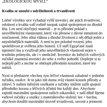
„EKOLOGICKOU MYSLÍ.“
Kvalita se snoubí s udržitelností a trvanlivostí
Lněné výrobky sice vyžadují vyšší investici, ale jejich trvanlivost,
odolnost a kvalita vaší rodině naopak zajistí spokojenost na dlouhá
léta. Len není obyčejný materiál – je to přírodní poklad s
neuvěřitelnými vlastnostmi, který vás přenese z dávné minulosti do
současnosti. Jeho silná vlákna a dlouhá životnost z něj dělají jeden z
nejodolnějších materiálů. A není to jen prázdné tvrzení, jeho
spolehlivost je ověřena jeho historií. Už staří Egypťané znali
tajemství lnu a využívali jeho neuvěřitelných vlastností nejen v
textilním průmyslu, ale i v medicíně. Investice do lněných vaflových
ručníků znamená investici do sebe a svého pohodlí. Dopřejte si tu
nejlepší péči a nechte se obklopit přírodním kouzlem, které len
nabízí.
Nyní si představte všechny tyto léčivé vlastnosti zabalené v jediném
ručníku, osušce. Je to jako mít doma svůj vlastní kousek přírody a
zdraví. S našimi lněnými osuškami a ručníky můžete zažít spojení
přírodního luxusu a léčivých účinků lnu každý den. Abychom
zajistili maximální spokojenost našich zákazníků, v naší dílně šijeme
vaflové ručníky a osušky z materiálového složení: len + bavlna,
abychom dosáhli maximální úrovně trvanlivosti, savosti a jemnosti.