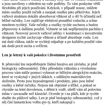
a jsou navrženy s ohledem na vaše potřeby. To vám poskytne větší
flexibilitu při jejich používání. Kdykoli, v případě nouze, můžete
místo osušky použít ručník a naopak osušku jako přikrývku. Jejich
vaflová struktura dokáže absorbovat vlhkost až o 40 % účinněji než
běžné ručníky. Len zajišťuje efektivní proudění vzduchu a schne
mnohem rychleji. Vaše ručníky a osušky rychle uschnou a budou
připraveny k dalšímu použití. Vyhnete se tak nepříjemným pachům z
vlhkosti. Nerovný povrch vaflové utěrky v kombinaci s inovativním
designem rychle zachycuje vlhkost a účinně absorbuje vodu. Len
má dutá vlákna, takže se rychleji odpařuje a po každém použití vám
tak dodá pocit sucha a svěžesti.
Len je šetrný k vaší pokožce i životnímu prostředí
K pěstování lnu nepotřebujete žádná hnojiva ani závlahu, je plně
biologicky odbouratelný. Díky přírodním vláknům a výrobnímu
procesu vám může pomoci vyhnout se běžným alergickým reakcím,
které se vyskytují v jiných látkách. s odlišným materiálovým
složením. Proto jsou hypoalergenní i produkty, jako jsou lněné
osušky a lněné ručníky. Nejsou tak objemné a těžké, a pokud se
chystáte na letní dovolenou, s dětmi k vodě, ušetří vám až polovinu
místa v zavazadle než klasické. Oceníte je i na pláži, kde je rychle
sbalíte do plážové tašky. Len je plně biologicky odbouratelný, což z
něj činí fantastickou volbu pro ty, kteří nakupují s