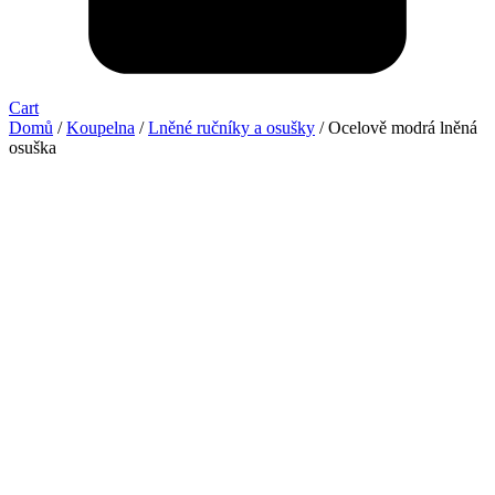
Cart
Domů
/
Koupelna
/
Lněné ručníky a osušky
/ Ocelově modrá lněná
osuška