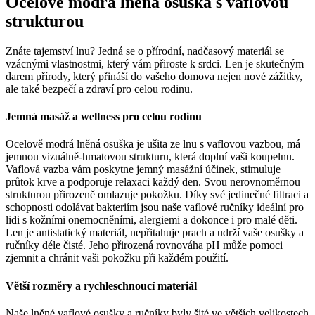
Ocelově modrá lněná osuška s vaflovou
strukturou
Znáte tajemství lnu? Jedná se o přírodní, nadčasový materiál se
vzácnými vlastnostmi, který vám přiroste k srdci. Len je skutečným
darem přírody, který přináší do vašeho domova nejen nové zážitky,
ale také bezpečí a zdraví pro celou rodinu.
Jemná masáž a wellness pro celou rodinu
Ocelově modrá lněná osuška je ušita ze lnu s vaflovou vazbou, má
jemnou vizuálně-hmatovou strukturu, která doplní vaši koupelnu.
Vaflová vazba vám poskytne jemný masážní účinek, stimuluje
průtok krve a podporuje relaxaci každý den. Svou nerovnoměrnou
strukturou přirozeně omlazuje pokožku. Díky své jedinečné filtraci a
schopnosti odolávat bakteriím jsou naše vaflové ručníky ideální pro
lidi s kožními onemocněními, alergiemi a dokonce i pro malé děti.
Len je antistatický materiál, nepřitahuje prach a udrží vaše osušky a
ručníky déle čisté. Jeho přirozená rovnováha pH může pomoci
zjemnit a chránit vaši pokožku při každém použití.
Větší rozměry a rychleschnoucí materiál
Naše lněné vaflové osušky a ručníky byly šité ve větších velikostech