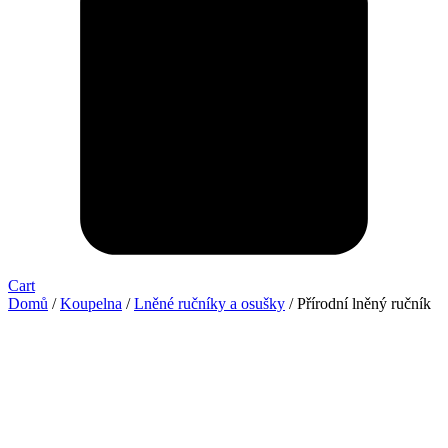
Cart
Domů
/
Koupelna
/
Lněné ručníky a osušky
/ Přírodní lněný ručník