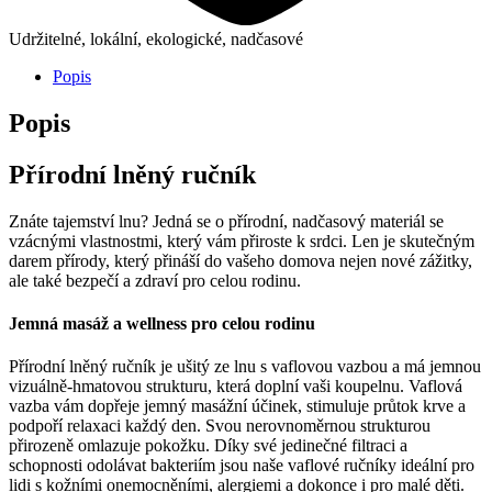
Udržitelné, lokální, ekologické, nadčasové
Popis
Popis
Přírodní lněný ručník
Znáte tajemství lnu? Jedná se o přírodní, nadčasový materiál se
vzácnými vlastnostmi, který vám přiroste k srdci. Len je skutečným
darem přírody, který přináší do vašeho domova nejen nové zážitky,
ale také bezpečí a zdraví pro celou rodinu.
Jemná masáž a wellness pro celou rodinu
Přírodní lněný ručník je ušitý ze lnu s vaflovou vazbou a má jemnou
vizuálně-hmatovou strukturu, která doplní vaši koupelnu. Vaflová
vazba vám dopřeje jemný masážní účinek, stimuluje průtok krve a
podpoří relaxaci každý den. Svou nerovnoměrnou strukturou
přirozeně omlazuje pokožku. Díky své jedinečné filtraci a
schopnosti odolávat bakteriím jsou naše vaflové ručníky ideální pro
lidi s kožními onemocněními, alergiemi a dokonce i pro malé děti.