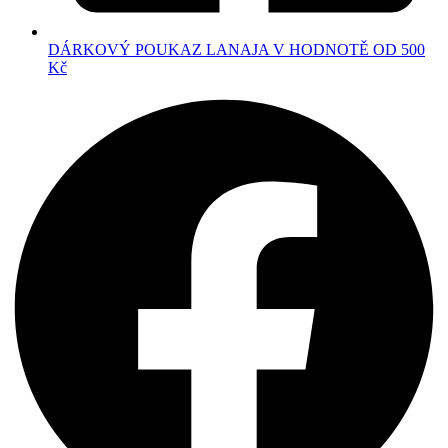
DÁRKOVÝ POUKAZ LANAJA V HODNOTĚ OD 500
Kč