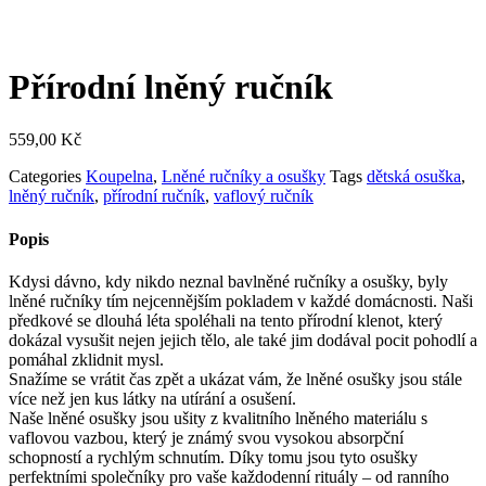
Přírodní lněný ručník
559,00
Kč
Categories
Koupelna
,
Lněné ručníky a osušky
Tags
dětská osuška
,
lněný ručník
,
přírodní ručník
,
vaflový ručník
Popis
Kdysi dávno, kdy nikdo neznal bavlněné ručníky a osušky, byly
lněné ručníky tím nejcennějším pokladem v každé domácnosti. Naši
předkové se dlouhá léta spoléhali na tento přírodní klenot, který
dokázal vysušit nejen jejich tělo, ale také jim dodával pocit pohodlí a
pomáhal zklidnit mysl.
Snažíme se vrátit čas zpět a ukázat vám, že lněné osušky jsou stále
více než jen kus látky na utírání a osušení.
Naše lněné osušky jsou ušity z kvalitního lněného materiálu s
vaflovou vazbou, který je známý svou vysokou absorpční
schopností a rychlým schnutím. Díky tomu jsou tyto osušky
perfektními společníky pro vaše každodenní rituály – od ranního