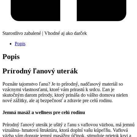
Starostlivo zabalené | Vhodné aj ako darček
Popis
Popis
Prírodný ľanový uterák
Poznáte tajomstvo ľanu? Je to prírodný, nadčasový materiál so
vzácnymi vlastnosťami, ktoré vám prirastú k srdcu. Ľan je
skutočným darom prírody, ktorý prináša do vášho domova nielen
nové zážitky, ale aj bezpečnosť a zdravie pre celú rodinu.
Jemná masáž a wellness pre celú rodinu
Prírodný ľanový uterák je ušitý z ľanu s vaflovou väzbou, má jemnú
vizuálnu- hmatovú štruktúru, ktorá doplní vašu kúpeľňu. Vaflová
väzba vám dopraje jemný masážny účinok, stimuluje prietok krvi a