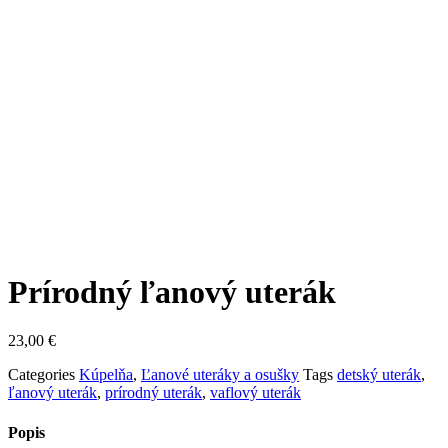
Prírodný ľanový uterák
23,00
€
Categories
Kúpelňa
,
Ľanové uteráky a osušky
Tags
detský uterák
,
ľanový uterák
,
prírodný uterák
,
vaflový uterák
Popis