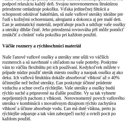
podporí relaxáciu každý deň. Svojou nerovnomernou štruktúrou
prirodzene omladzuje pokožku. Vďaka jedinečnej filtrácii a
schopnosti odolávať baktériám, sú naše vaflové uteráky ideálne pre
ľudí s kožnými ochoreniami, alergiami a dokonca aj pre malé deti.
Ľan je antistatický materiál, nepriťahuje prach a udržuje vaše osušky
a uteráky dlhšie čisté. Jeho prirodzená rovnováha pH môže pomôcť
zmäkčiť a chrániť vašu pokožku pri každom použití.
Väčšie rozmery a rýchloschnúci materiál
Naše ľanové vaflové osušky a uteráky sme ušili vo väčších
rozmeroch a sú navrhnuté s ohľadom na vaše potreby. Poskytne
vám to väčšiu flexibilitu pri ich používaní. Kedykoľvek môžete v
prípade núdze použiť uterák miesto osušky a naopak osušku aj ako
deku. Ich vaflová štruktúra dokáže absorbovať vlhkosť až o 40%
účinnejšie než bežné uteráky. Ľan poskytuje účinné prúdenie
vzduchu a schne oveľa rýchlejšie. Vaše uteráky a osušky budú
rýchlo suché a pripravené na ďalšie použitie. Vy sa tak vyhnete
nepríjemných pachom z vlhkosti. Nerovnomerný povrch vaflového
uteráka v kombinácii s inovatívnym dizajnom rýchlo zachytáva
vlhkosť a účinne absorbuje vodu. Ľan má duté vlákna, preto ju
rýchlejšie odparuje a tak vám zabezpečí suchý a svieži pocit po
každom použití.