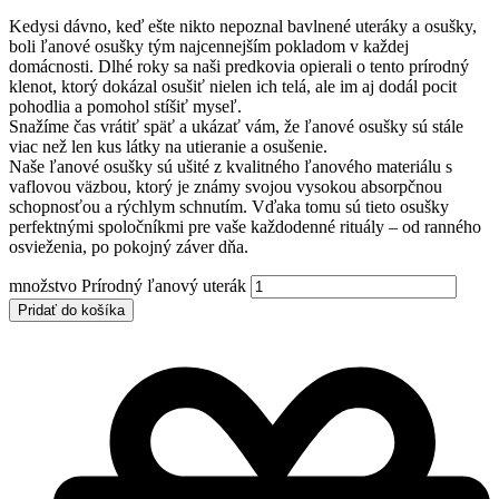
Kedysi dávno, keď ešte nikto nepoznal bavlnené uteráky a osušky,
boli ľanové osušky tým najcennejším pokladom v každej
domácnosti. Dlhé roky sa naši predkovia opierali o tento prírodný
klenot, ktorý dokázal osušiť nielen ich telá, ale im aj dodál pocit
pohodlia a pomohol stíšiť myseľ.
Snažíme čas vrátiť späť a ukázať vám, že ľanové osušky sú stále
viac než len kus látky na utieranie a osušenie.
Naše ľanové osušky sú ušité z kvalitného ľanového materiálu s
vaflovou väzbou, ktorý je známy svojou vysokou absorpčnou
schopnosťou a rýchlym schnutím. Vďaka tomu sú tieto osušky
perfektnými spoločníkmi pre vaše každodenné rituály – od ranného
osvieženia, po pokojný záver dňa.
množstvo Prírodný ľanový uterák
Pridať do košíka