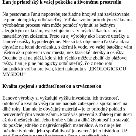
Ľan je priateľský k vašej pokožke a životnému prostrediu
Na pestovanie ľanu nepotrebujete žiadne hnojivá ani zavlažovanie,
je plne biologicky odbúrateľný. Vďaka svojim prírodným vláknam a
výrobnému procesu vám môže pomôcť vyhnúť sa bežným
alergickým reakciám, vyskytujúcim sa v iných látkach. s iným
materiálovým zložením. Preto sú aj výrobky ako ľanové uteráky a
ľanové osušky hypoalergénne. Nie sú tak objemné a ťažké a ak sa
chystáte na letnú dovolenku, s deťmi k vode, vo vašej batožine vám
ušetria až o polovicu viac miesta, než klasické uteráky a osušky.
Oceníte to aj na pláži, kde si ich rýchlo môžete zbaliť do plážovej
tašky. Ľan je plne biologicky odbúrateľný, čo z neho robí
fantastickú voľbu pre tých, ktorí nakupujú s ,,EKOLOGICKOU
MYSĽOU“
Kvalita spojená s udržateľnosťou a trvácnosťou
Ľanové výrobky si vyžadujú vyššiu investíciu, ich trvácnosť,
odolnosť a kvalita vašej rodine naopak zabezpečia spokojnosť na
dlhé roky. Ľan nie je obyčajný materiál – je to prírodný poklad s
neuveriteľnými vlastnosťami, ktoré vás prevedú z ďalekej minulosti
až do dnešných dní. Jeho hrubé vlákna a dlhá životnosť ho stavajú
do pozície jedného z najtrvácnejších materiálov. A to nie je len
prázdne tvrdenie, jeho spoľahlivosť je overená jeho históriou. Už