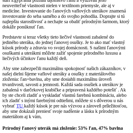
starí Egypťania poznali tajomstvo ľanu a využívali jeho
neuveriteľné vlastnosti nielen v textilnom priemysle, ale aj v
medicíne. Investovanie do ľanových vaflových uterákov znamená
investovanie do seba samého a do svojho pohodlia. Doprajte si tú
najlepšiu starostlivosť a nechajte sa obaliť prírodným šarmom, ktorý
dokáže ponúknuť ľan.
Predstavte si teraz všetky tieto liečivé vlastnosti zabalené do
jediného uteráka, do jednej ľanovej osušky. Je to ako mať vlastný
kúsok prírody a zdravia vo svojej domácnosti. S našimi ľanovými
osuškami a uterákmi môžete zažiť spojenie prírodného luxusu a
liečivých účinkov ľanu každý deň.
Aby sme zabezpečili maximálnu spokojnosť našich zákazníkov, v
našej dielni šijeme vaflové uteráky a osušky z materiálového
zloženia: ľan+bavlna, aby sme dosiahli maximálnu úroveň
trvanlivosti, savosti a jemnosti. Každá sada osušiek a uterákov je
zabalená v darčekovej krabičke a pripravená každého potešiť . Ak
by ste chceli zladiť a vyskladať vlastnú farebnú kombináciu, alebo
ich zladiť s inými farebnými odtieňmi, môžete si s dôverou u nás
vybrať
TU
každý kúsok je pre nás výzvou a zároveň príležitosťou,
aby sme dokázali preniesť svoje nadšenie a lásku k prírodným
materiálom aj k vám,
Prírodný ľanový uterák má zloženie: 53% ľan, 47% bavlna