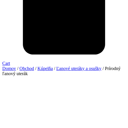
Cart
Domov
/
Obchod
/
Kúpelňa
/
Ľanové uteráky a osušky
/ Prírodný
ľanový uterák