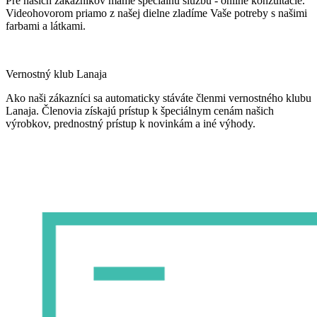
Pre našich zákazníkov máme špeciálnu službu - online konzultácie.
Videohovorom priamo z našej dielne zladíme Vaše potreby s našimi
farbami a látkami.
Vernostný klub Lanaja
Ako naši zákazníci sa automaticky stáváte členmi vernostného klubu
Lanaja. Členovia získajú prístup k špeciálnym cenám našich
výrobkov, prednostný prístup k novinkám a iné výhody.