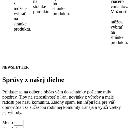
na
viacero
si
na
stránke
variantov
môžete
stránke
produktu.
Možnosti
vybrať
produktu.
si
na
môžete
stránke
vybrať
produktu.
na
stránke
produktu.
NEWSLETTER
Správy z našej dielne
Prihláste sa na odber a občas vám do schránky pošleme milý
pozdrav. Tipy na starostlivosť o ľan, novinky z výroby a malé
radosti pre našu komunitu. Žiadny spam, len inšpirácia pre váš
domov.Staň sa súčasťou rodinnej komunity Lanaja a využi všetky
jej výhody.
Meno