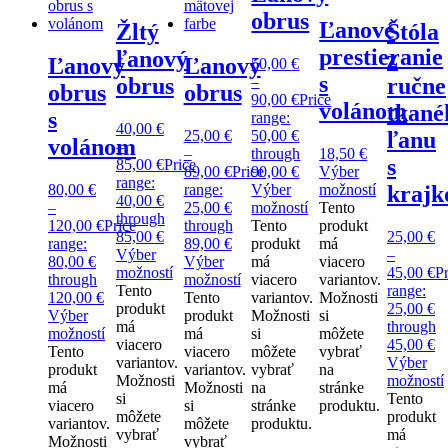
obrus
Ľanové
Žltý
Štóla
prestieranie
ľanový
z
Ľanový
Ľanový
50,00
€
s
–
obrus
ručne
obrus
obrus
90,00
€
Price
volánom
tkané
s
range:
40,00
€
25,00
€
50,00 €
ľanu
volánom
–
–
through
18,50
€
s
85,00
€
Price
89,00
€
Price
90,00 €
Výber
range:
80,00
€
range:
Výber
možností
krajk
40,00 €
–
25,00 €
možností
Tento
through
120,00
€
Price
through
Tento
produkt
85,00 €
25,00
€
range:
89,00 €
produkt
má
Výber
–
80,00 €
Výber
má
viacero
možností
45,00
€
Pr
through
možností
viacero
variantov.
Tento
range:
120,00 €
Tento
variantov.
Možnosti
produkt
25,00 €
Výber
produkt
Možnosti
si
má
through
možností
má
si
môžete
viacero
45,00 €
Tento
viacero
môžete
vybrať
variantov.
Výber
produkt
variantov.
vybrať
na
Možnosti
možností
má
Možnosti
na
stránke
si
Tento
viacero
si
stránke
produktu.
môžete
produkt
variantov.
môžete
produktu.
vybrať
má
Možnosti
vybrať