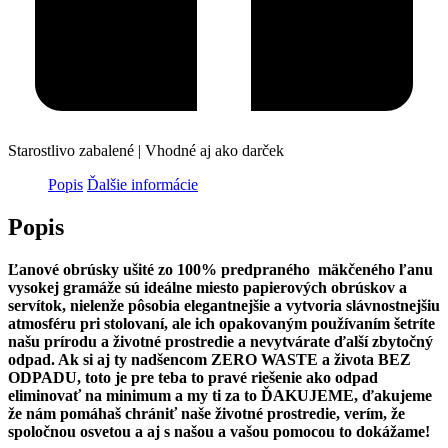
Starostlivo zabalené | Vhodné aj ako darček
Popis
Ďalšie informácie
Popis
Ľanové obrúsky ušité zo 100% predpraného mäkčeného ľanu
vysokej gramáže sú ideálne miesto papierových obrúskov a
servítok, nielenže pôsobia elegantnejšie a vytvoria slávnostnejšiu
atmosféru pri stolovaní, ale ich opakovaným používaním šetríte
našu prírodu a životné prostredie a nevytvárate ďalší zbytočný
odpad. Ak si aj ty nadšencom ZERO WASTE a života BEZ
ODPADU, toto je pre teba to pravé riešenie ako odpad
eliminovať na minimum a my ti za to ĎAKUJEME, ďakujeme
že nám pomáhaš chrániť naše životné prostredie, verím, že
spoločnou osvetou a aj s našou a vašou pomocou to dokážame!