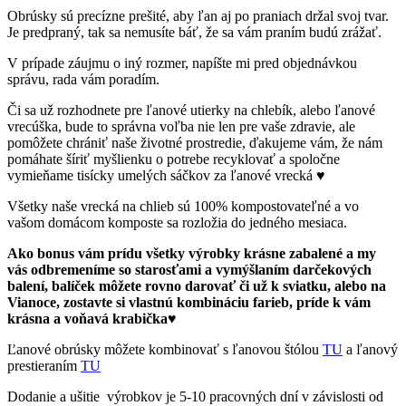
Obrúsky sú precízne prešité, aby ľan aj po praniach držal svoj tvar.
Je predpraný, tak sa nemusíte báť, že sa vám praním budú zrážať.
V prípade záujmu o iný rozmer, napíšte mi pred objednávkou
správu, rada vám poradím.
Či sa už rozhodnete pre ľanové utierky na chlebík, alebo ľanové
vrecúška, bude to správna voľba nie len pre vaše zdravie, ale
pomôžete chrániť naše životné prostredie, ďakujeme vám, že nám
pomáhate šíriť myšlienku o potrebe recyklovať a spoločne
vymieňame tisícky umelých sáčkov za ľanové vrecká ♥
Všetky naše vrecká na chlieb sú 100% kompostovateľné a vo
vašom domácom komposte sa rozložia do jedného mesiaca.
Ako bonus vám prídu všetky výrobky krásne zabalené a my
vás odbremeníme so starosťami a vymýšlaním darčekových
balení, balíček môžete rovno darovať či už k sviatku, alebo na
Vianoce, zostavte si vlastnú kombináciu farieb, príde k vám
krásna a voňavá krabička♥
Ľanové obrúsky môžete kombinovať s ľanovou štólou
TU
a ľanový
prestieraním
TU
Dodanie a ušitie výrobkov je 5-10 pracovných dní v závislosti od