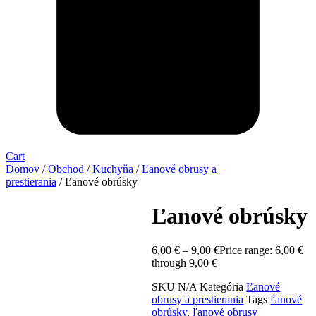
Cart
Domov
/
Obchod
/
Kuchyňa
/
Ľanové obrusy a
prestierania
/ Ľanové obrúsky
Ľanové obrúsky
6,00
€
–
9,00
€
Price range: 6,00 €
through 9,00 €
SKU
N/A
Kategória
Ľanové
obrusy a prestierania
Tags
ľanové
obrúsky
,
ľanové obrusy