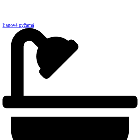
Ľanové pyžamá