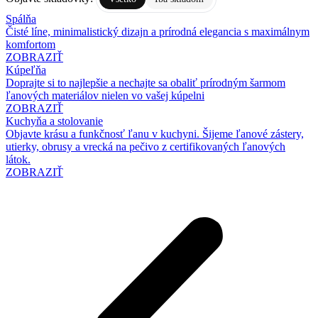
Spálňa
Čisté líne, minimalistický dizajn a prírodná elegancia s maximálnym
komfortom
ZOBRAZIŤ
Kúpeľňa
Doprajte si to najlepšie a nechajte sa obaliť prírodným šarmom
ľanových materiálov nielen vo vašej kúpelni
ZOBRAZIŤ
Kuchyňa a stolovanie
Objavte krásu a funkčnosť ľanu v kuchyni. Šijeme ľanové zástery,
utierky, obrusy a vrecká na pečivo z certifikovaných ľanových
látok.
ZOBRAZIŤ