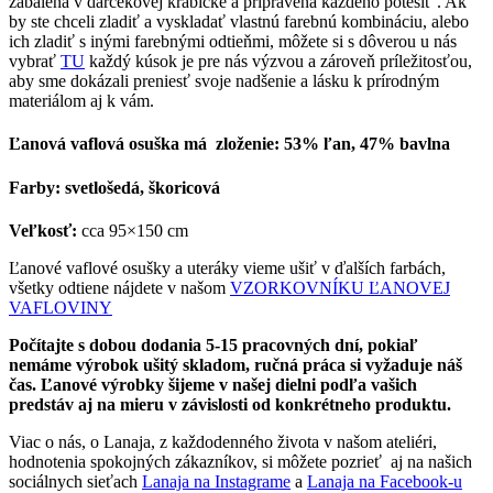
zabalená v darčekovej krabičke a pripravená každého potešiť . Ak
by ste chceli zladiť a vyskladať vlastnú farebnú kombináciu, alebo
ich zladiť s inými farebnými odtieňmi, môžete si s dôverou u nás
vybrať
TU
každý kúsok je pre nás výzvou a zároveň príležitosťou,
aby sme dokázali preniesť svoje nadšenie a lásku k prírodným
materiálom aj k vám.
Ľanová vaflová osuška má zloženie: 53% ľan, 47% bavlna
Farby: svetlošedá, škoricová
Veľkosť:
cca 95×150 cm
Ľanové vaflové osušky a uteráky vieme ušiť v ďalších farbách,
všetky odtiene nájdete v našom
VZORKOVNÍKU ĽANOVEJ
VAFLOVINY
Počítajte s dobou dodania 5-15 pracovných dní, pokiaľ
nemáme výrobok ušitý skladom, ručná práca si vyžaduje náš
čas. Ľanové výrobky šijeme v našej dielni podľa vašich
predstáv aj na mieru v závislosti od konkrétneho produktu.
Viac o nás, o Lanaja, z každodenného života v našom ateliéri,
hodnotenia spokojných zákazníkov, si môžete pozrieť aj na našich
sociálnych sieťach
Lanaja na Instagrame
a
Lanaja na Facebook-u