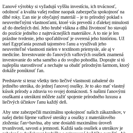
Ľanové výrobky si vyžadujú vyššiu investíciu, ich trvácnosť,
odolnosť a kvalita vašej rodine naopak zabezpečia spokojnosť na
dlhé roky. Ľan nie je obyčajný materiál – je to prírodný poklad s
neuveriteľnými vlastnosťami, ktoré vás prevedú z ďalekej minulosti
až do dnešných dní. Jeho hrubé vlákna a dlhá životnosť ho stavajú
do pozície jedného z najtrvácnejších materiálov. A to nie je len
prázdne tvrdenie, jeho spoľahlivosť je overená jeho históriou. Už
starí Egypťania poznali tajomstvo ľanu a využívali jeho
neuveriteľné vlastnosti nielen v textilnom priemysle, ale aj v
medicíne. Investovanie do ľanových vaflových osušiek znamená
investovanie do seba samého a do svojho pohodlia. Doprajte si tú
najlepšiu starostlivosť a nechajte sa obaliť prírodným šarmom, ktorý
dokáže ponúknuť ľan.
Predstavte si teraz všetky tieto liečivé vlastnosti zabalené do
jediného uteráka, do jednej ľanovej osušky. Je to ako mať vlastný
kúsok prírody a zdravia vo svojej domácnosti. S našimi ľanovými
osuškami a uterákmi môžete zažiť spojenie prírodného luxusu a
liečivých účinkov ľanu každý deň.
Aby sme zabezpečili maximálnu spokojnosť našich zákazníkov, v
našej dielni šijeme vaflové uteráky a osušky z materiálového
zloženia: ľan+bavlna, aby sme dosiahli maximálnu úroveň
trvanlivosti, savosti a jemnosti. Každá sada osušiek a uterákov je