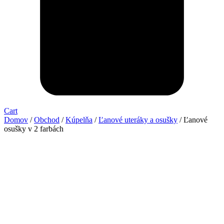
Cart
Domov
/
Obchod
/
Kúpelňa
/
Ľanové uteráky a osušky
/ Ľanové
osušky v 2 farbách