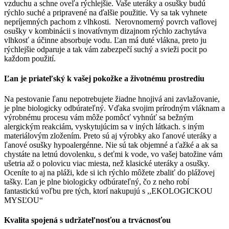
vzduchu a schne oveľa rýchlejšie. Vaše uteráky a osušky budú
rýchlo suché a pripravené na ďalšie použitie. Vy sa tak vyhnete
nepríjemných pachom z vlhkosti. Nerovnomerný povrch vaflovej
osušky v kombinácii s inovatívnym dizajnom rýchlo zachytáva
vlhkosť a účinne absorbuje vodu. Ľan má duté vlákna, preto ju
rýchlejšie odparuje a tak vám zabezpečí suchý a svieži pocit po
každom použití.
Ľan je priateľský k vašej pokožke a životnému prostrediu
Na pestovanie ľanu nepotrebujete žiadne hnojivá ani zavlažovanie,
je plne biologicky odbúrateľný. Vďaka svojim prírodným vláknam a
výrobnému procesu vám môže pomôcť vyhnúť sa bežným
alergickým reakciám, vyskytujúcim sa v iných látkach. s iným
materiálovým zložením. Preto sú aj výrobky ako ľanové uteráky a
ľanové osušky hypoalergénne. Nie sú tak objemné a ťažké a ak sa
chystáte na letnú dovolenku, s deťmi k vode, vo vašej batožine vám
ušetria až o polovicu viac miesta, než klasické uteráky a osušky.
Oceníte to aj na pláži, kde si ich rýchlo môžete zbaliť do plážovej
tašky. Ľan je plne biologicky odbúrateľný, čo z neho robí
fantastickú voľbu pre tých, ktorí nakupujú s ,,EKOLOGICKOU
MYSĽOU“
Kvalita spojená s udržateľnosťou a trvácnosťou