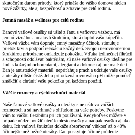
skutočným darom prírody, ktorý prináša do vášho domova nielen
nové zážitky, ale aj bezpečnosť a zdravie pre celú rodinu.
Jemná masáž a wellness pre celú rodinu
Ľanové vaflové osušky sú ušité z ľanu s vaflovou väzbou, má
jemnú vizuálnu- hmatovú štruktúru, ktorá doplní vašu kúpeľňu.
Vaflová väzba vám dopraje jemný masážny účinok, stimuluje
prietok krvi a podporí relaxáciu každý deň. Svojou nerovnomernou
štruktúrou prirodzene omladzuje pokožku. Vďaka jedinečnej filtrácii
a schopnosti odolávať baktériám, sú naše vaflové osušky ideálne pre
ľudí s kožnými ochoreniami, alergiami a dokonca aj pre malé deti.
Ľan je antistatický materiál, nepriťahuje prach a udržuje vaše osušky
a uteráky dlhšie čisté. Jeho prirodzená rovnováha pH môže pomôcť
zmäkčiť a chrániť vašu pokožku pri každom použití.
Väčšie rozmery a rýchloschnúci materiál
Naše ľanové vaflové osušky a uteráky sme ušili vo väčších
rozmeroch a sú navrhnuté s ohľadom na vaše potreby. Poskytne
vám to väčšiu flexibilitu pri ich používaní. Kedykoľvek môžete v
prípade núdze použiť uterák miesto osušky a naopak osušku aj ako
deku. Ich vaflová štruktúra dokáže absorbovať vlhkosť až o 40%
účinnejšie než bežné uteráky. Ľan poskytuje účinné prúdenie