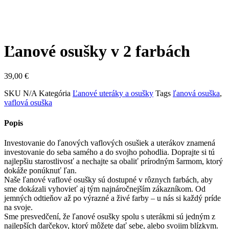
Ľanové osušky v 2 farbách
39,00
€
SKU
N/A
Kategória
Ľanové uteráky a osušky
Tags
ľanová osuška
,
vaflová osuška
Popis
Investovanie do ľanových vaflových osušiek a uterákov znamená
investovanie do seba samého a do svojho pohodlia. Doprajte si tú
najlepšiu starostlivosť a nechajte sa obaliť prírodným šarmom, ktorý
dokáže ponúknuť ľan.
Naše ľanové vaflové osušky sú dostupné v rôznych farbách, aby
sme dokázali vyhovieť aj tým najnáročnejším zákazníkom. Od
jemných odtieňov až po výrazné a živé farby – u nás si každý príde
na svoje.
Sme presvedčení, že ľanové osušky spolu s uterákmi sú jedným z
najlepších darčekov, ktorý môžete dať sebe, alebo svojim blízkym.