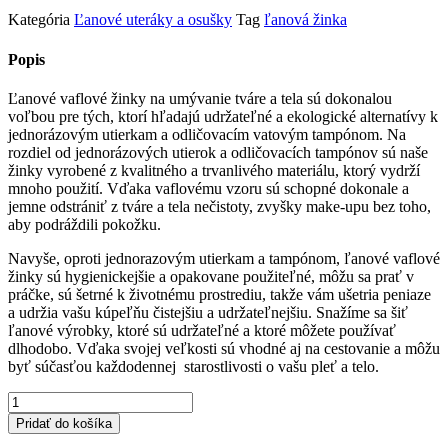
Kategória
Ľanové uteráky a osušky
Tag
ľanová žinka
Popis
Ľanové vaflové žinky na umývanie tváre a tela sú dokonalou
voľbou pre tých, ktorí hľadajú udržateľné a ekologické alternatívy k
jednorázovým utierkam a odličovacím vatovým tampónom. Na
rozdiel od jednorázových utierok a odličovacích tampónov sú naše
žinky vyrobené z kvalitného a trvanlivého materiálu, ktorý vydrží
mnoho použití. Vďaka vaflovému vzoru sú schopné dokonale a
jemne odstrániť z tváre a tela nečistoty, zvyšky make-upu bez toho,
aby podráždili pokožku.
Navyše, oproti jednorazovým utierkam a tampónom, ľanové vaflové
žinky sú hygienickejšie a opakovane použiteľné, môžu sa prať v
práčke, sú šetrné k životnému prostrediu, takže vám ušetria peniaze
a udržia vašu kúpeľňu čistejšiu a udržateľnejšiu. Snažíme sa šiť
ľanové výrobky, ktoré sú udržateľné a ktoré môžete používať
dlhodobo. Vďaka svojej veľkosti sú vhodné aj na cestovanie a môžu
byť súčasťou každodennej starostlivosti o vašu pleť a telo.
množstvo
Ľanové
Pridať do košíka
žinky