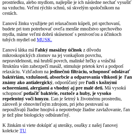
prostriedku, alebo mydlom, najlepšie je ich následne nechať vysušiť
na vzduchu. Veľmi rýchlo schnú, sú skvelým spoločníkom na
cestách.
Ľanovú žinku využijete pri relaxačnom kúpeli, pri sprchovaní,
budete pri tom potrebovať oveľa menšie množstvo sprchového
mydla, máme veľmi dobrú skúsenosť s penivosťou a účinkoch
tuhých mydiel od
MUSK.
Ľanová látka má
ľahký masážny účinok
z dôvodu
mikroskopických zlomov na jej vonkajšom povrchu,
nepravidelnosti, má hrubší povrch, malinké hrčky a vrásčitá
štruktúra vám zabezpečí masáž, stimuluje prietok krvi a podporí
relaxáciu. Vzhľadom na
jedinečnú filtráciu, schopnosť odolávať
baktériám, vzdušnosti, absorbcie a odparovania vlhkosti je ľan
známy ako antialergický
, odporúčaný pre
ľudí s kožnými
ochoreniami, alergiami a vhodný aj pre malé deti.
Má vysokú
schopnosť
potlačiť baktérie, roztoče a huby, je vysoko
repelentný voči hmyzu
. Ľan je šetrný k životnému prostrediu,
zároveň je obnoviteľným zdrojom, pri jeho pestovaní sa
nepoužívajú žiadne hnojivá a nepotrebuje žiadne zavlažovanie, ľan
je tiež plne biologicky odbúrateľný.
K žinkám si viete dokúpiť aj uteráky, osušky z našej ľanovej
kolekcie
TU