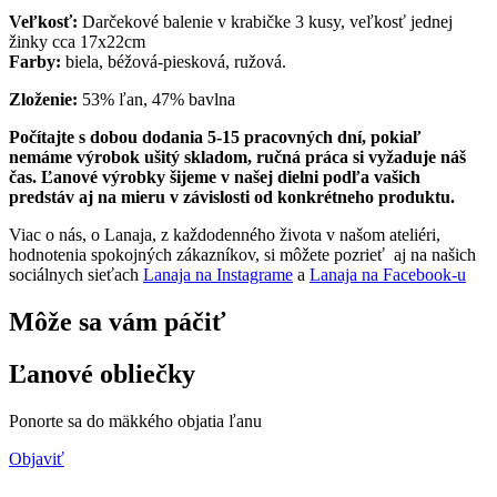
Veľkosť:
Darčekové balenie v krabičke 3 kusy, veľkosť jednej
žinky cca 17x22cm
Farby:
biela, béžová-piesková, ružová.
Zloženie:
53% ľan, 47% bavlna
Počítajte s dobou dodania 5-15 pracovných dní, pokiaľ
nemáme výrobok ušitý skladom, ručná práca si vyžaduje náš
čas. Ľanové výrobky šijeme v našej dielni podľa vašich
predstáv aj na mieru v závislosti od konkrétneho produktu.
Viac o nás, o Lanaja, z každodenného života v našom ateliéri,
hodnotenia spokojných zákazníkov, si môžete pozrieť aj na našich
sociálnych sieťach
Lanaja na Instagrame
a
Lanaja na Facebook-u
Môže sa vám páčiť
Ľanové obliečky
Ponorte sa do mäkkého objatia ľanu
Objaviť