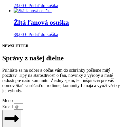
Možnosti
23,00
€
Pridať do košíka
si
môžete
vybrať
Žltá ľanová osuška
na
stránke
produktu.
39,00
€
Pridať do košíka
NEWSLETTER
Správy z našej dielne
Prihláste sa na odber a občas vám do schránky pošleme milý
pozdrav. Tipy na starostlivosť o ľan, novinky z výroby a malé
radosti pre našu komunitu. Žiadny spam, len inšpirácia pre váš
domov.Staň sa súčasťou rodinnej komunity Lanaja a využi všetky
jej výhody.
Meno
Email