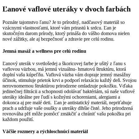
Ľanové vaflové uteráky v dvoch farbách
Poznáte tajomstvo ľanu? Je to prírodný, nadčasový materiál so
vzácnymi vlastnosťami, ktoré vám prirastú k srdcu. Ľan je
skutočným darom prírody, ktorý prináša do vášho domova nielen
nové zážitky, ale aj bezpečnosť a zdravie pre celú rodinu.
Jemná masáž a wellness pre celú rodinu
Ľanový uterák v svetlošedej a škoricovej farbe je ušitý z ľanu s
vaflovou väzbou, má jemnú vizuálnu- hmatovú štruktúru, ktorá
doplní vašu kúpeľňu. Vaflová väzba vám dopraje jemný masážny
účinok, stimuluje prietok krvi a podporí relaxáciu každý deň. Svojou
nerovnomernou štruktúrou prirodzene omladzuje pokožku. Vďaka
jedinečnej filtrácii a schopnosti odolávať baktériám, sú naše vaflové
uteráky ideálne pre ľudí s kožnými ochoreniami, alergiami a
dokonca aj pre malé deti. Ľan je antistatický materiál, nepriťahuje
prach a udržuje vaše osušky a uteráky dlhšie čisté. Jeho prirodzená
rovnováha pH môže pomôcť zmäkčiť a chrániť vašu pokožku pri
každom použití.
Väčšie rozmery a rýchloschnúci materiál