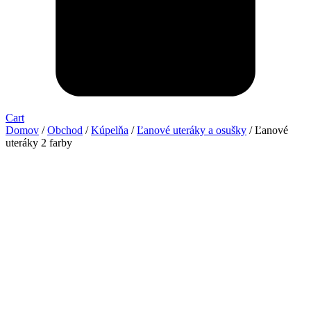
Cart
Domov
/
Obchod
/
Kúpelňa
/
Ľanové uteráky a osušky
/ Ľanové
uteráky 2 farby