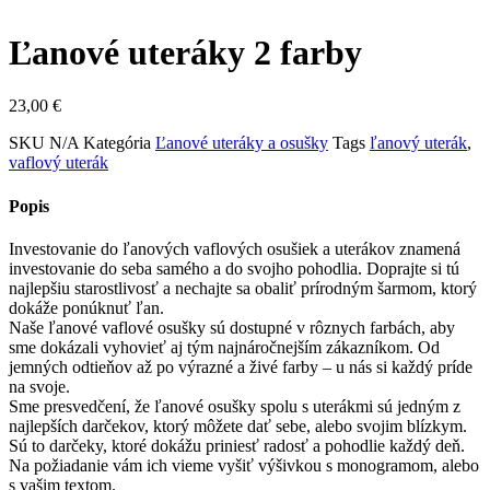
Ľanové uteráky 2 farby
23,00
€
SKU
N/A
Kategória
Ľanové uteráky a osušky
Tags
ľanový uterák
,
vaflový uterák
Popis
Investovanie do ľanových vaflových osušiek a uterákov znamená
investovanie do seba samého a do svojho pohodlia. Doprajte si tú
najlepšiu starostlivosť a nechajte sa obaliť prírodným šarmom, ktorý
dokáže ponúknuť ľan.
Naše ľanové vaflové osušky sú dostupné v rôznych farbách, aby
sme dokázali vyhovieť aj tým najnáročnejším zákazníkom. Od
jemných odtieňov až po výrazné a živé farby – u nás si každý príde
na svoje.
Sme presvedčení, že ľanové osušky spolu s uterákmi sú jedným z
najlepších darčekov, ktorý môžete dať sebe, alebo svojim blízkym.
Sú to darčeky, ktoré dokážu priniesť radosť a pohodlie každý deň.
Na požiadanie vám ich vieme vyšiť výšivkou s monogramom, alebo
s vašim textom.