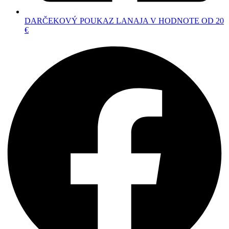
DARČEKOVÝ POUKAZ LANAJA V HODNOTE OD 20
€