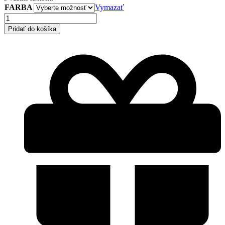
FARBA
Vymazať
množstvo
Ľanové
Pridať do košíka
uteráky
2
farby