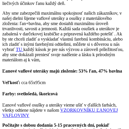
liečivých účinkov ľanu každý deň.
Aby sme zabezpečili maximálnu spokojnosť našich zákazníkov, v
našej dielni šijeme vaflové uteráky a osušky z materiálového
zloženia: ľan+bavlna, aby sme dosiahli maximálnu úroveň
trvanlivosti, savosti a jemnosti. Každá sada osušiek a uterákov je
zabalená v darčekovej krabičke a pripravená každého potešiť . Ak
by ste chceli zladiť a vyskladať vlastnú farebnú kombináciu, alebo
ich zladiť s inými farebnými odtieňmi, môžete si s dôverou u nás
vybrať
TU
každý kúsok je pre nás výzvou a zároveň príležitosťou,
aby sme dokázali preniesť svoje nadšenie a lásku k prírodným
materiálom aj k vám,
Ľanové vaflové uteráky majú zloženie: 53% ľan, 47% bavlna
Veľkosť:
cca 65x95cm
Farby: svetlošedá, škoricová
Ľanové vaflové osušky a uteráky vieme ušiť v ďalších farbách,
všetky odtiene nájdete v našom
VZORKOVNÍKU ĽANOVEJ
VAFLOVINY
Počítajte s dobou dodania 5-15 pracovných dní, pokiaľ