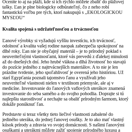
Oceníte to aj na pláži, kde si ich rýchlo môžete zbaliť do plážovej
tašky. Ľan je plne biologicky odbúrateľný, čo z neho robí
fantastickú voľbu pre tých, ktorí nakupujú s ,,EKOLOGICKOU
MYSĽOU“
Kvalita spojená s udržateľnosťou a trvácnosťou
Ľanové výrobky si vyžadujú vyššiu investíciu, ich trvácnosť,
odolnosť a kvalita vašej rodine naopak zabezpečia spokojnosť na
dlhé roky. Ľan nie je obyčajný materiál – je to prírodný poklad s
neuveriteľnými vlastnosťami, ktoré vás prevedú z ďalekej minulosti
až do dnešných dní. Jeho hrubé vlákna a dlhá životnosť ho stavajú
do pozície jedného z najtrvácnejších materiálov. A to nie je len
prázdne tvrdenie, jeho spoľahlivosť je overená jeho históriou. Už
starí Egypťania poznali tajomstvo ľanu a využívali jeho
neuveriteľné vlastnosti nielen v textilnom priemysle, ale aj v
medicíne. Investovanie do ľanových vaflových uterákov znamená
investovanie do seba samého a do svojho pohodlia. Doprajte si tú
najlepšiu starostlivosť a nechajte sa obaliť prírodným šarmom, ktorý
dokáže ponúknuť ľan.
Predstavte si teraz všetky tieto liečivé vlastnosti zabalené do
jediného uteráka, do jednej ľanovej osušky. Je to ako mať vlastný
kúsok prírody a zdravia vo svojej domácnosti. S našimi ľanovými
osuškami a uterákmi môžete zažiť spojenie prírodného luxusu a