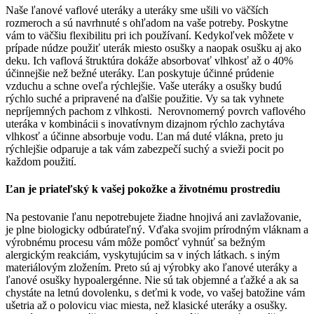
Naše ľanové vaflové uteráky a uteráky sme ušili vo väčších
rozmeroch a sú navrhnuté s ohľadom na vaše potreby. Poskytne
vám to väčšiu flexibilitu pri ich používaní. Kedykoľvek môžete v
prípade núdze použiť uterák miesto osušky a naopak osušku aj ako
deku. Ich vaflová štruktúra dokáže absorbovať vlhkosť až o 40%
účinnejšie než bežné uteráky. Ľan poskytuje účinné prúdenie
vzduchu a schne oveľa rýchlejšie. Vaše uteráky a osušky budú
rýchlo suché a pripravené na ďalšie použitie. Vy sa tak vyhnete
nepríjemných pachom z vlhkosti. Nerovnomerný povrch vaflového
uteráka v kombinácii s inovatívnym dizajnom rýchlo zachytáva
vlhkosť a účinne absorbuje vodu. Ľan má duté vlákna, preto ju
rýchlejšie odparuje a tak vám zabezpečí suchý a svieži pocit po
každom použití.
Ľan je priateľský k vašej pokožke a životnému prostrediu
Na pestovanie ľanu nepotrebujete žiadne hnojivá ani zavlažovanie,
je plne biologicky odbúrateľný. Vďaka svojim prírodným vláknam a
výrobnému procesu vám môže pomôcť vyhnúť sa bežným
alergickým reakciám, vyskytujúcim sa v iných látkach. s iným
materiálovým zložením. Preto sú aj výrobky ako ľanové uteráky a
ľanové osušky hypoalergénne. Nie sú tak objemné a ťažké a ak sa
chystáte na letnú dovolenku, s deťmi k vode, vo vašej batožine vám
ušetria až o polovicu viac miesta, než klasické uteráky a osušky.