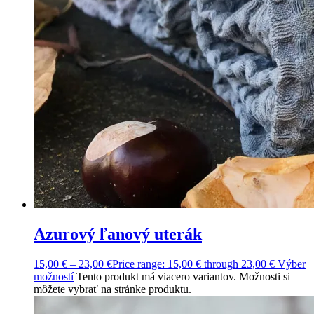
Azurový ľanový uterák
15,00
€
–
23,00
€
Price range: 15,00 € through 23,00 €
Výber
možností
Tento produkt má viacero variantov. Možnosti si
môžete vybrať na stránke produktu.