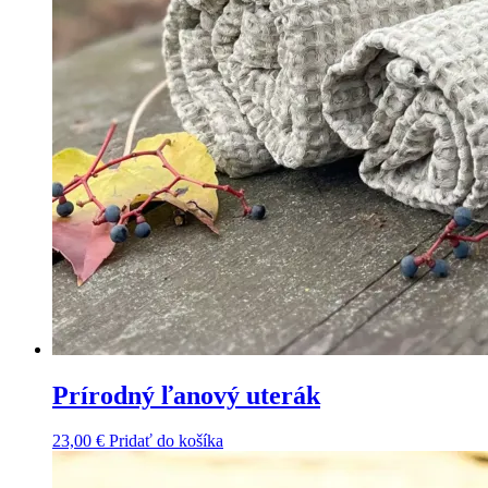
Prírodný ľanový uterák
23,00
€
Pridať do košíka