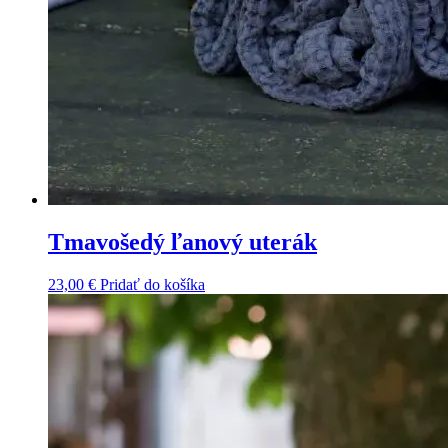
Tmavošedý ľanový uterák
23,00
€
Pridať do košíka