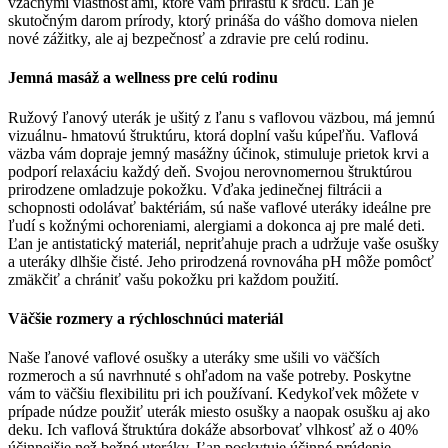
vzácnymi vlastnosťami, ktoré vám prirastú k srdcu. Ľan je
skutočným darom prírody, ktorý prináša do vášho domova nielen
nové zážitky, ale aj bezpečnosť a zdravie pre celú rodinu.
Jemná masáž a wellness pre celú rodinu
Ružový ľanový uterák je ušitý z ľanu s vaflovou väzbou, má jemnú
vizuálnu- hmatovú štruktúru, ktorá doplní vašu kúpeľňu. Vaflová
väzba vám dopraje jemný masážny účinok, stimuluje prietok krvi a
podporí relaxáciu každý deň. Svojou nerovnomernou štruktúrou
prirodzene omladzuje pokožku. Vďaka jedinečnej filtrácii a
schopnosti odolávať baktériám, sú naše vaflové uteráky ideálne pre
ľudí s kožnými ochoreniami, alergiami a dokonca aj pre malé deti.
Ľan je antistatický materiál, nepriťahuje prach a udržuje vaše osušky
a uteráky dlhšie čisté. Jeho prirodzená rovnováha pH môže pomôcť
zmäkčiť a chrániť vašu pokožku pri každom použití.
Väčšie rozmery a rýchloschnúci materiál
Naše ľanové vaflové osušky a uteráky sme ušili vo väčších
rozmeroch a sú navrhnuté s ohľadom na vaše potreby. Poskytne
vám to väčšiu flexibilitu pri ich používaní. Kedykoľvek môžete v
prípade núdze použiť uterák miesto osušky a naopak osušku aj ako
deku. Ich vaflová štruktúra dokáže absorbovať vlhkosť až o 40%
účinnejšie než bežné uteráky. Ľan poskytuje účinné prúdenie