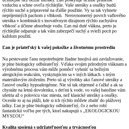
vzduchu a schne oveľa rýchlejšie. Vaše uteráky a osušky budú
rýchlo suché a pripravené na ďalšie použitie. Vy sa tak vyhnete
nepríjemných pachom z vlhkosti. Nerovnomerný povrch vaflového
uteráka v kombinácii s inovatívnym dizajnom rýchlo zachytáva
vlhkosť a účinne absorbuje vodu. Ľan má duté vlákna, preto ju
rýchlejšie odparuje a tak vám zabezpečí suchý a svieži pocit po
každom použití.
Ľan je priateľský k vašej pokožke a životnému prostrediu
Na pestovanie ľanu nepotrebujete žiadne hnojivá ani zavlažovanie,
je plne biologicky odbúrateľný. Vďaka svojim prírodným vláknam a
výrobnému procesu vám môže pomôcť vyhnúť sa bežným
alergickým reakciám, vyskytujúcim sa v iných látkach. s iným
materiálovým zložením. Preto sú aj výrobky ako ľanové uteráky a
ľanové osušky hypoalergénne. Nie sú tak objemné a ťažké a ak sa
chystáte na letnú dovolenku, s deťmi k vode, vo vašej batožine vám
ušetria až o polovicu viac miesta, než klasické uteráky a osušky.
Oceníte to aj na pláži, kde si ich rýchlo môžete zbaliť do plážovej
tašky. Ľan je plne biologicky odbúrateľný, čo z neho robí
fantastickú voľbu pre tých, ktorí nakupujú s ,,EKOLOGICKOU
MYSĽOU“
Kvalita spojená s udržateľnosťou a trvácnosťou