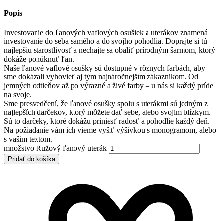
Popis
Investovanie do ľanových vaflových osušiek a uterákov znamená
investovanie do seba samého a do svojho pohodlia. Doprajte si tú
najlepšiu starostlivosť a nechajte sa obaliť prírodným šarmom, ktorý
dokáže ponúknuť ľan.
Naše ľanové vaflové osušky sú dostupné v rôznych farbách, aby
sme dokázali vyhovieť aj tým najnáročnejším zákazníkom. Od
jemných odtieňov až po výrazné a živé farby – u nás si každý príde
na svoje.
Sme presvedčení, že ľanové osušky spolu s uterákmi sú jedným z
najlepších darčekov, ktorý môžete dať sebe, alebo svojim blízkym.
Sú to darčeky, ktoré dokážu priniesť radosť a pohodlie každý deň.
Na požiadanie vám ich vieme vyšiť výšivkou s monogramom, alebo
s vašim textom.
množstvo Ružový ľanový uterák
Pridať do košíka