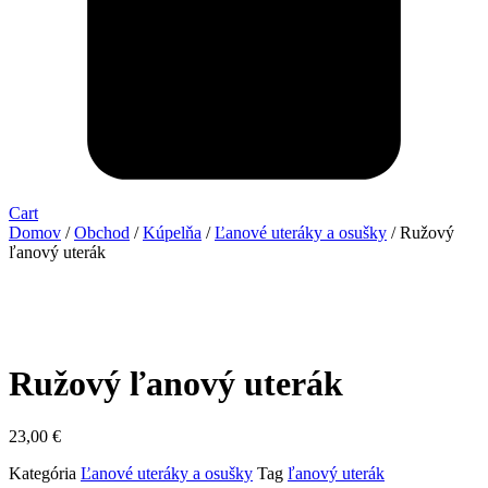
Cart
Domov
/
Obchod
/
Kúpelňa
/
Ľanové uteráky a osušky
/ Ružový
ľanový uterák
Ružový ľanový uterák
23,00
€
Kategória
Ľanové uteráky a osušky
Tag
ľanový uterák