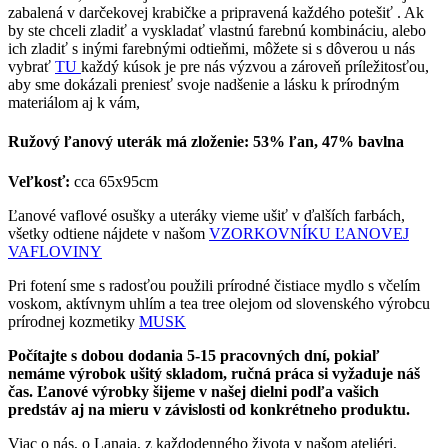
zabalená v darčekovej krabičke a pripravená každého potešiť . Ak
by ste chceli zladiť a vyskladať vlastnú farebnú kombináciu, alebo
ich zladiť s inými farebnými odtieňmi, môžete si s dôverou u nás
vybrať
TU
každý kúsok je pre nás výzvou a zároveň príležitosťou,
aby sme dokázali preniesť svoje nadšenie a lásku k prírodným
materiálom aj k vám,
Ružový ľanový uterák má zloženie: 53% ľan, 47% bavlna
Veľkosť:
cca 65x95cm
Ľanové vaflové osušky a uteráky vieme ušiť v ďalších farbách,
všetky odtiene nájdete v našom
VZORKOVNÍKU ĽANOVEJ
VAFLOVINY
Pri fotení sme s radosťou použili prírodné čistiace mydlo s včelím
voskom, aktívnym uhlím a tea tree olejom od slovenského výrobcu
prírodnej kozmetiky
MUSK
Počítajte s dobou dodania 5-15 pracovných dní, pokiaľ
nemáme výrobok ušitý skladom, ručná práca si vyžaduje náš
čas. Ľanové výrobky šijeme v našej dielni podľa vašich
predstáv aj na mieru v závislosti od konkrétneho produktu.
Viac o nás, o Lanaja, z každodenného života v našom ateliéri,