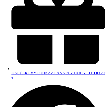
DARČEKOVÝ POUKAZ LANAJA V HODNOTE OD 20
€