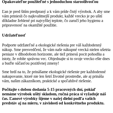
Opakovateľne použiteľné s jednoduchou starostlivosťou
Ľan je pred šitím predpraný a k vám príde čistý výrobok. A aby sme
vám priniesli čo najkvalitnejší produkt, každé vrecko je po ušití
dôkladne žehlené pri najvyššej teplote, čo zaručí jeho hygienu a
pripravenosť na okamžité použitie.
Udržateľnosť
Podporte udržateľné a ekologické riešenia pre váš každodenný
nákup. Sme presvedčení, že vám naše nákupné vrecká nielen ušetria
peniaze v dlhodobom horizonte, ale tiež prinesú pocit pohodlia a
istoty, že robíte správnu vec. Objednajte si to svoje vrecko ešte dnes
a buďte súčasťou pozitívnej zmeny!
Sme hrdí na to, že prinášame ekologické riešenie pre každodenné
nakupovanie, ktoré nie len šetrí životné prostredie, ale aj prináša
vám, našim zákazníkom, praktické a spoľahlivé riešenie.
Počítajte s dobou dodania 5-15 pracovných dní, pokiaľ
nemáme výrobok ušitý skladom, ručná práca si vyžaduje náš
čas. Ľanové výrobky šijeme v našej dielni podľa vašich
predstáv aj na mieru, v závislosti od konkrétneho produktu.