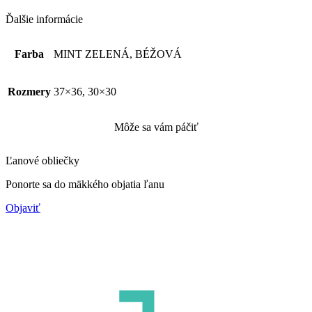
Ďalšie informácie
Farba
MINT ZELENÁ, BÉŽOVÁ
Rozmery
37×36, 30×30
Môže sa vám páčiť
Ľanové obliečky
Ponorte sa do mäkkého objatia ľanu
Objaviť