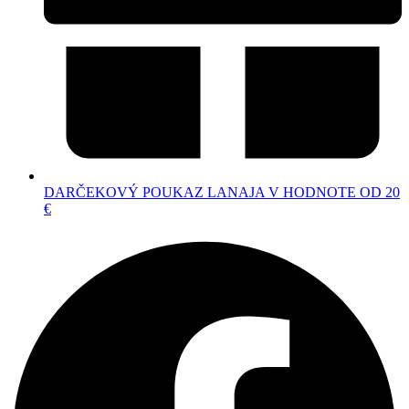
DARČEKOVÝ POUKAZ LANAJA V HODNOTE OD 20
€