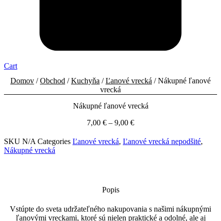
Cart
Domov
/
Obchod
/
Kuchyňa
/
Ľanové vrecká
/ Nákupné ľanové
vrecká
Nákupné ľanové vrecká
Price
7,00
€
–
9,00
€
range:
7,00 €
SKU
N/A
Categories
Ľanové vrecká
,
Ľanové vrecká nepodšité
,
through
Nákupné vrecká
9,00 €
Popis
Vstúpte do sveta udržateľného nakupovania s našimi nákupnými
ľanovými vreckami, ktoré sú nielen praktické a odolné, ale aj