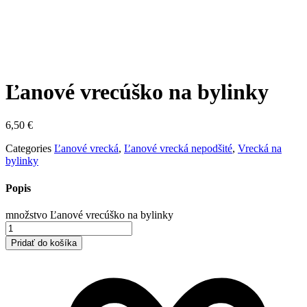
Ľanové vrecúško na bylinky
6,50
€
Categories
Ľanové vrecká
,
Ľanové vrecká nepodšité
,
Vrecká na
bylinky
Popis
množstvo Ľanové vrecúško na bylinky
Pridať do košíka