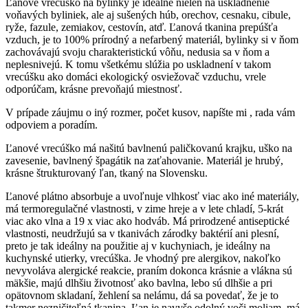
Ľanové vrecúško na bylinky je ideálne nielen na uskladnenie
voňavých byliniek, ale aj sušených húb, orechov, cesnaku, cibule,
ryže, fazule, zemiakov, cestovín, atď. Ľanová tkanina prepúšťa
vzduch, je to 100% prírodný a nefarbený materiál, bylinky si v ňom
zachovávajú svoju charakteristickú vôňu, nedusia sa v ňom a
neplesnivejú. K tomu všetkému slúžia po uskladnení v takom
vrecúšku ako domáci ekologický osviežovač vzduchu, vrele
odporúčam, krásne prevoňajú miestnosť.
V prípade záujmu o iný rozmer, počet kusov, napíšte mi , rada vám
odpoviem a poradím.
Ľanové vrecúško má našitú bavlnenú paličkovanú krajku, uško na
zavesenie, bavlnený špagátik na zaťahovanie. Materiál je hrubý,
krásne štrukturovaný ľan, tkaný na Slovensku.
Ľanové plátno absorbuje a uvoľnuje vlhkosť viac ako iné materiály,
má termoregulačné vlastnosti, v zime hreje a v lete chladí, 5-krát
viac ako vlna a 19 x viac ako hodváb. Má prirodzené antiseptické
vlastnosti, neudržujú sa v tkanivách zárodky baktérií ani plesní,
preto je tak ideálny na použitie aj v kuchyniach, je ideálny na
kuchynské utierky, vrecúška. Je vhodný pre alergikov, nakoľko
nevyvoláva alergické reakcie, praním dokonca krásnie a vlákna sú
mäkšie,
majú dlhšiu životnosť ako bavlna, lebo sú dlhšie a pri
opätovnom skladaní, žehlení sa nelámu, dá sa povedať, že je to
takmer nezničiteľná tkanina. Ľan je navyše odolný voči moliam, má