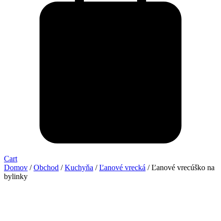
Cart
Domov
/
Obchod
/
Kuchyňa
/
Ľanové vrecká
/ Ľanové vrecúško na
bylinky