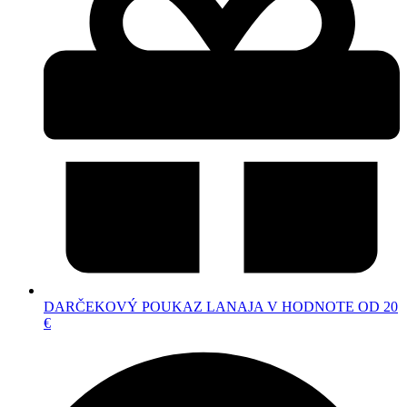
DARČEKOVÝ POUKAZ LANAJA V HODNOTE OD 20
€