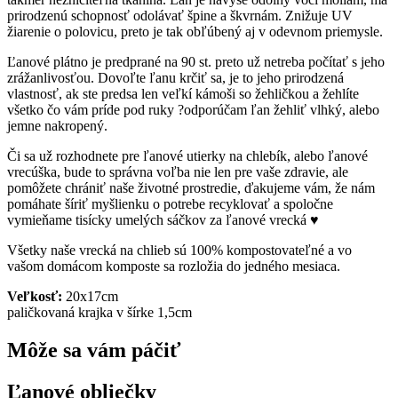
prirodzenú schopnosť odolávať špine a škvrnám. Znižuje UV
žiarenie o polovicu, preto je tak obľúbený aj v odevnom priemysle.
Ľanové plátno je predprané na 90 st. preto už netreba počítať s jeho
zrážanlivosťou. Dovoľte ľanu krčiť sa, je to jeho prirodzená
vlastnosť, ak ste predsa len veľkí kámoši so žehličkou a žehlíte
všetko čo vám príde pod ruky ?odporúčam ľan žehliť vlhký, alebo
jemne nakropený.
Či sa už rozhodnete pre ľanové utierky na chlebík, alebo ľanové
vrecúška, bude to správna voľba nie len pre vaše zdravie, ale
pomôžete chrániť naše životné prostredie, ďakujeme vám, že nám
pomáhate šíriť myšlienku o potrebe recyklovať a spoločne
vymieňame tisícky umelých sáčkov za ľanové vrecká ♥
Všetky naše vrecká na chlieb sú 100% kompostovateľné a vo
vašom domácom komposte sa rozložia do jedného mesiaca.
Veľkosť:
20x17cm
paličkovaná krajka v šírke 1,5cm
Môže sa vám páčiť
Ľanové obliečky