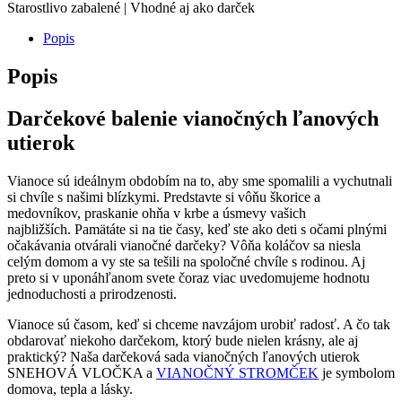
Starostlivo zabalené | Vhodné aj ako darček
Popis
Popis
Darčekové balenie vianočných ľanových
utierok
Vianoce sú ideálnym obdobím na to, aby sme spomalili a vychutnali
si chvíle s našimi blízkymi. Predstavte si vôňu škorice a
medovníkov, praskanie ohňa v krbe a úsmevy vašich
najbližších. Pamätáte si na tie časy, keď ste ako deti s očami plnými
očakávania otvárali vianočné darčeky? Vôňa koláčov sa niesla
celým domom a vy ste sa tešili na spoločné chvíle s rodinou. Aj
preto si v uponáhľanom svete čoraz viac uvedomujeme hodnotu
jednoduchosti a prirodzenosti.
Vianoce sú časom, keď si chceme navzájom urobiť radosť. A čo tak
obdarovať niekoho darčekom, ktorý bude nielen krásny, ale aj
praktický? Naša darčeková sada vianočných ľanových utierok
SNEHOVÁ VLOČKA a
VIANOČNÝ STROMČEK
je symbolom
domova, tepla a lásky.