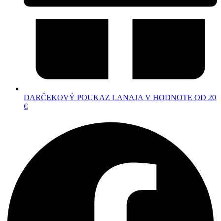
DARČEKOVÝ POUKAZ LANAJA V HODNOTE OD 20
€