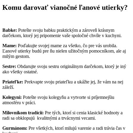
Komu darovať vianočné ľanové utierky?
Babke:
Potešte svoju babku praktickým a zároveň krásnym
darčekom, ktorý jej pripomenie vaše spoločné chvíle v kuchyni.
Mame:
Poďakujte svojej mame za všetko, čo pre vás urobila.
Ľanové utierky budú pre ňu nielen užitočným pomocníkom, ale aj
milým gestom.
Sestre:
Obdarujte svoju sestru originálnym darčekom, ktorý je iný
ako všetky ostatné.
Priateľke:
Prekvapte svoju priateľku a ukážte jej, že vám na nej
záleží.
Kolegyni:
Potešte svoju kolegyňu a vytvorte si príjemnejšiu
atmosféru v práci.
Milovníkom tradícií:
Pre tých, ktorí si cenia klasické hodnoty a
radi sa obklopujú kvalitnými a trvácnymi vecami.
Gurmánom:
Pre všetkých, ktorí milujú varenie a radi trávia čas v