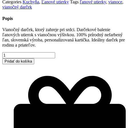
Categories
Kuchyňa
,
Ľanové utierky
Tags
ľanové utierky
,
vianoce
,
vianočný darček
Popis
Vianočný darček, ktorý zahreje pri srdci. Darčekové balenie
ľanových utierok s vianočnou výšivkou. 100% prírodný nefarbený
ľan, slovenská výroba, personalizovaná kartička. Ideálny darček pre
rodinu a priateľov.
množstvo
Vianočné
Pridať do košíka
ľanové
utierky
SNEHOVÁ
VLOČKA