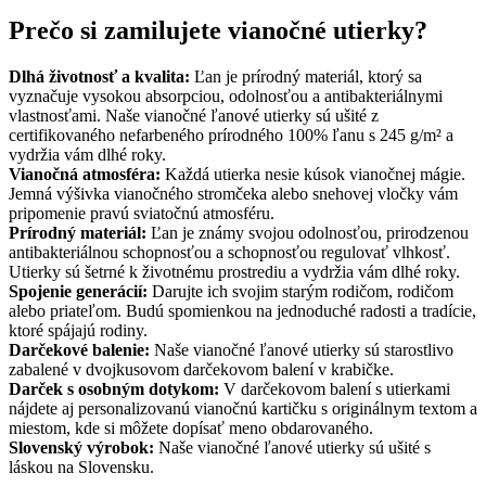
Prečo si zamilujete vianočné utierky?
Dlhá životnosť
a kvalita:
Ľan je prírodný materiál, ktorý sa
vyznačuje vysokou absorpciou, odolnosťou a antibakteriálnymi
vlastnosťami. Naše vianočné ľanové utierky sú ušité z
certifikovaného nefarbeného prírodného 100% ľanu s 245 g/m² a
vydržia vám dlhé roky.
Vianočná atmosféra:
Každá utierka nesie kúsok vianočnej mágie.
Jemná výšivka vianočného stromčeka alebo snehovej vločky vám
pripomenie pravú sviatočnú atmosféru.
Prírodný materiál:
Ľan je známy svojou odolnosťou, prirodzenou
antibakteriálnou schopnosťou a schopnosťou regulovať vlhkosť.
Utierky sú šetrné k životnému prostrediu a vydržia vám dlhé roky.
Spojenie generácií:
Darujte ich svojim starým rodičom, rodičom
alebo priateľom. Budú spomienkou na jednoduché radosti a tradície,
ktoré spájajú rodiny.
Darčekové balenie:
Naše vianočné ľanové utierky sú starostlivo
zabalené v dvojkusovom darčekovom balení v krabičke.
Darček s osobným dotykom:
V darčekovom balení s utierkami
nájdete aj personalizovanú vianočnú kartičku s originálnym textom a
miestom, kde si môžete dopísať meno obdarovaného.
Slovenský výrobok:
Naše vianočné ľanové utierky sú ušité s
láskou na Slovensku.