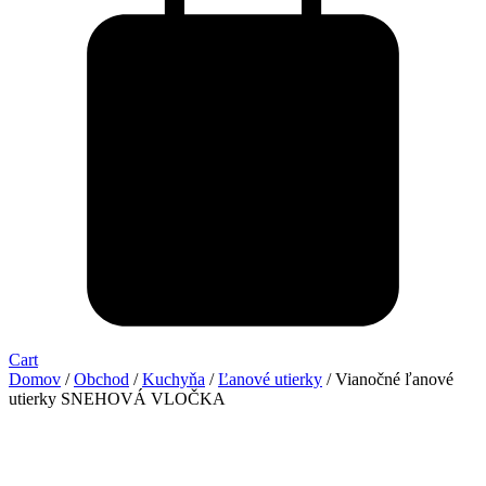
Cart
Domov
/
Obchod
/
Kuchyňa
/
Ľanové utierky
/ Vianočné ľanové
utierky SNEHOVÁ VLOČKA