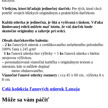
kuchyni.
Všetkým, ktorí hľadajú jedinečný darček:
Pre tých, ktorí chcú
potešiť svojich blízkych originálnym a praktickým darčekom.
Každá utierka je jedinečná, je šitá a vyšivaná s láskou. Vďaka
limitovanej edícii môžete mať istotu, že váš darček bude
skutočne originálny a zahreje pri srdci.
Obsah darčekového balenia:
–
2 ks
ľanových utierok z certifikovaného nefarbeného prírodného
100% ľanu s 245 g/m²
1 ks
ľanová utierka bez výšivky + 1
ks
ľanová utierka s bielou
strojovou výšivkou.
–
personalizovaná vianočná kartička s originálnym textom a
miestom, kde si môžete dopísať
meno obdarovaného.
Vianočné ľanové utierky rozmery :
cca 45 x 69 cm , výšivka 8 x
8 cm.
Celá kolekcia ľanových utierok Lanaja
Môže sa vám páčiť