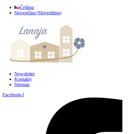
Přejít
Čeština
k
Slovenčina
(
Slovenština
)
obsahu
Newsletter
Kontakty
Sitemap
Facebook-f