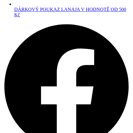
DÁRKOVÝ POUKAZ LANAJA V HODNOTĚ OD 500
Kč