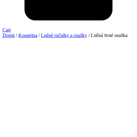
Cart
Domů
/
Koupelna
/
Lněné ručníky a osušky
/ Lněná froté osuška