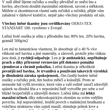
V naší dílně šijeme ručníky a osušky převážně ze směsi lnu a
bavlny, abychom dosáhli maximální odolnosti, savosti a měkkosti.
Můžete si zkombinovat vlastní sadu ručníků a ručníků, přijde vám
zabalená v dárkové krabičce, stejně jako všechny produkty od nás.
Všechny lněné tkaniny jsou certifikovány
OEKO-TEX
STANDART 100. vyrobeno v Evropě.
Lněná froté osuška je ušita z přírodního lnu: 80% len, 20% bavlna,
gramáž 500g/m2
Len má tu fantastickou vlastnost, že absorbuje až o 40 % více
vlhkosti než bavlna a jiné materiály, a zároveň, protože jeho vlákna
jsou dutá, ji
rychleji odpařuje
. Len je
je antistatický, nepřitahuje
prach a díky přirozené rovnováze pH dokonce pomáhá
zjemňovat a chránit pokožku.
Lněná tkanina je několikrát
pevnější než bavlna
,
Je trvanlivá a používání takových výrobků
je dlouholetá záruka spokojenosti.
, čím častěji budete lněné
osušky a ručníky prát, tím budou měkčí a krásnější. Proto se
nemusíte bát vyšší investice, která vám a vaší rodině zaručí zdravější
spánek na dlouhá léta a v neposlední řadě vytvoříte pro sebe a své
blízké bezpečnější a zdravější domov. Lněná látka má
lehký
masážní účinek
díky mikroskopickým zlomům na svém vnějším
povrchu. Její nepravidelný, hrubší povrch s malinkými hrudkami a
vrásčitou strukturou vám zajistí masáž, stimuluje průtok krve a