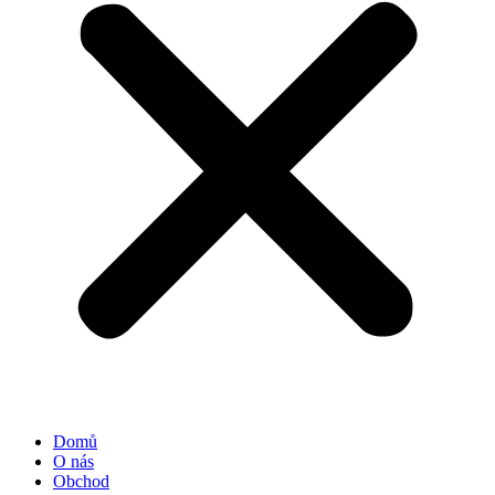
Domů
O nás
Obchod