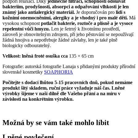
podpoří relaxaci. Díky
jedinečné filtraci, schopnosti odolávat
bakteriím, prodyšnosti, absorpci a odpařování vlhkosti je len
známý jako antialergický materiál.
Je doporučován pro
lidi s
kožními onemocněními, alergiky a je vhodný i pro malé děti.
Má
vysokou schopnost
potlačit bakterie, roztoče a plísně a je vysoce
repelentní vůči hmyzu.
Len je šetrný k životnímu prostředí,
zároveň je obnovitelným zdrojem, při jeho pěstování se nepoužívají
žádná hnojiva a nepotřebuje žádné závlahy, len je také plně
biologicky odbouratelný.
Velikost: lněná froté osuška cca
135 × 65 cm
Fotografie: autorská fotografie Lanaja s přidanými produkty přírodní
slovenské kosmetiky
SOAPHORIA
Počítejte s dodací lhůtou 5-15 pracovních dnů, pokud nemáme
produkt šitý skladem, ruční práce vyžaduje náš čas. Lněné
výrobky šijeme v naší dílně dle Vašeho přání a na míru v
závislosti na konkrétním výrobku.
Možná by se vám také mohlo líbit
Lněné povlečení