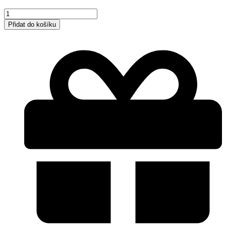
Lněná
froté
Přidat do košíku
osuška
množství