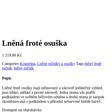
Lněná froté osuška
1 219,00
Kč
Categories
Koupelna
,
Lněné ručníky a osušky
Tags
lněný froté
ručník
,
lněný ručník
Popis
Lněné froté osušky mají rafinovaný a zároveň jedinečný vzhled,
jsou lehké, měkké a pevné zároveň. Jedna strana vás potěší
podkladem ve světlém béžovém odstínu a druhá strana je naopak
zkombinovaná s podkladem v přírodní nebarvené hnědé barvě.
Dostupné na objednávku