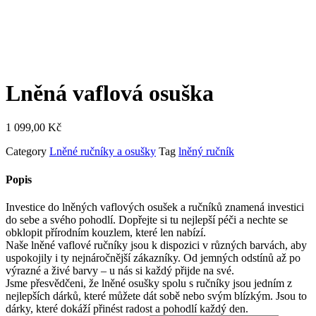
Lněná vaflová osuška
1 099,00
Kč
Category
Lněné ručníky a osušky
Tag
lněný ručník
Popis
Investice do lněných vaflových osušek a ručníků znamená investici
do sebe a svého pohodlí. Dopřejte si tu nejlepší péči a nechte se
obklopit přírodním kouzlem, které len nabízí.
Naše lněné vaflové ručníky jsou k dispozici v různých barvách, aby
uspokojily i ty nejnáročnější zákazníky. Od jemných odstínů až po
výrazné a živé barvy – u nás si každý přijde na své.
Jsme přesvědčeni, že lněné osušky spolu s ručníky jsou jedním z
nejlepších dárků, které můžete dát sobě nebo svým blízkým. Jsou to
dárky, které dokáží přinést radost a pohodlí každý den.