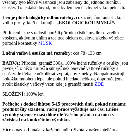
všechny tyto léčivé vlastnosti jsou zabaleny do jednoho ručníku,
osušky. To je další důvod, proč by len neměl chybět v koupelnách.
Len je plně biologicky odbouratelný,
což z něj činí fantastickou
volbu pro ty, kteří nakupují s
„EKOLOGICKOU MYSLÍ“.
Při focení jsme s radostí použili přírodní čistící mýdlo se včelím
voskem, aktivním uhlím a tea tree olejem od slovenského výrobce
přírodní kosmetiky
MUSK
Lněná vaflová osuška má rozměry:
cca 78×133 cm
BARVA:
Přírodní, gramáž 330g, 100% lněné ručníky a osušky jsou
pevnější, o něco hrubší a silnější než barevné vaflové ručníky a
osušky. Je třeba je několikrát vyprat, aby změkly. Naopak masírují
pokožku mnohem lépe, ale pokud hledáte hebkost, doporučujeme
zvolit klasický vaflový vzor, kde je gramáž menší
ZDE
SLOŽENÍ:
100% len
Počítejte s dodací lhůtou 5-15 pracovních dnů, pokud nemáme
produkt šitý skladem, ruční práce vyžaduje náš čas. Lněné
výrobky šijeme v naší dílně dle Vašeho přání a na míru v
závislosti na konkrétním výrobku.
Více o nás, o Lanaja, z každodenního života v našem ateliéru a