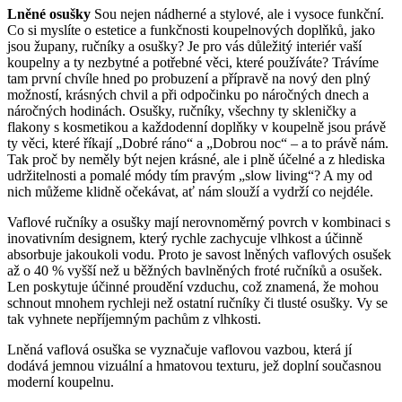
Lněné osušky
Sou nejen nádherné a stylové, ale i vysoce funkční.
Co si myslíte o estetice a funkčnosti koupelnových doplňků, jako
jsou župany, ručníky a osušky? Je pro vás důležitý interiér vaší
koupelny a ty nezbytné a potřebné věci, které používáte? Trávíme
tam první chvíle hned po probuzení a přípravě na nový den plný
možností, krásných chvil a při odpočinku po náročných dnech a
náročných hodinách. Osušky, ručníky, všechny ty skleničky a
flakony s kosmetikou a každodenní doplňky v koupelně jsou právě
ty věci, které říkají „Dobré ráno“ a „Dobrou noc“ – a to právě nám.
Tak proč by neměly být nejen krásné, ale i plně účelné a z hlediska
udržitelnosti a pomalé módy tím pravým „slow living“? A my od
nich můžeme klidně očekávat, ať nám slouží a vydrží co nejdéle.
Vaflové ručníky a osušky mají nerovnoměrný povrch v kombinaci s
inovativním designem, který rychle zachycuje vlhkost a účinně
absorbuje jakoukoli vodu. Proto je savost lněných vaflových osušek
až o 40 % vyšší než u běžných bavlněných froté ručníků a osušek.
Len poskytuje účinné proudění vzduchu, což znamená, že mohou
schnout mnohem rychleji než ostatní ručníky či tlusté osušky. Vy se
tak vyhnete nepříjemným pachům z vlhkosti.
Lněná vaflová osuška se vyznačuje vaflovou vazbou, která jí
dodává jemnou vizuální a hmatovou texturu, jež doplní současnou
moderní koupelnu.