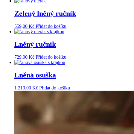
Zelený lněný ručník
559,00
Kč
Přidat do košíku
Lněný ručník
729,00
Kč
Přidat do košíku
Lněná osuška
1 219,00
Kč
Přidat do košíku