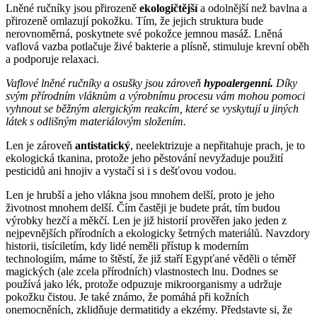
Lněné ručníky jsou přirozeně
ekologičtější
a odolnější než bavlna a
přirozeně omlazují pokožku. Tím, že jejich struktura bude
nerovnoměrná, poskytnete své pokožce jemnou masáž. Lněná
vaflová vazba potlačuje živé bakterie a plísně, stimuluje krevní oběh
a podporuje relaxaci.
Vaflové lněné ručníky a osušky jsou zároveň
hypoalergenní.
Díky
svým přírodním vláknům a výrobnímu procesu vám mohou pomoci
vyhnout se běžným alergickým reakcím, které se vyskytují u jiných
látek s odlišným materiálovým složením.
Len je zároveň
antistatický
, neelektrizuje a nepřitahuje prach, je to
ekologická tkanina, protože jeho pěstování nevyžaduje použití
pesticidů ani hnojiv a vystačí si i s dešťovou vodou.
Len je hrubší a jeho vlákna jsou mnohem delší, proto je jeho
životnost mnohem delší. Čím častěji je budete prát, tím budou
výrobky hezčí a měkčí. Len je již historií prověřen jako jeden z
nejpevnějších přírodních a ekologicky šetrných materiálů. Navzdory
historii, tisíciletím, kdy lidé neměli přístup k moderním
technologiím, máme to štěstí, že již staří Egypťané věděli o téměř
magických (ale zcela přírodních) vlastnostech lnu. Dodnes se
používá jako lék, protože odpuzuje mikroorganismy a udržuje
pokožku čistou. Je také známo, že pomáhá při kožních
onemocněních, zklidňuje dermatitidy a ekzémy. Představte si, že