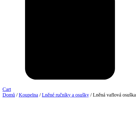
Cart
Domů
/
Koupelna
/
Lněné ručníky a osušky
/ Lněná vaflová osuška