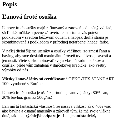
Popis
Ľanová froté osuška
Ľanové froté osušky majú rafinovaný a zároveň jedinečný vzhľad,
sú ľahké, mäkké a pevné zároveň. Jedna strana vás poteší s
podkladom v svetlom béžovom odtieni a naopak druhá strana je
skombinovaná s podkladom v prírodnej nefarbenej hnedej farbe.
V našej dielni šijeme uteráky a osušky väčšinou zo zmesi ľanu a
bavlny, aby sme dosiahli maximálnu úroveň trvanlivosti, savosti a
jemnosti. Viete si skombinovať svoju vlastnú sadu uterákov a
osušiek, príde vám zabalená v darčekovej krabičke, ako všetky
výrobky od nás.
Všetky ľanové látky sú certifikované
OEKO-TEX STANDART
100. vyrobené v Európe.
Ľanová froté osuška je ušitá z prírodnej ľanovej látky: 80% ľan,
20% bavlna, gramáž 500g/m2
Ľan má tú fantastickú vlastnosť, že nasáva vlhkosť až o 40% viac
ako bavlna a ostatné materiály a zároveň tým, že má svoje vlákna
duté, tak ju aj
rýchlejšie odparuje
. Ľan je
antistatický,