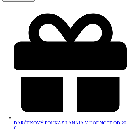
DARČEKOVÝ POUKAZ LANAJA V HODNOTE OD 20
€