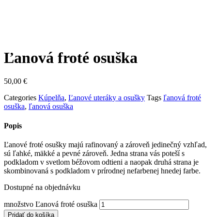
Ľanová froté osuška
50,00
€
Categories
Kúpelňa
,
Ľanové uteráky a osušky
Tags
ľanová froté
osuška
,
ľanová osuška
Popis
Ľanové froté osušky majú rafinovaný a zároveň jedinečný vzhľad,
sú ľahké, mäkké a pevné zároveň. Jedna strana vás poteší s
podkladom v svetlom béžovom odtieni a naopak druhá strana je
skombinovaná s podkladom v prírodnej nefarbenej hnedej farbe.
Dostupné na objednávku
množstvo Ľanová froté osuška
Pridať do košíka