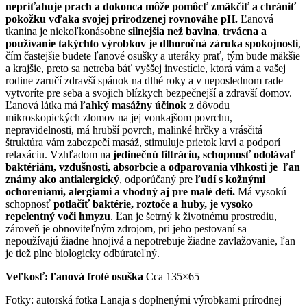
nepriťahuje prach a dokonca môže pomôcť zmäkčiť a chrániť
pokožku vďaka svojej prirodzenej rovnováhe pH.
Ľanová
tkanina je niekoľkonásobne
silnejšia než bavlna
,
trvácna a
používanie takýchto výrobkov je dlhoročná záruka spokojnosti
,
čím častejšie budete ľanové osušky a uteráky prať, tým bude mäkšie
a krajšie, preto sa netreba báť vyššej investície, ktorá vám a vašej
rodine zaručí zdravší spánok na dlhé roky a v neposlednom rade
vytvoríte pre seba a svojich blízkych bezpečnejší a zdravší domov.
Ľanová látka má
ľahký masážny účinok
z dôvodu
mikroskopických zlomov na jej vonkajšom povrchu,
nepravidelnosti, má hrubší povrch, malinké hrčky a vrásčitá
štruktúra vám zabezpečí masáž, stimuluje prietok krvi a podporí
relaxáciu. Vzhľadom na
jedinečnú filtráciu, schopnosť odolávať
baktériám, vzdušnosti, absorbcie a odparovania vlhkosti je ľan
známy ako antialergický
, odporúčaný pre
ľudí s kožnými
ochoreniami, alergiami a vhodný aj pre malé deti.
Má vysokú
schopnosť
potlačiť baktérie, roztoče a huby, je vysoko
repelentný voči hmyzu
. Ľan je šetrný k životnému prostrediu,
zároveň je obnoviteľným zdrojom, pri jeho pestovaní sa
nepoužívajú žiadne hnojivá a nepotrebuje žiadne zavlažovanie, ľan
je tiež plne biologicky odbúrateľný.
Veľkosť: ľanová froté osuška
Cca 135×65
Fotky: autorská fotka Lanaja s doplnenými výrobkami prírodnej