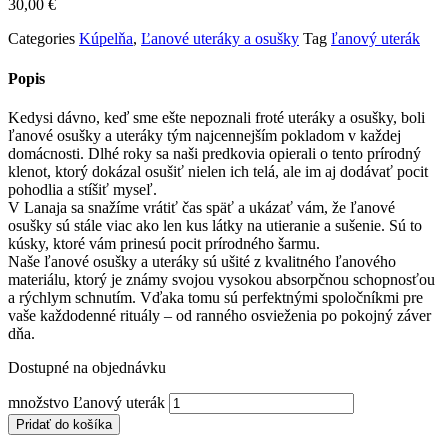
30,00
€
Categories
Kúpelňa
,
Ľanové uteráky a osušky
Tag
ľanový uterák
Popis
Kedysi dávno, keď sme ešte nepoznali froté uteráky a osušky, boli
ľanové osušky a uteráky tým najcennejším pokladom v každej
domácnosti. Dlhé roky sa naši predkovia opierali o tento prírodný
klenot, ktorý dokázal osušiť nielen ich telá, ale im aj dodávať pocit
pohodlia a stíšiť myseľ.
V Lanaja sa snažíme vrátiť čas späť a ukázať vám, že ľanové
osušky sú stále viac ako len kus látky na utieranie a sušenie. Sú to
kúsky, ktoré vám prinesú pocit prírodného šarmu.
Naše ľanové osušky a uteráky sú ušité z kvalitného ľanového
materiálu, ktorý je známy svojou vysokou absorpčnou schopnosťou
a rýchlym schnutím. Vďaka tomu sú perfektnými spoločníkmi pre
vaše každodenné rituály – od ranného osvieženia po pokojný záver
dňa.
Dostupné na objednávku
množstvo Ľanový uterák
Pridať do košíka