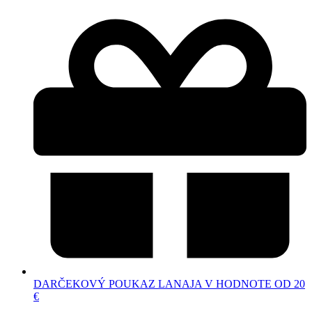
DARČEKOVÝ POUKAZ LANAJA V HODNOTE OD 20
€