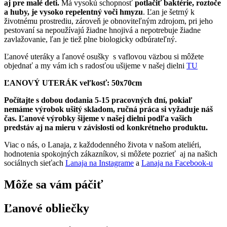
aj pre malé deti.
Má vysokú schopnosť
potlačiť baktérie, roztoče
a huby, je vysoko repelentný voči hmyzu
. Ľan je šetrný k
životnému prostrediu, zároveň je obnoviteľným zdrojom, pri jeho
pestovaní sa nepoužívajú žiadne hnojivá a nepotrebuje žiadne
zavlažovanie, ľan je tiež plne biologicky odbúrateľný.
Ľanové uteráky a ľanové osušky s vaflovou väzbou si môžete
objednať a my vám ich s radosťou ušijeme v našej dielni
TU
ĽANOVÝ UTERÁK veľkosť: 50x70cm
Počítajte s dobou dodania 5-15 pracovných dní, pokiaľ
nemáme výrobok ušitý skladom, ručná práca si vyžaduje náš
čas. Ľanové výrobky šijeme v našej dielni podľa vašich
predstáv aj na mieru v závislosti od konkrétneho produktu.
Viac o nás, o Lanaja, z každodenného života v našom ateliéri,
hodnotenia spokojných zákazníkov, si môžete pozrieť aj na našich
sociálnych sieťach
Lanaja na Instagrame
a
Lanaja na Facebook-u
Môže sa vám páčiť
Ľanové obliečky