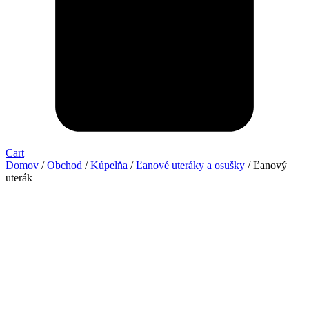
Cart
Domov
/
Obchod
/
Kúpelňa
/
Ľanové uteráky a osušky
/ Ľanový
uterák