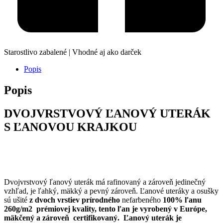
Starostlivo zabalené | Vhodné aj ako darček
Popis
Popis
DVOJVRSTVOVÝ ĽANOVÝ UTERÁK
S ĽANOVOU KRAJKOU
Dvojvrstvový ľanový uterák má rafinovaný a zároveň jedinečný
vzhľad, je ľahký, mäkký a pevný zároveň. Ľanové uteráky a osušky
sú ušité
z dvoch vrstiev prírodného
nefarbeného
100% ľanu
260g/m2 prémiovej kvality, tento ľan je vyrobený v Európe,
mäkčený a zároveň certifikovaný. Ľanový uterák je