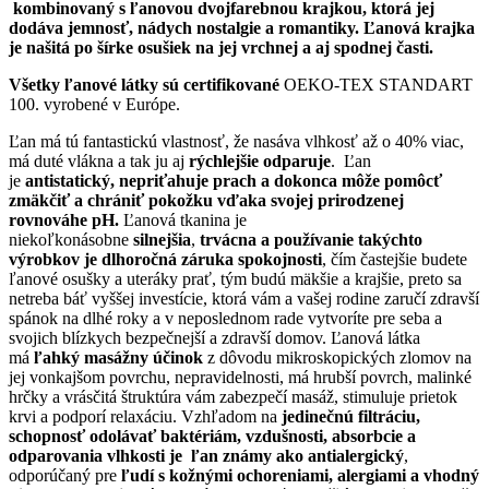
kombinovaný s ľanovou dvojfarebnou krajkou, ktorá jej
dodáva jemnosť, nádych nostalgie a romantiky. Ľanová krajka
je našitá po šírke osušiek na jej vrchnej a aj spodnej časti.
Všetky ľanové látky sú certifikované
OEKO-TEX STANDART
100. vyrobené v Európe.
Ľan má tú fantastickú vlastnosť, že nasáva vlhkosť až o 40% viac,
má duté vlákna a tak ju aj
rýchlejšie odparuje
. Ľan
je
antistatický, nepriťahuje prach a dokonca môže pomôcť
zmäkčiť a chrániť pokožku vďaka svojej prirodzenej
rovnováhe pH.
Ľanová tkanina je
niekoľkonásobne
silnejšia
,
trvácna a používanie takýchto
výrobkov je dlhoročná záruka spokojnosti
, čím častejšie budete
ľanové osušky a uteráky prať, tým budú mäkšie a krajšie, preto sa
netreba báť vyššej investície, ktorá vám a vašej rodine zaručí zdravší
spánok na dlhé roky a v neposlednom rade vytvoríte pre seba a
svojich blízkych bezpečnejší a zdravší domov. Ľanová látka
má
ľahký masážny účinok
z dôvodu mikroskopických zlomov na
jej vonkajšom povrchu, nepravidelnosti, má hrubší povrch, malinké
hrčky a vrásčitá štruktúra vám zabezpečí masáž, stimuluje prietok
krvi a podporí relaxáciu. Vzhľadom na
jedinečnú filtráciu,
schopnosť odolávať baktériám, vzdušnosti, absorbcie a
odparovania vlhkosti je ľan známy ako antialergický
,
odporúčaný pre
ľudí s kožnými ochoreniami, alergiami a vhodný