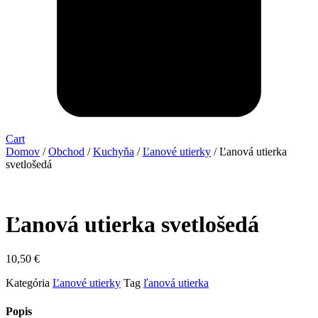
Cart
Domov
/
Obchod
/
Kuchyňa
/
Ľanové utierky
/ Ľanová utierka
svetlošedá
Ľanová utierka svetlošedá
10,50
€
Kategória
Ľanové utierky
Tag
ľanová utierka
Popis