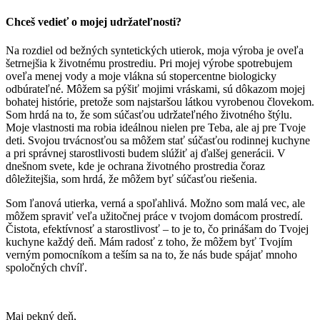
Chceš vedieť o mojej udržateľnosti?
Na rozdiel od bežných syntetických utierok, moja výroba je oveľa
šetrnejšia k životnému prostrediu. Pri mojej výrobe spotrebujem
oveľa menej vody a moje vlákna sú stopercentne biologicky
odbúrateľné. Môžem sa pýšiť mojimi vráskami, sú dôkazom mojej
bohatej histórie, pretože som najstaršou látkou vyrobenou človekom.
Som hrdá na to, že som súčasťou udržateľného životného štýlu.
Moje vlastnosti ma robia ideálnou nielen pre Teba, ale aj pre Tvoje
deti. Svojou trvácnosťou sa môžem stať súčasťou rodinnej kuchyne
a pri správnej starostlivosti budem slúžiť aj ďalšej generácii. V
dnešnom svete, kde je ochrana životného prostredia čoraz
dôležitejšia, som hrdá, že môžem byť súčasťou riešenia.
Som ľanová utierka, verná a spoľahlivá. Možno som malá vec, ale
môžem spraviť veľa užitočnej práce v tvojom domácom prostredí.
Čistota, efektívnosť a starostlivosť – to je to, čo prinášam do Tvojej
kuchyne každý deň. Mám radosť z toho, že môžem byť Tvojím
verným pomocníkom a teším sa na to, že nás bude spájať mnoho
spoločných chvíľ.
Maj pekný deň,