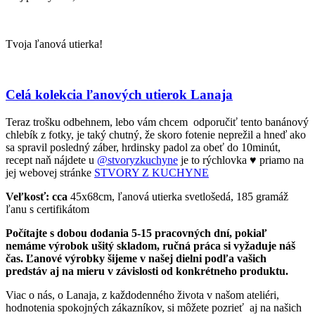
Tvoja ľanová utierka!
Celá kolekcia ľanových utierok Lanaja
Teraz trošku odbehnem, lebo vám chcem odporučiť tento banánový
chlebík z fotky, je taký chutný, že skoro fotenie neprežil a hneď ako
sa spravil posledný záber, hrdinsky padol za obeť do 10minút,
recept naň nájdete u
@stvoryzkuchyne
je to rýchlovka ♥️ priamo na
jej webovej stránke
STVORY Z KUCHYNE
Veľkosť: cca
45x68cm, ľanová utierka svetlošedá, 185 gramáž
ľanu s certifikátom
Počítajte s dobou dodania 5-15 pracovných dní, pokiaľ
nemáme výrobok ušitý skladom, ručná práca si vyžaduje náš
čas. Ľanové výrobky šijeme v našej dielni podľa vašich
predstáv aj na mieru v závislosti od konkrétneho produktu.
Viac o nás, o Lanaja, z každodenného života v našom ateliéri,
hodnotenia spokojných zákazníkov, si môžete pozrieť aj na našich