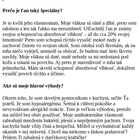
Prečo je ľan taký špeciálny?
Je to kvôli jeho vlastnostiam. Moje vlákna sú silné a dlhé, preto som
odolnou a len tak ľahko ma neroztrhneš. Ušľachtilý ľan je známy
svojou schopnosťou absorbovať vlhkosť – až do cca 20% svojej
hmotnosti! Preto som schopná rýchlo vysušiť mokré riady a
zachovať čistotu vo svojom okolí. Som odolná voči škvrnám, ak na
mňa niečo vyleješ, nemusíš sa obávať, že budem mať tieto škvrny
navždy. Moje vlákna sú duté, malé nehody sa mi nedostanú pod
kožu a ostanú na povrchu. Aj preto je starostlivosť o mňa tak
jednoduchá. Mám skvelú schopnosť absorbovať vlhkosť, dokážem
vysušiť povrch rýchlo a účinne.
Aké sú moje hlavné výhody?
Okrem toho, že som skvelým pomocníkom v kuchyni, určite Ťa
poteší, že som hypoalergénna. Šetrná k citlivej pokožke a
nevyvolávam alergické reakcie. Toto je veľkou výhodou, pretože
ma môžeš bez obáv používať. Moje antibakteriálne vlastnosti
zabraňujú množeniu baktérií, plesní a nepríjemným pachom. Tvoja
kuchyňa bude vždy čistá a bezpečná. Môžeš si vychutnávať každý
okamih v nej strávený. Chceš ma niekomu s láskou podarovať?
Prídem Ti zabalená v darčekovej krabičke!