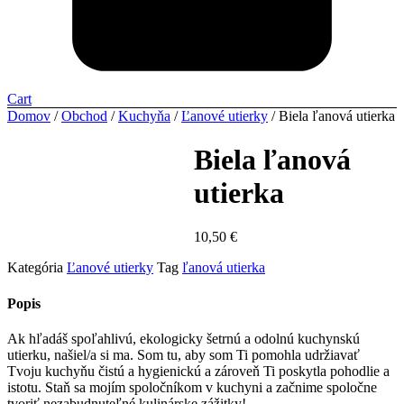
Cart
Domov
/
Obchod
/
Kuchyňa
/
Ľanové utierky
/ Biela ľanová utierka
Biela ľanová
utierka
10,50
€
Kategória
Ľanové utierky
Tag
ľanová utierka
Popis
Ak hľadáš spoľahlivú, ekologicky šetrnú a odolnú kuchynskú
utierku, našiel/a si ma. Som tu, aby som Ti pomohla udržiavať
Tvoju kuchyňu čistú a hygienickú a zároveň Ti poskytla pohodlie a
istotu. Staň sa mojím spoločníkom v kuchyni a začnime spoločne
tvoriť nezabudnuteľné kulinárske zážitky!