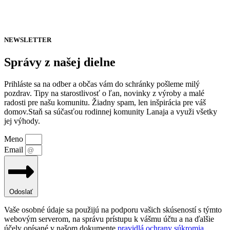
NEWSLETTER
Správy z našej dielne
Prihláste sa na odber a občas vám do schránky pošleme milý
pozdrav. Tipy na starostlivosť o ľan, novinky z výroby a malé
radosti pre našu komunitu. Žiadny spam, len inšpirácia pre váš
domov.Staň sa súčasťou rodinnej komunity Lanaja a využi všetky
jej výhody.
Meno
Email
Odoslať
Vaše osobné údaje sa použijú na podporu vašich skúseností s týmto
webovým serverom, na správu prístupu k vášmu účtu a na ďalšie
účely opísané v našom dokumente
pravidlá ochrany súkromia
.