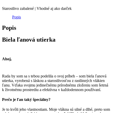
Starostlivo zabalené | Vhodné aj ako darček
Popis
Popis
Biela ľanová utierka
Ahoj,
Rada by som sa s tebou podelila o svoj príbeh – som biela ľanová
utierka, vyrobená s láskou a starostlivosťou z rastlinných vlákien
ľanu. Vďaka svojmu jedinečnému prírodnému zloženiu som šetrná
k životnému prostrediu a efektívna v každodennom používaní.
Prečo je ľan taký špeciálny?
Je to kvôli jeho vlastnostiam. Moje vlákna sú silné a dlhé, preto som