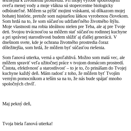
šetrnejšia k životnému prostrediu. Pri mojej výrobe spotrebujem
oveľa menej vody a moje vlákna sú stopercentne biologicky
odbúrateľné. Môžem sa pýšiť mojimi vráskami, sú dôkazom mojej
bohatej histórie, pretože som najstaršou látkou vyrobenou človekom.
Som hrdá na to, že som súčasťou udržateľného životného štýlu.
Moje vlastnosti ma robia ideálnou nielen pre Teba, ale aj pre Tvoje
deti. Svojou trvácnosťou sa môžem stať súčasťou rodinnej kuchyne
a pri správnej starostlivosti budem slúžiť aj ďalšej generácii. V
dnešnom svete, kde je ochrana životného prostredia čoraz
dôležitejšia, som hrdá, že môžem byť súčasťou riešenia.
Som ľanová utierka, verná a spoľahlivá. Možno som malá vec, ale
môžem spraviť veľa užitočnej práce v tvojom domácom prostredí.
Čistota, efektívnosť a starostlivosť – to je to, čo prinášam do Tvojej
kuchyne každý deň. Mám radosť z toho, že môžem byť Tvojím
verným pomocníkom a teším sa na to, že nás bude spájať mnoho
spoločných chvíľ.
Maj pekný deň,
Tvoja biela ľanová utierka!