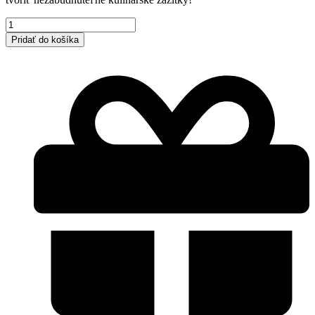
množstvo
Biela
Pridať do košíka
ľanová
utierka