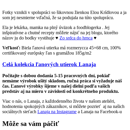
Fotky vznikli v spolupráci so šikovnou žienkou Elou Krídlovou a ja
som jej nesmierne vďačná, že sa podujala na túto spoluprácu.
Ela je lekárka, mamka na plný úväzok a foodblogerka . Jej
inšpiratívne a chutné recepty môžete nájsť na jej blogu, ktorého
názov ju do bodky vystihuje ♥
Zo srdca do hrnca
♥
Veľkosť:
Biela ľanová utierka má rozmerycca 45×68 cm, 100%
certifikovaný európsky ľan s gramážou 185g/m2
Celá kolekcia ľanových utierok Lanaja
Počítajte s dobou dodania 5-15 pracovných dní, pokiaľ
nemáme výrobok ušitý skladom, ručná práca si vyžaduje náš
čas. Ľanové výrobky šijeme v našej dielni podľa vašich
predstáv aj na mieru v závislosti od konkrétneho produktu.
Viac o nás, o Lanaja, z každodenného života v našom ateliéri,
hodnotenia spokojných zákazníkov, si môžete pozrieť aj na našich
sociálnych sieťach
Lanaja na Instagrame
a Lanaja na Facebook-u
Môže sa vám páčiť