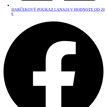
DARČEKOVÝ POUKAZ LANAJA V HODNOTE OD 20
€