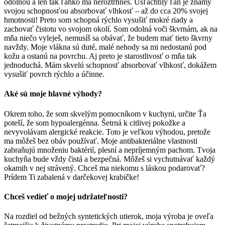
odolnou a len tak ľahko ma neroztrhneš. Ušľachtilý ľan je známy
svojou schopnosťou absorbovať vlhkosť – až do cca 20% svojej
hmotnosti! Preto som schopná rýchlo vysušiť mokré riady a
zachovať čistotu vo svojom okolí. Som odolná voči škvrnám, ak na
mňa niečo vyleješ, nemusíš sa obávať, že budem mať tieto škvrny
navždy. Moje vlákna sú duté, malé nehody sa mi nedostanú pod
kožu a ostanú na povrchu. Aj preto je starostlivosť o mňa tak
jednoduchá. Mám skvelú schopnosť absorbovať vlhkosť, dokážem
vysušiť povrch rýchlo a účinne.
Aké sú moje hlavné výhody?
Okrem toho, že som skvelým pomocníkom v kuchyni, určite Ťa
poteší, že som hypoalergénna. Šetrná k citlivej pokožke a
nevyvolávam alergické reakcie. Toto je veľkou výhodou, pretože
ma môžeš bez obáv používať. Moje antibakteriálne vlastnosti
zabraňujú množeniu baktérií, plesní a nepríjemným pachom. Tvoja
kuchyňa bude vždy čistá a bezpečná. Môžeš si vychutnávať každý
okamih v nej strávený. Chceš ma niekomu s láskou podarovať?
Prídem Ti zabalená v darčekovej krabičke!
Chceš vedieť o mojej udržateľnosti?
Na rozdiel od bežných syntetických utierok, moja výroba je oveľa