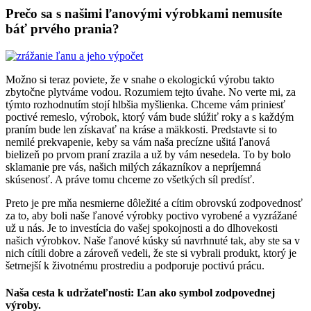
Prečo sa s našimi ľanovými výrobkami nemusíte
báť prvého prania?
Možno si teraz poviete, že v snahe o ekologickú výrobu takto
zbytočne plytváme vodou. Rozumiem tejto úvahe. No verte mi, za
týmto rozhodnutím stojí hlbšia myšlienka. Chceme vám priniesť
poctivé remeslo, výrobok, ktorý vám bude slúžiť roky a s každým
praním bude len získavať na kráse a mäkkosti. Predstavte si to
nemilé prekvapenie, keby sa vám naša precízne ušitá ľanová
bielizeň po prvom praní zrazila a už by vám nesedela. To by bolo
sklamanie pre vás, našich milých zákazníkov a nepríjemná
skúsenosť. A práve tomu chceme zo všetkých síl predísť.
Preto je pre mňa nesmierne dôležité a cítim obrovskú zodpovednosť
za to, aby boli naše ľanové výrobky poctivo vyrobené a vyzrážané
už u nás. Je to investícia do vašej spokojnosti a do dlhovekosti
našich výrobkov. Naše ľanové kúsky sú navrhnuté tak, aby ste sa v
nich cítili dobre a zároveň vedeli, že ste si vybrali produkt, ktorý je
šetrnejší k životnému prostrediu a podporuje poctivú prácu.
Naša cesta k udržateľnosti: Ľan ako symbol zodpovednej
výroby.