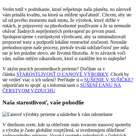
Verím totiž v podnikanie, ktoré rešpektuje našu planétu, no zároveň
vám prináša kvalitu, na ktorú sa môžete spoľahnúť. Chcem, aby ste
už od prvého momentu mali istotu, že výrobok, ktorý držíte v
rukách, je pripravený na plnohodnotné používanie a že sa nemusíte
obávať žiadnych nepríjemných prekvapení po prvom praní.
Spolupracujeme s európskymi výrobcami, aby sa minimalizovali
prepravné trasy a podporili lokálne remeselné zručnosti. Neustále
prehodnocujem naše procesy, pretože trvalá udržateľnosť pre mňa
nie je len prázdne slovo, ale životná filozofia. Je to záväzok voči
vám, našim milým zákazníkom, ktorí si zaslúžite len to najlepšie!
V akým pracích prostriedkoch perieme? Dočítate sa v
ćlánku
STAROSTLIVOSŤ O ĽANOVÉ VÝROBKY
. Chceli by
ste vedieť viac o ich sušení? Prečitajte si o
SUŠENIE V SUŠIČKE?
odporúčam to spojiť aj s informáciami o
SUŠENÍ ĽANU NA
ČERSTVOM VZDUCHU
Naša starostlivosť, vaše pohodlie
V dnešnom svete, kde sa oblečenie stalo tovarom masovej spotreby
a výroba je často globálne rozptýlená, si uvedomujem dôležitosť
zodpovedného prístupu. Vysoká spotreba prírodných a ľudských