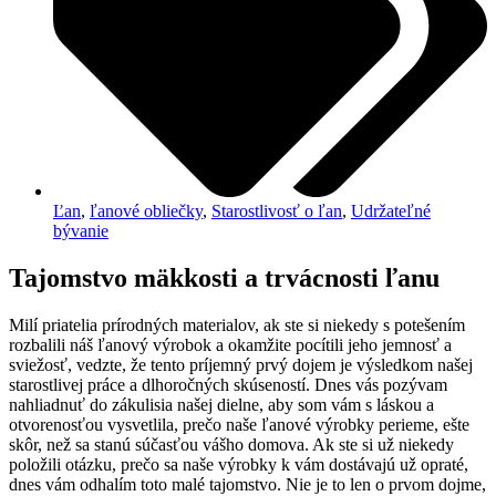
Ľan
,
ľanové obliečky
,
Starostlivosť o ľan
,
Udržateľné
bývanie
Tajomstvo mäkkosti a trvácnosti ľanu
Milí priatelia prírodných materialov, ak ste si niekedy s potešením
rozbalili náš ľanový výrobok a okamžite pocítili jeho jemnosť a
sviežosť, vedzte, že tento príjemný prvý dojem je výsledkom našej
starostlivej práce a dlhoročných skúseností. Dnes vás pozývam
nahliadnuť do zákulisia našej dielne, aby som vám s láskou a
otvorenosťou vysvetlila, prečo naše ľanové výrobky perieme, ešte
skôr, než sa stanú súčasťou vášho domova. Ak ste si už niekedy
položili otázku, prečo sa naše výrobky k vám dostávajú už opraté,
dnes vám odhalím toto malé tajomstvo. Nie je to len o prvom dojme,