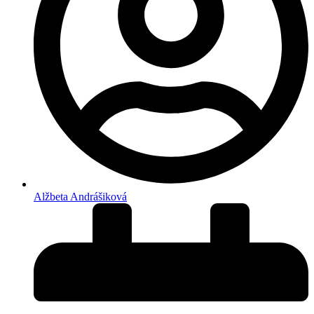
Alžbeta Andrášiková