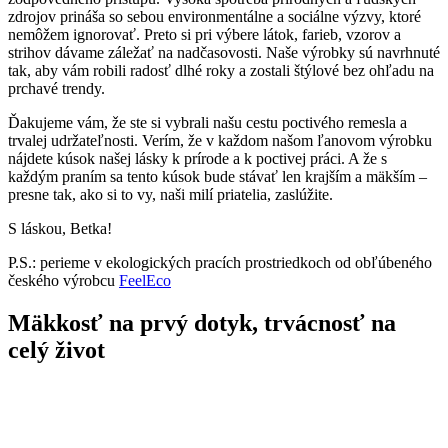
zdrojov prináša so sebou environmentálne a sociálne výzvy, ktoré
nemôžem ignorovať. Preto si pri výbere látok, farieb, vzorov a
strihov dávame záležať na nadčasovosti. Naše výrobky sú navrhnuté
tak, aby vám robili radosť dlhé roky a zostali štýlové bez ohľadu na
prchavé trendy.
Ďakujeme vám, že ste si vybrali našu cestu poctivého remesla a
trvalej udržateľnosti. Verím, že v každom našom ľanovom výrobku
nájdete kúsok našej lásky k prírode a k poctivej práci. A že s
každým praním sa tento kúsok bude stávať len krajším a mäkším –
presne tak, ako si to vy, naši milí priatelia, zaslúžite.
S láskou, Betka!
P.S.: perieme v ekologických pracích prostriedkoch od obľúbeného
českého výrobcu
FeelEco
Mäkkosť na prvý dotyk, trvácnosť na
celý život