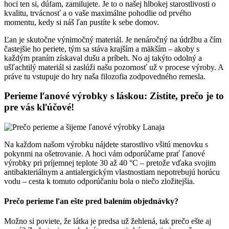
hoci ten si, dúfam, zamilujete. Je to o našej hlbokej starostlivosti o
kvalitu, trvácnosť a o vaše maximálne pohodlie od prvého
momentu, kedy si náš ľan pustíte k sebe domov.
Ľan je skutočne výnimočný materiál. Je nenáročný na údržbu a čím
častejšie ho periete, tým sa stáva krajším a mäkším – akoby s
každým praním získaval dušu a príbeh. No aj takýto odolný a
ušľachtilý materiál si zaslúži našu pozornosť už v procese výroby. A
práve tu vstupuje do hry naša filozofia zodpovedného remesla.
Perieme ľanové výrobky s láskou: Zistite, prečo je to
pre vás kľúčové!
Na každom našom výrobku nájdete starostlivo všitú menovku s
pokynmi na ošetrovanie. A hoci vám odporúčame prať ľanové
výrobky pri príjemnej teplote 30 až 40 °C – pretože vďaka svojim
antibakteriálnym a antialergickým vlastnostiam nepotrebujú horúcu
vodu – cesta k tomuto odporúčaniu bola o niečo zložitejšia.
Prečo perieme ľan ešte pred balením objednávky?
Možno si poviete, že látka je predsa už žehlená, tak prečo ešte aj