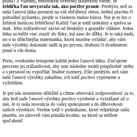
praná? Z vlastnej, mnohokrát overenej skúsenosti vieme, že
žehlička ľan nevyzráža tak, ako poctivé pranie
. Predtým, než sa
naša ľanová látka premení na váš obľúbený obrus, hebkú plachtu či
pohodlné pyžamko, prejde si vlastnou malou kúrou. Nie je to len o
žehlení horúcou žehličkou! Každý ľan je totiž unikátny a správa sa
inak. Jeho zrážanlivosť závisí od štruktúry a gramáže vlákien. Jedna
látka sa môže viac zraziť do šírky, iná zase do dĺžky. Je to taká malá,
no o to dôležitejšia matematika, ktorú musíme ovládať, aby vám
naše výrobky dokonale sadli aj po prvom, druhom či dvadsiatom
praní u vás doma.
Preto, svedomito testujeme každú jednu ľanovú látku. Zisťujeme
percento jej zrážanlivosti, aby sme následne mohli prispôsobiť strihy
a s presnosťou vypočítať finálne rozmery. Ešte predtým, než vám
naše ľanové výrobky zabalíme, ich totiž poctivo vyperieme a
vyžehlíme.
Je pre nás nesmierne dôležité a cítime obrovskú zodpovednosť za to,
aby boli naše ľanové výrobky poctivo vyrobené a vyzrážané už u
nás. Je to naša investícia do vašej spokojnosti a do dlhovekosti
našich výrobkov. Veríme totiž v podnikanie, ktoré rešpektuje našu
planétu, no zároveň vám prináša kvalitu, na ktorú sa môžete
spoľahnúť.