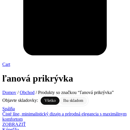
Cart
ľanová prikrývka
Domov
/
Obchod
/ Produkty so značkou “ľanová prikrývka”
Objavte skladovky:
Všetko
Iba skladom
Spálňa
Čisté líne, minimalistický dizajn a prírodná elegancia s maximálnym
komfortom
ZOBRAZIŤ
Kúpeľňa