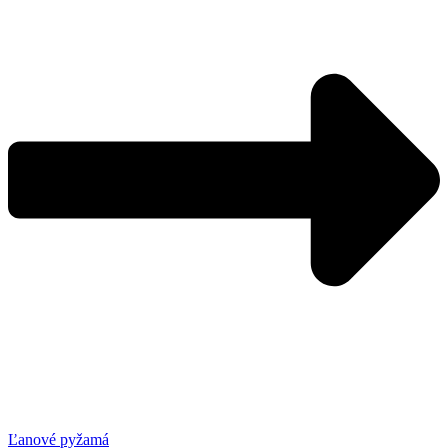
Ľanové pyžamá