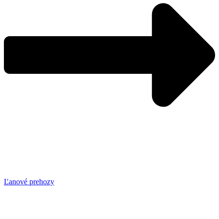
Ľanové prehozy