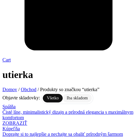
Cart
utierka
Domov
/
Obchod
/ Produkty so značkou “utierka”
Objavte skladovky:
Všetko
Iba skladom
Spálňa
Čisté líne, minimalistický dizajn a prírodná elegancia s maximálnym
komfortom
ZOBRAZIŤ
Kúpeľňa
Doprajte si to najlepšie a nechajte sa obaliť prírodným šarmom