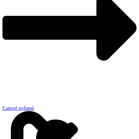
Ľanové pyžamá